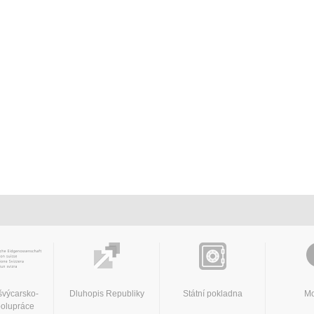
švýcarsko-
Dluhopis Republiky
Státní pokladna
Mo
polupráce