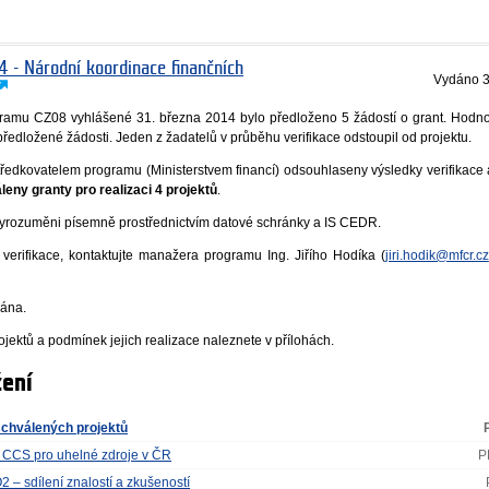
4 - Národní koordinace finančních
Vydáno
3
gramu CZ08 vyhlášené 31. března 2014 bylo předloženo 5 žádostí o grant. Hodno
předložené žádosti. Jeden z žadatelů v průběhu verifikace odstoupil od projektu.
ředkovatelem programu (Ministerstvem financí) odsouhlaseny výsledky verifikace
leny granty pro realizaci 4 projektů
.
vyrozuměni písemně prostřednictvím datové schránky a IS CEDR.
verifikace, kontaktujte manažera programu Ing. Jiřího Hodíka (
jiri.hodik@mfcr.cz
vána.
jektů a podmínek jejich realizace naleznete v přílohách.
ení
chválených projektů
ií CCS pro uhelné zdroje v ČR
P
 – sdílení znalostí a zkušeností