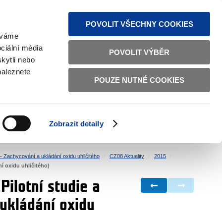
MAPA STRÁNEK
TEXTOVÁ VERZE
ČESKY
ENGLISH
POVOLIT VŠECHNY COOKIES
žíváme
ciální média
POVOLIT VÝBĚR
kytli nebo
naleznete
POUZE NUTNÉ COOKIES
ŘÁDNÁ SPRÁVA
OBČANSKÁ SPOLEČNOST
Zobrazit detaily
VNITŘNÍ VĚCI
BILATERÁLNÍ SPOLUPRÁCE
- Zachycování a ukládání oxidu uhličitého
CZ08 Aktuality
2015
í oxidu uhličitého)
ilotní studie a
ukládání oxidu