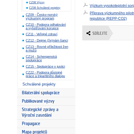
CZ08 Výzvy
Výzkum vysokoteplotní sor
CZ08 Schválené projekty
Příprava výzkumného pilot
CZ09 - Česko-norský
republice (REPP-CO2)
výzkumný program
CZ10 - Podpora odhalování
a vyšetřování korupce
SDÍLEJTE
CZ11 - Veřejné zdraví
CZ12 - Dejme (že)nám šanci
CZ13 - Rovné příležitosti žen
a mužů
CZ14 - Schengenská
spolupráce
CZ15 - Spolupráce v justici
CZ22 - Podpora důstojné
práce a tripartitního dialogu
Schválené projekty
Bilaterální spolupráce
Publikované výzvy
Strategické zprávy a
Výroční zasedání
Propagace
Mapa projektů