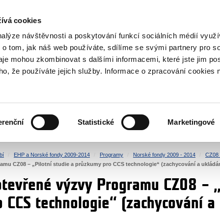
NOVINKY RSS
ívá cookies
rska
nalýze návštěvnosti a poskytování funkcí sociálních médií vyu
 o tom, jak náš web používáte, sdílíme se svými partnery pro so
daje mohou zkombinovat s dalšími informacemi, které jste jim pos
oho, že používáte jejich služby. Informace o zpracování cookies 
KULTURA
ZDRAVÍ
erenční
Statistické
Marketingové
LIDSKÁ PRÁVA
SPRAVEDLNOST
bí
EHP a Norské fondy 2009-2014
Programy
Norské fondy 2009 - 2014
CZ08 
ramu CZ08 – „Pilotní studie a průzkumy pro CCS technologie“ (zachycování a ukládán
otevřené výzvy Programu CZ08 – „P
 CCS technologie“ (zachycování a 