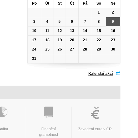
Po
Út
St
Čt
Pá
So
Ne
1
2
3
4
5
6
7
8
9
10
11
12
13
14
15
16
17
18
19
20
21
22
23
24
25
26
27
28
29
30
31
Kalendář akcí
nitor
Finanční
Zavedení eura v ČR
gramotnost