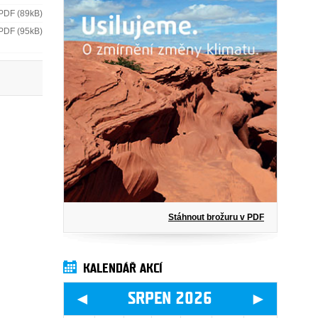
PDF (89kB)
PDF (95kB)
Stáhnout brožuru v PDF
KALENDÁŘ AKCÍ
◄
►
SRPEN 2026