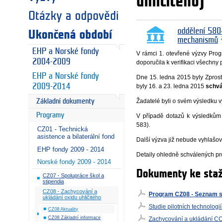
uhličitého)
Otázky a odpovědi
oddělení 580
Ukončená období
mechanismů
EHP a Norské fondy
V rámci 1. otevřené výzvy Pro
2004-2009
doporučila k verifikaci všechny 
EHP a Norské fondy
Dne 15. ledna 2015 byly Zprost
byly 16. a 23. ledna 2015
schvá
2009-2014
Žadatelé byli o svém výsledku 
Základní dokumenty
Programy
V případě dotazů k výsledkům 
583).
CZ01 - Technická
asistence a bilaterální fond
Další výzva již nebude vyhlašo
EHP fondy 2009 - 2014
Detaily ohledně schválených pro
Norské fondy 2009 - 2014
Dokumenty ke staž
CZ07 - Spolupráce škol a
stipendia
CZ08 - Zachycování a
Program CZ08 - Seznam s
ukládání oxidu uhličitého
Studie pilotních technolog
CZ08 Aktuality
CZ08 Základní informace
Zachycování a ukládání CO2