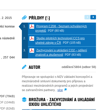
PŘÍLOHY (
5
)
. 2. 2015
Program CZ08 - Seznam schválených
tící komise
projektů
PDF (80 kB)
 a následně
Studie pilotních technologií CCS pro
uhelné zdroje v ČR
PDF (105 kB)
Zachycování a ukládání CO2 – sdílení
znalostí a zkušeností
PDF (83 kB)
, 257 044
AUTOR
oddělení 5804 (odbor 58)
Připravuje ve spolupráci s MZV základní koncepční a
mezinárodně smluvní dokumenty pro přípravu a
realizaci mezinárodních programů a jejich projednání
se zahraničními partnery...
více
PDF (79kB)
BROŽURA - ZACHYCOVÁNÍ A UKLÁDÁNÍ
DF (104kB)
OXIDU UHLIČITÉHO
PDF (82kB)