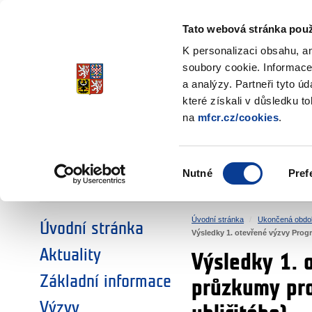
Ministerstvo financí
Česká republika
Tato webová stránka použ
Fondy EHP a No
K personalizaci obsahu, a
soubory cookie. Informace
a analýzy. Partneři tyto ú
►
ZVOLTE SI OBLAST:
které získali v důsledku t
na
mfcr.cz/cookies
.
VÝZKUM
VZDĚLÁVÁNÍ
Výběr
Nutné
Pref
SOCIÁLNÍ DIALOG
ŽIVOTNÍ PROSTŘEDÍ
souhlasu
Úvodní stránka
Ukončená obdo
Úvodní stránka
Výsledky 1. otevřené výzvy Prog
Aktuality
Výsledky 1. 
Základní informace
průzkumy pro
Výzvy