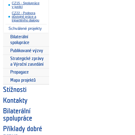
CZ15 - Spolupráce
v justici
CZ22 - Podpora
důstojné práce a
tripartitního dialogu
Schválené projekty
Bilaterální
spolupráce
Publikované výzvy
Strategické zprávy
a Výroční zasedání
Propagace
Mapa projektů
Stížnosti
Kontakty
Bilaterální
spolupráce
Příklady dobré