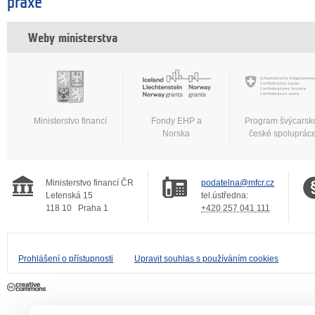
praxe
Weby ministerstva
Ministerstvo financí
Fondy EHP a
Program švýcarsk
Norska
české spoluprác
Ministerstvo financí ČR
podatelna@mfcr.cz
Letenská 15
tel.ústředna:
118 10
Praha 1
+420 257 041 111
Prohlášení o přístupnosti
Upravit souhlas s používáním cookies