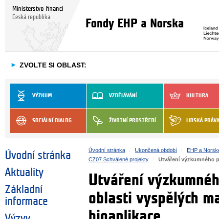
Ministerstvo financí
Česká republika
Fondy EHP a Norska
►
ZVOLTE SI OBLAST:
VÝZKUM
VZDĚLÁVÁNÍ
KULTURA
SOCIÁLNÍ DIALOG
ŽIVOTNÍ PROSTŘEDÍ
LIDSKÁ PRÁV
Úvodní stránka
Ukončená období
EHP a Norsk
Úvodní stránka
CZ07 Schválené projekty
Utváření výzkumného pr
Aktuality
Utváření výzkumného
Základní
oblasti vyspělých ma
informace
bioaplikace
Výzvy