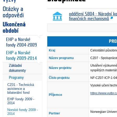
Otázky a
oddělení 5804 - Národní k
odpovědi
finančních mechanismů
Ukončená
období
EHP a Norské
PRO
fondy 2004-2009
Kraj
Celostátní působn
EHP a Norské
fondy 2009-2014
Název programu
CZ07 - Spolupráce 
Základní
Utváření výzkumné
Název projektu
vyspělých materiál
dokumenty
Programy
Číslo projektu
NF-CZ07-ICP-1-0
CZ01 - Technická
Vysoké učení tech
asistence a
bilaterální fond
https://www.vutbr.c
Příjemce
EHP fondy 2009 -
2014
Norské fondy 2009 -
Norwegian Univers
Partner
2014