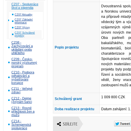
CZ07 - Spolupráce
Dvoustranná spol
škol a stipendia
a Norskou univerz
CZ07 Aktuality
na přípravě mladý
CZ07 Základní
vědecký tým a vý
informace
vzájemných výměn
CZ07 Výzvy
úrovni nových me
CZ07 Schválené
projekty
Oba partneři p
CZ08 -
bakalářského, ma
Zachycování a
Popis projektu
biomateriálů, bio
ukládání oxidu
uhličitého
charakterizace j
Spolupráce rovněž
CZ09 - Česko-
norský výzkumný
nových materiálech
program
projektu byly pod
CZ10 - Podpora
řízení a sociálníc
odhalování a
vyšetřování
vědě, ženy vrac
korupce
zastoupení mužů a
CZ11 - Veřejné
zdraví
1 009 800 CZK
CZ12 - Dejme
Schválený grant
(že)nám šanci
CZ13 - Rovné
Doba realizace projektu
Datum zahájení: 1
příležitosti žen a
mužů
CZ14 -
SDÍLEJTE
Schengenská
spolupráce