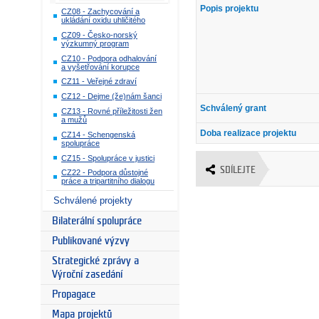
Popis projektu
CZ08 - Zachycování a
ukládání oxidu uhličitého
CZ09 - Česko-norský
výzkumný program
CZ10 - Podpora odhalování
a vyšetřování korupce
CZ11 - Veřejné zdraví
CZ12 - Dejme (že)nám šanci
Schválený grant
CZ13 - Rovné příležitosti žen
a mužů
Doba realizace projektu
CZ14 - Schengenská
spolupráce
CZ15 - Spolupráce v justici
SDÍLEJTE
CZ22 - Podpora důstojné
práce a tripartitního dialogu
Schválené projekty
Bilaterální spolupráce
Publikované výzvy
Strategické zprávy a
Výroční zasedání
Propagace
Mapa projektů