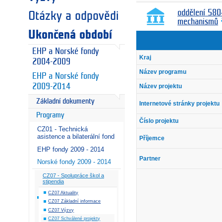
oddělení 580
Otázky a odpovědi
mechanismů
Ukončená období
EHP a Norské fondy
Kraj
2004-2009
Název programu
EHP a Norské fondy
2009-2014
Název projektu
Základní dokumenty
Internetové stránky projektu
Programy
Číslo projektu
CZ01 - Technická
asistence a bilaterální fond
Příjemce
EHP fondy 2009 - 2014
Partner
Norské fondy 2009 - 2014
CZ07 - Spolupráce škol a
stipendia
CZ07 Aktuality
CZ07 Základní informace
CZ07 Výzvy
CZ07 Schválené projekty