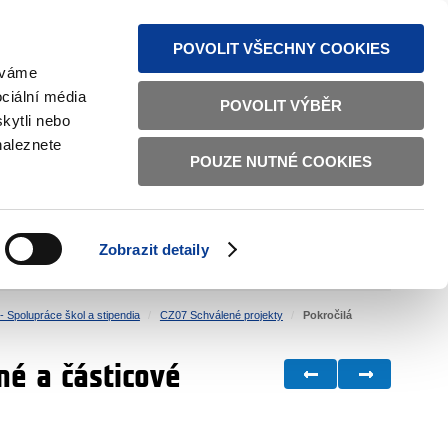
MAPA STRÁNEK
TEXTOVÁ VERZE
ČESKY
ENGLISH
POVOLIT VŠECHNY COOKIES
žíváme
ciální média
POVOLIT VÝBĚR
kytli nebo
naleznete
POUZE NUTNÉ COOKIES
ŘÁDNÁ SPRÁVA
OBČANSKÁ SPOLEČNOST
Zobrazit detaily
VNITŘNÍ VĚCI
BILATERÁLNÍ SPOLUPRÁCE
 Spolupráce škol a stipendia
CZ07 Schválené projekty
Pokročilá
né a částicové