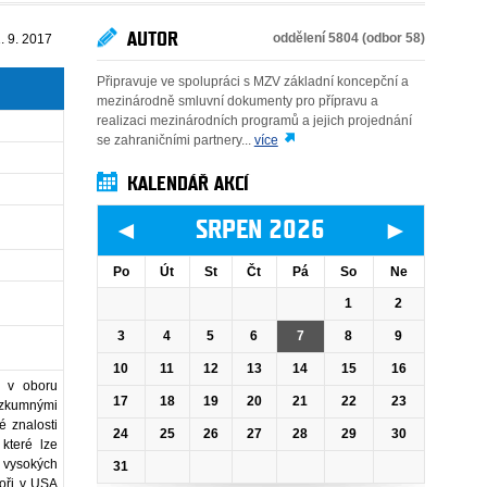
AUTOR
oddělení 5804 (odbor 58)
. 9. 2017
Připravuje ve spolupráci s MZV základní koncepční a
mezinárodně smluvní dokumenty pro přípravu a
realizaci mezinárodních programů a jejich projednání
se zahraničními partnery...
více
KALENDÁŘ AKCÍ
◄
►
SRPEN 2026
Po
Út
St
Čt
Pá
So
Ne
1
2
3
4
5
6
7
8
9
10
11
12
13
14
15
16
ů v oboru
17
18
19
20
21
22
23
ýzkumnými
é znalosti
24
25
26
27
28
29
30
 které lze
c vysokých
31
toři v USA