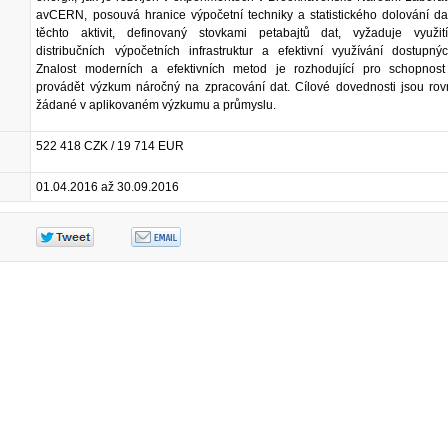
avCERN, posouvá hranice výpočetní techniky a statistického dolování da
těchto aktivit, definovaný stovkami petabajtů dat, vyžaduje využit
distribučních výpočetních infrastruktur a efektivní využívání dostupný
Znalost moderních a efektivních metod je rozhodující pro schopnos
provádět výzkum náročný na zpracování dat. Cílové dovednosti jsou rov
žádané v aplikovaném výzkumu a průmyslu.
522 418 CZK / 19 714 EUR
01.04.2016 až 30.09.2016