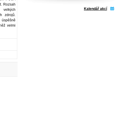
t. Rozsah
Kalendář akcí
í velkých
ch zdrojů.
t úspěšně
něž velmi