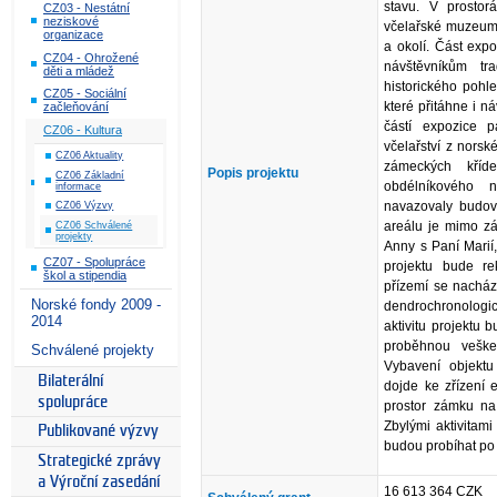
stavu. V prosto
CZ03 - Nestátní
neziskové
včelařské muzeum, 
organizace
a okolí. Část expo
CZ04 - Ohrožené
návštěvníkům t
děti a mládež
historického pohl
CZ05 - Sociální
které přitáhne i n
začleňování
částí expozice p
CZ06 - Kultura
včelařství z nors
CZ06 Aktuality
zámeckých kříde
Popis projektu
CZ06 Základní
obdélníkového 
informace
navazovaly budov
CZ06 Výzvy
areálu je mimo zá
CZ06 Schválené
projekty
Anny s Paní Marií
CZ07 - Spolupráce
projektu bude re
škol a stipendia
přízemí se nacház
Norské fondy 2009 -
dendrochronolog
2014
aktivitu projektu 
proběhnou veške
Schválené projekty
Vybavení objektu 
Bilaterální
dojde ke zřízení 
spolupráce
prostor zámku na 
Zbylými aktivitam
Publikované výzvy
budou probíhat po 
Strategické zprávy
a Výroční zasedání
16 613 364 CZK