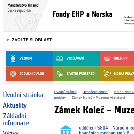
Ministerstvo financí
Česká republika
Fondy EHP a Norska
►
ZVOLTE SI OBLAST:
VÝZKUM
VZDĚLÁVÁNÍ
KULTURA
SOCIÁLNÍ DIALOG
ŽIVOTNÍ PROSTŘEDÍ
LIDSKÁ PRÁV
Úvodní stránka
Ukončená období
EHP a Norsk
Úvodní stránka
projekty
Zámek Koleč – Muzeum včelařství
Aktuality
Zámek Koleč – Muze
Základní
informace
oddělení 5804 - Národní k
Výzvy
finančních mechanismů