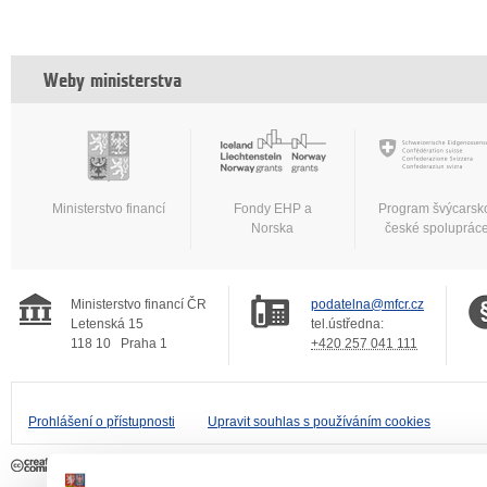
Weby ministerstva
Ministerstvo financí
Fondy EHP a
Program švýcarsk
Norska
české spoluprác
Ministerstvo financí ČR
podatelna@mfcr.cz
Letenská 15
tel.ústředna:
118 10
Praha 1
+420 257 041 111
Prohlášení o přístupnosti
Upravit souhlas s používáním cookies