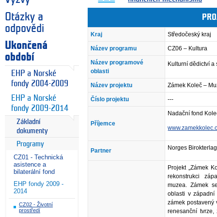
Otázky a
PRO
odpovědi
Kraj
Středočeský kraj
Ukončená
Název programu
CZ06 – Kultura
období
Název programové
Kulturní dědictví 
oblasti
EHP a Norské
fondy 2004-2009
Název projektu
Zámek Koleč – Muz
EHP a Norské
Číslo projektu
---
fondy 2009-2014
Nadační fond Kole
Základní
Příjemce
www.zamekkolec.
dokumenty
Programy
Norges Birokterla
Partner
CZ01 - Technická
asistence a
Projekt „Zámek Ko
bilaterální fond
rekonstrukci záp
EHP fondy 2009 -
muzea. Zámek se n
2014
oblasti v západní
zámek postavený v
CZ02 - Životní
prostředí
renesanční tvrze