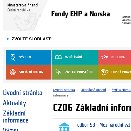
Ministerstvo financí
Česká republika
Fondy EHP a Norska
►
ZVOLTE SI OBLAST:
VÝZKUM
VZDĚLÁVÁNÍ
KULTURA
SOCIÁLNÍ DIALOG
ŽIVOTNÍ PROSTŘEDÍ
LIDSKÁ PRÁV
Úvodní stránka
Ukončená období
EHP a Norsk
Úvodní stránka
informace
Aktuality
CZ06 Základní info
Základní
informace
odbor 58 - Mezinárodní vzt
Výzvy