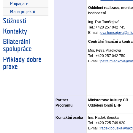
Propagace
Oddělení realizace, monito
Mapa projektů
hodnocení
Stížnosti
Ing. Eva Tomšejová
Tel.:
+420 257 042 745
Kontakty
E-mail:
eva.tomsejova@mfc
Bilaterální
Centrální finanční a kontr
spolupráce
Mgr. Petra Mládková
Tel.:
+420 257 042 750
Příklady dobré
E-mail:
petra.mladkova@mfc
praxe
Partner
Ministerstvo kultury ČR
Programu
Oddělení fondů EHP
Kontaktní osoba
Ing. Radek Bouška
Tel.:
+420 725 749 920
E-mail:
radek.bouska@mkcr