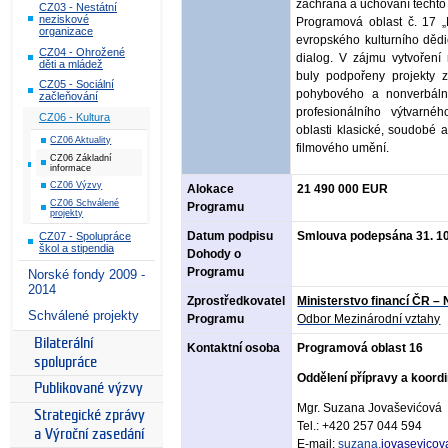
záchrana a uchování těchto
CZ03 - Nestátní
neziskové
Programová oblast č. 17 „
organizace
evropského kulturního dědic
CZ04 - Ohrožené
dialog. V zájmu vytvoření
děti a mládež
buly podpořeny projekty z
CZ05 - Sociální
pohybového a nonverbální
začleňování
profesionálního výtvarné
CZ06 - Kultura
oblasti klasické, soudobé a
CZ06 Aktuality
filmového umění.
CZ06 Základní
informace
CZ06 Výzvy
Alokace
21 490 000 EUR
CZ06 Schválené
Programu
projekty
Datum podpisu
Smlouva podepsána 31. 10
CZ07 - Spolupráce
škol a stipendia
Dohody o
Programu
Norské fondy 2009 -
2014
Zprostředkovatel
Ministerstvo financí ČR – 
Schválené projekty
Programu
Odbor Mezinárodní vztahy
Bilaterální
Kontaktní osoba
Programová oblast 16
spolupráce
Oddělení přípravy a koord
Publikované výzvy
Mgr. Suzana Jovaševićová
Strategické zprávy
Tel.:
+420 257 044
594
a Výroční zasedání
E-mail:
suzana.
jovasevicov