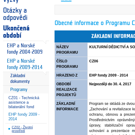
Otázky a
odpovědi
Obecné informace o Programu C
Ukončená
období
ZÁKLADNÍ INFORMA
EHP a Norské
NÁZEV
KULTURNÍ DĚDICTVÍ A 
fondy 2004-2009
PROGRAMU
EHP a Norské
ČÍSLO
CZ06
PROGRAMU
fondy 2009-2014
HRAZENO Z
EHP fondy 2009 - 2014
Základní
dokumenty
OBDOBÍ
Nejpozději do 30. 4. 2017
Programy
REALIZACE
PROJEKTŮ
CZ01 - Technická
asistence a
ZÁKLADNÍ
Program se skládá ze dvou 
bilaterální fond
INFORMACE
„Zachování a revitalizace k
EHP fondy 2009 -
ochranu, obnovu a prezent
2014
Prostřednictvím oprávněný
úpravy, stabilizační opra
CZ02 - Životní
uchování a prezentace m
prostředí