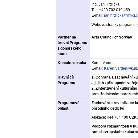
Ing. Jan Hrdlička
Tel.: +420 702 010 459
E-mail:
jan.hrdlicka@mkcr.c
Webové stránky programu:
Partner na
Arts Council of Norway
úrovni Programu
z donorského
státu
Kontaktní osoba
Karen Varden
E-mail:
Karen.Varden@kultu
Hlavní cíl
1. Ochrana a zachování kul
Programu
a jejich zpřístupnění veřej
2. Zintenzivnění kulturního
prostřednictvím porozuměn
Programové
Zachování a revitalizace k
oblasti
přírodního dědictví
Alokace: 444 784 400 CZK 
Podpora rozmanitosti v ku
rámci evropského kulturní