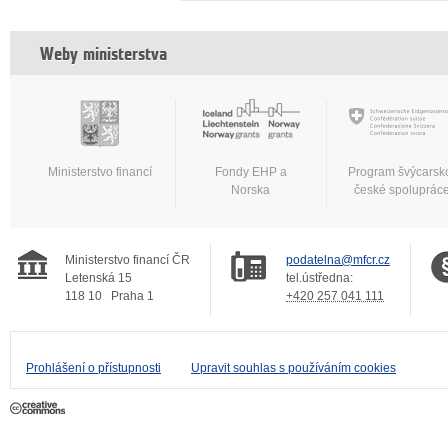
Weby ministerstva
Ministerstvo financí
Fondy EHP a
Program švýcarsk
Norska
české spoluprác
Ministerstvo financí ČR
podatelna@mfcr.cz
Letenská 15
tel.ústředna:
118 10
Praha 1
+420 257 041 111
Prohlášení o přístupnosti
Upravit souhlas s používáním cookies