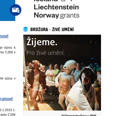
BROŽURA - ŽIVÉ UMĚNÍ
amové
uje výzvu k
amu CZ06 v
hé výzvy v
ogramové
2.1.2015 1.
ogramu CZ06