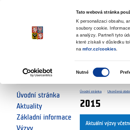
Ministerstvo financí
Česká republika
Tato webová stránka použ
Fondy EHP a No
K personalizaci obsahu, a
soubory cookie. Informace
a analýzy. Partneři tyto ú
►
ZVOLTE SI OBLAST:
které získali v důsledku t
na
mfcr.cz/cookies
.
VÝZKUM
VZDĚLÁVÁNÍ
Výběr
Nutné
Pref
SOCIÁLNÍ DIALOG
ŽIVOTNÍ PROSTŘEDÍ
souhlasu
Úvodní stránka
Ukončená obdo
Úvodní stránka
2015
Aktuality
Základní informace
Aktuální výzvy včet
Výzvy