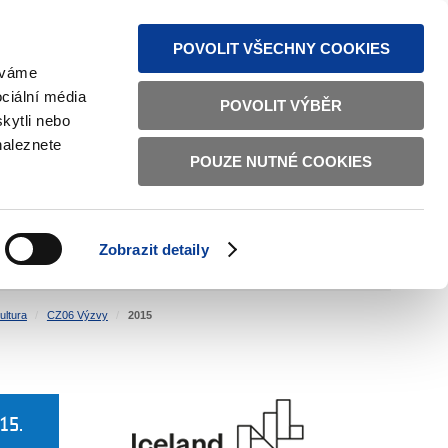
MAPA STRÁNEK
TEXTOVÁ VERZE
ČESKY
ENGLISH
POVOLIT VŠECHNY COOKIES
žíváme
ciální média
POVOLIT VÝBĚR
kytli nebo
naleznete
POUZE NUTNÉ COOKIES
ŘÁDNÁ SPRÁVA
OBČANSKÁ SPOLEČNOST
Zobrazit detaily
VNITŘNÍ VĚCI
BILATERÁLNÍ SPOLUPRÁCE
ultura
CZ06 Výzvy
2015
15.