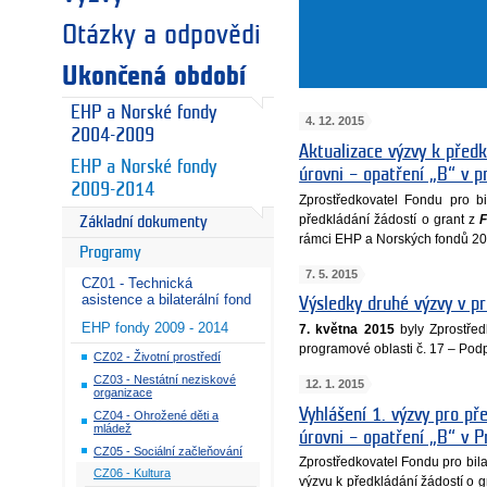
Otázky a odpovědi
Ukončená období
EHP a Norské fondy
4. 12. 2015
2004-2009
Aktualizace výzvy k předk
EHP a Norské fondy
úrovni – opatření „B“ v 
2009-2014
Zprostředkovatel Fondu pro bi
předkládání žádostí o grant z
F
Základní dokumenty
rámci EHP a Norských fondů 20
Programy
7. 5. 2015
CZ01 - Technická
asistence a bilaterální fond
Výsledky druhé výzvy v p
EHP fondy 2009 - 2014
7. května 2015
byly Zprostřed
programové oblasti č. 17 – Podp
CZ02 - Životní prostředí
CZ03 - Nestátní neziskové
12. 1. 2015
organizace
Vyhlášení 1. výzvy pro př
CZ04 - Ohrožené děti a
mládež
úrovni – opatření „B“ v 
CZ05 - Sociální začleňování
Zprostředkovatel Fondu pro bila
CZ06 - Kultura
výzvu k předkládání žádostí o 