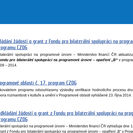
ládání žádostí o grant z Fondu pro bilaterální spolupráci na progr
programu CZ06
laterální spolupráci na programové úrovni – Ministerstvo financí ČR aktualiz
ondu pro bilaterální spolupráci na programové úrovni – opatření „B“
v progr
09 – 2014.
rogramové oblasti č. 17, program CZ06
kovatelem programu odsouhlaseny výsledky verifikace hodnotícího procesu dru
ora rozmanitosti v kultuře a umění v Programové oblasti vyhlášené 23. října 2014.
edkládání žádostí o grant z Fondu pro bilaterální spolupráci na pr
Programu CZ06
terální spolupráci na programové úrovni – Ministerstvo financí ČR vyhlašuje dne 1
grant z Fondu pro bilaterální spolupráci na programové úrovni – opatření „B“ v Pr