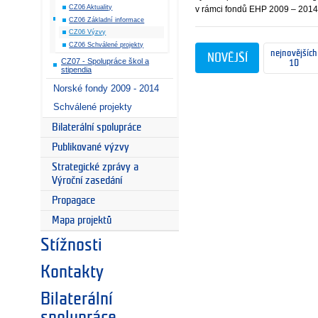
CZ06 Aktuality
v rámci fondů EHP 2009 – 2014
CZ06 Základní informace
CZ06 Výzvy
CZ06 Schválené projekty
nejnovějších
NOVĚJŠÍ
CZ07 - Spolupráce škol a
10
stipendia
Norské fondy 2009 - 2014
Schválené projekty
Bilaterální spolupráce
Publikované výzvy
Strategické zprávy a
Výroční zasedání
Propagace
Mapa projektů
Stížnosti
Kontakty
Bilaterální
spolupráce