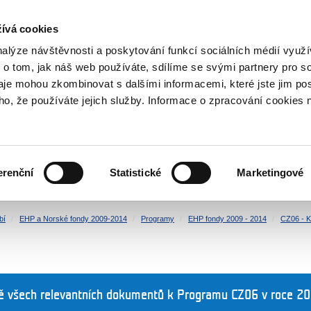
NOVINKY RSS
ívá cookies
rska
nalýze návštěvnosti a poskytování funkcí sociálních médií vyu
 o tom, jak náš web používáte, sdílíme se svými partnery pro so
daje mohou zkombinovat s dalšími informacemi, které jste jim pos
oho, že používáte jejich služby. Informace o zpracování cookies 
KULTURA
ZDRAVÍ
erenční
Statistické
Marketingové
LIDSKÁ PRÁVA
SPRAVEDLNOST
bí
EHP a Norské fondy 2009-2014
Programy
EHP fondy 2009 - 2014
CZ06 - K
ně všech relevantních dokumentů k Programu CZ06 v roce 20