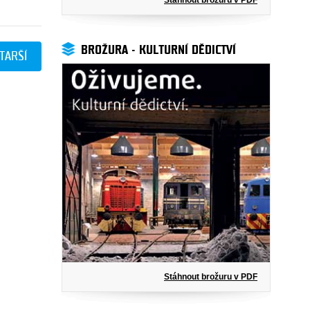
Stáhnout brožuru v PDF
BROŽURA - KULTURNÍ DĚDICTVÍ
TARŠÍ
Stáhnout brožuru v PDF