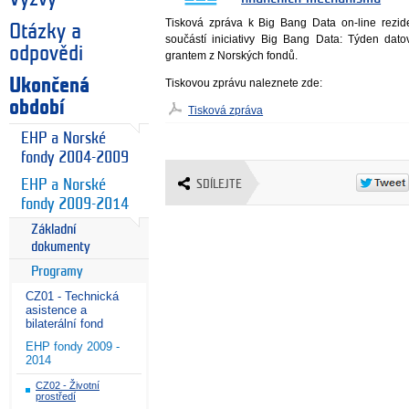
Tisková zpráva k Big Bang Data on-line rezid
Otázky a
součástí iniciativy Big Bang Data: Týden dat
odpovědi
grantem z Norských fondů.
Ukončená
Tiskovou zprávu naleznete zde:
období
Tisková zpráva
EHP a Norské
fondy 2004-2009
EHP a Norské
SDÍLEJTE
fondy 2009-2014
Základní
dokumenty
Programy
CZ01 - Technická
asistence a
bilaterální fond
EHP fondy 2009 -
2014
CZ02 - Životní
prostředí