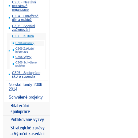
CZ03 - Nestátní
neziskové
organizace
CZ04 - Ohrožené
děti a mládež
CZ05 - Sociální
začleňování
CZ06 - Kultura
CZ06 Aktuality
CZ06 Základní
informace
CZ06 Výzvy
CZ06 Schválené
projekty
CZ07 - Spolupráce
škol a stipendia
Norské fondy 2009 -
2014
Schválené projekty
Bilaterální
spolupráce
Publikované výzvy
Strategické zprávy
a Výroční zasedání