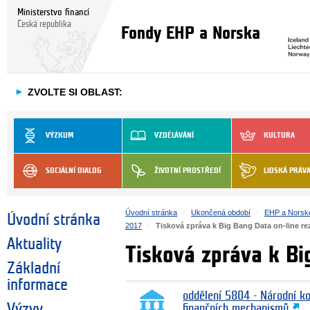
Ministerstvo financí
Česká republika
Fondy EHP a Norska
►
ZVOLTE SI OBLAST:
VÝZKUM
VZDĚLÁVÁNÍ
KULTURA
SOCIÁLNÍ DIALOG
ŽIVOTNÍ PROSTŘEDÍ
LIDSKÁ PRÁV
Úvodní stránka
Ukončená období
EHP a Norsk
Úvodní stránka
2017
Tisková zpráva k Big Bang Data on-line r
Aktuality
Tisková zpráva k Bi
Základní
informace
oddělení 5804 - Národní k
Výzvy
finančních mechanismů