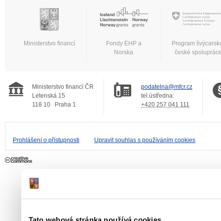
Ministerstvo financí
Fondy EHP a
Program švýcarsk
Norska
české spoluprác
Ministerstvo financí ČR
podatelna@mfcr.cz
Letenská 15
tel.ústředna:
118 10
Praha 1
+420 257 041 111
Prohlášení o přístupnosti
Upravit souhlas s používáním cookies
Tato webová stránka používá cookies