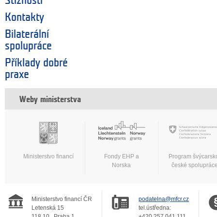
Stížnosti
Kontakty
Bilaterální
spolupráce
Příklady dobré
praxe
Weby ministerstva
Ministerstvo financí
Fondy EHP a
Program švýcarsk
Norska
české spoluprác
Ministerstvo financí ČR
podatelna@mfcr.cz
Letenská 15
tel.ústředna:
118 10
Praha 1
+420 257 041 111