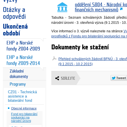
oddělení 5804 - Národní k
Otázky a
finančních mechanismů
odpovědi
Tabulka - Seznam schválených žádostí předlo
národní úrovni - 3. otevřená výzva (9.1.2015 - 10
Ukončená
Více informací o 3. výzvě naleznete na stránce
Vy
období
prostředků z Fondu pro bilaterální spolupráci na 
EHP a Norské
Dokumenty ke stažení
fondy 2004-2009
EHP a Norské
Přehled schválených žádostí BFNÚ - 3. otev
fondy 2009-2014
(9.1.2015 - 10.2.2015)
Základní
dokumenty
SDÍLEJTE
Programy
CZ01 - Technická
asistence a
bilaterální fond
Obecné informace
Fond pro bilaterální
spolupráci na
národní úrovni