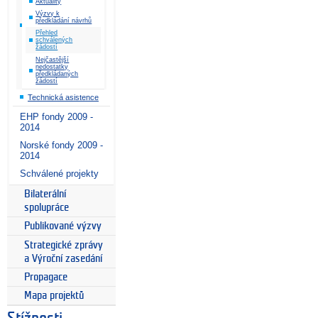
Aktuality
Výzvy k
předkládání návrhů
Přehled
schválených
žádostí
Nejčastější
nedostatky
předkládaných
žádostí
Technická asistence
EHP fondy 2009 -
2014
Norské fondy 2009 -
2014
Schválené projekty
Bilaterální
spolupráce
Publikované výzvy
Strategické zprávy
a Výroční zasedání
Propagace
Mapa projektů