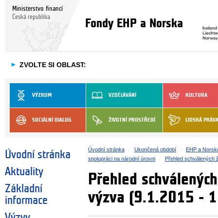
Ministerstvo financí
Česká republika
Fondy EHP a Norska
►
ZVOLTE SI OBLAST:
VÝZKUM
VZDĚLÁVÁNÍ
KULTURA
SOCIÁLNÍ DIALOG
ŽIVOTNÍ PROSTŘEDÍ
LIDSKÁ PRÁV
Úvodní stránka
Ukončená období
EHP a Norsk
Úvodní stránka
spolupráci na národní úrovni
Přehled schválených 
Aktuality
Přehled schválených
Základní
výzva (9.1.2015 ‐ 
informace
Výzvy