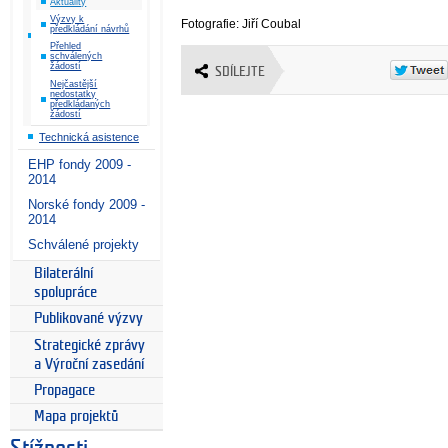
Aktuality
Výzvy k
Fotografie: Jiří Coubal
předkládání návrhů
Přehled
schválených
žádostí
SDÍLEJTE
Nejčastější
nedostatky
předkládaných
žádostí
Technická asistence
EHP fondy 2009 -
2014
Norské fondy 2009 -
2014
Schválené projekty
Bilaterální
spolupráce
Publikované výzvy
Strategické zprávy
a Výroční zasedání
Propagace
Mapa projektů