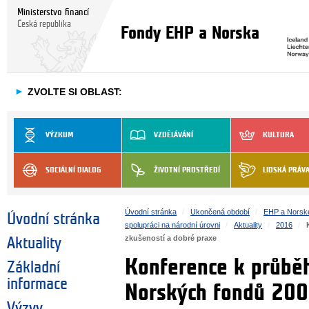
Ministerstvo financí
Česká republika
Fondy EHP a Norska
►
ZVOLTE SI OBLAST:
VÝZKUM
VZDĚLÁVÁNÍ
KULTURA
SOCIÁLNÍ DIALOG
ŽIVOTNÍ PROSTŘEDÍ
LIDSKÁ PRÁV
Úvodní stránka
Ukončená období
EHP a Norsk
Úvodní stránka
spolupráci na národní úrovni
Aktuality
2016
zkušeností a dobré praxe
Aktuality
Konference k průbě
Základní
informace
Norských fondů 200
Výzvy