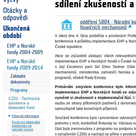
sdílení zkušeností 
Otázky a
odpovědi
oddělení 5804 - Národní k
Ukončená
finančních mechanismů
období
V úterý dne 4. října proběhla v prostorách Pr
konference k průběhu implementace EHP a Nor
EHP a Norské
České republice.
fondy 2004-2009
Akce se zúčastnili zástupci všech relevantních
EHP a Norské
implementace EHP a Norských fondů v České repu
s Její Excelencí paní Siri Ellen Sletner. Dál
fondy 2009-2014
mechanismů, ministerstva zahraničí Norska a
Základní
programů, včetně Rady Evropy.
dokumenty
Primárním smyslem konference bylo infor
Programy
implementace EHP a Norských fondů ve stáva
vyměnit si zkušenosti s implementační fází.
V 
CZ01 - Technická
asistence a
vazbu ze strany přítomných partnerů z donorsk
bilaterální fond
samozřejmě také konečných příjemců.
Obecné informace
Součástí konference byla i prezentace vybranýc
Fond pro bilaterální
jednoho z nich, konkrétně Rotundy sv. Václava n
spolupráci na
část byla zrenovována z programu na podporu k
národní úrovni
s označením CZ06) a nachází se přímo v prostor