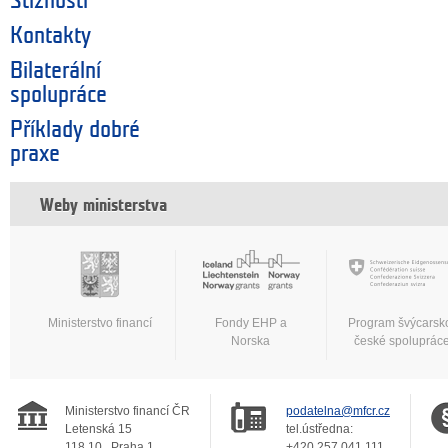
Stížnosti
Kontakty
Bilaterální
spolupráce
Příklady dobré
praxe
Weby ministerstva
Ministerstvo financí
Fondy EHP a
Program švýcarsk
Norska
české spoluprác
Ministerstvo financí ČR
podatelna@mfcr.cz
Letenská 15
tel.ústředna:
118 10
Praha 1
+420 257 041 111