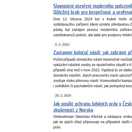
Slavnostní otevření moderního policejní
Důležitý krok pro bezpečnost a profesní
Dne 12. března 2024 byl v Kutné Hoře sla
vzdělávacího zařízení, které vzniklo přestavbou
pásky byl zahájen provoz moderního zařízení
zaměstnanců policie, ale také pro podporu místní
5. 3. 2024
Zastavme kolotoč násilí: jak zabránit p
Počet případů domácího násilí meziročně narůstá. 
vykázání násilné osoby ze společného obydlí v 6
případů více než v roce 2022. Vyplývá to ze stati
domácím násilím. Jejich pracovníci navíc upozorň
zvyšuje riziko přenosu násilí. Komunikační kampa
i svědkům či pachatelům násilí, jak pomyslný kolo
28. 2. 2024
Jak posílit ochranu lidských práv v Če
zkušeností z Norska
Ombudsman Stanislav Křeček a zástupce ombud
jak se jejich úřad připravuje na případné další 
práv.