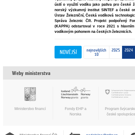
úsilí o využití vodíku jako paliva pro české 
norský výzkumný institut SINTEF a české 
Ústav Železniční, Česká vodíková technolog
Správa železnic ČR. Projekt podpořený F
(KAPPA) odstartoval v roce 2021 s hlavním
vodíkovým pohonem na českých železnicích.
nejnovějších
2025
2024
NOVĚJŠÍ
10
Weby ministerstva
Ministerstvo financí
Fondy EHP a
Program švýcarsk
Norska
české spoluprác