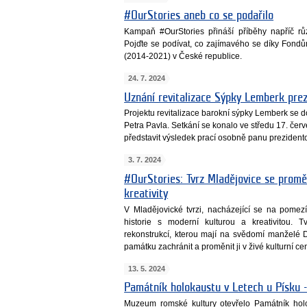
#OurStories aneb co se podařilo
Kampaň #OurStories přináší příběhy napříč 
Pojďte se podívat, co zajímavého se díky Fond
(2014-2021) v České republice.
24. 7. 2024
Uznání revitalizace Sýpky Lemberk pr
Projektu revitalizace barokní sýpky Lemberk se 
Petra Pavla. Setkání se konalo ve středu 17. červ
představit výsledek prací osobně panu prezident
3. 7. 2024
#OurStories: Tvrz Mladějovice se proměn
kreativity
V Mladějovické tvrzi, nacházející se na pomez
historie s moderní kulturou a kreativitou.
rekonstrukcí, kterou mají na svědomí manželé D
památku zachránit a proměnit ji v živé kulturní ce
13. 5. 2024
Památník holokaustu v Letech u Písku -
Muzeum romské kultury otevřelo Památník hol