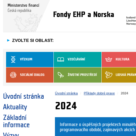
Ministerstvo financí
Česká republika
Fondy EHP a Norska
►
ZVOLTE SI OBLAST:
VÝZKUM
VZDĚLÁVÁNÍ
KULTURA
SOCIÁLNÍ DIALOG
ŽIVOTNÍ PROSTŘEDÍ
LIDSKÁ PRÁV
Úvodní stránka
Příklady dobré praxe
2024
Úvodní stránka
2024
Aktuality
Základní
informace
Informace o úspěšných projektech minulého
programovacího období, zajímavých akcích 
Výzvy