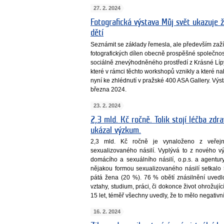
27. 2. 2024
Fotografická výstava Můj svět ukazuje ž
dětí
Seznámit se základy řemesla, ale především zaží
fotografických dílen obecně prospěšné společnos
sociálně znevýhodněného prostředí z Krásné Lípy
které v rámci těchto workshopů vznikly a které nabíz
nyní ke zhlédnutí v pražské 400 ASA Gallery. Výs
března 2024.
23. 2. 2024
2,3 mld. Kč ročně. Tolik stojí léčba zdr
ukázal výzkum.
2,3 mld. Kč ročně je vynaloženo z veřejn
sexualizovaného násilí. Vyplývá to z nového 
domácího a sexuálního násilí, o.p.s. a agentu
nějakou formou sexualizovaného násilí setkal
pátá žena (20 %). 76 % obětí znásilnění uvedl
vztahy, studium, práci, či dokonce život ohrožují
15 let, téměř všechny uvedly, že to mělo negativn
16. 2. 2024