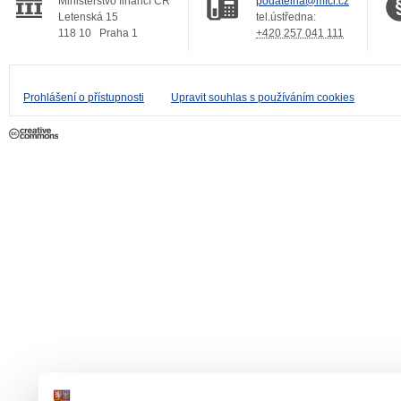
Ministerstvo financí ČR
podatelna@mfcr.cz
Letenská 15
tel.ústředna:
118 10
Praha 1
+420 257 041 111
Prohlášení o přístupnosti
Upravit souhlas s používáním cookies