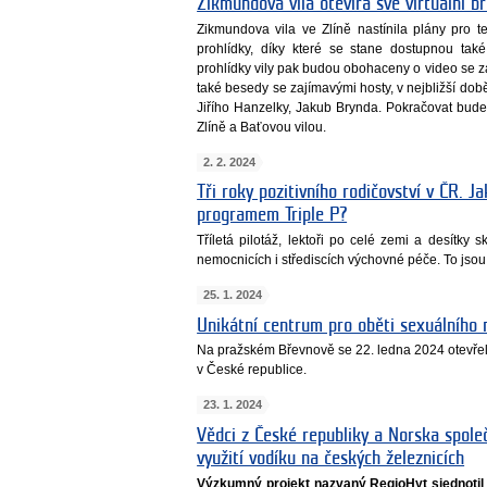
Zikmundova vila otevírá své virtuální 
Zikmundova vila ve Zlíně nastínila plány pro te
prohlídky, díky které se stane dostupnou ta
prohlídky vily pak budou obohaceny o video se z
také besedy se zajímavými hosty, v nejbližší době
Jiřího Hanzelky, Jakub Brynda. Pokračovat bud
Zlíně a Baťovou vilou.
2. 2. 2024
Tři roky pozitivního rodičovství v ČR. J
programem Triple P?
Tříletá pilotáž, lektoři po celé zemi a desítky 
nemocnicích i střediscích výchovné péče. To jsou
25. 1. 2024
Unikátní centrum pro oběti sexuálního n
Na pražském Břevnově se 22. ledna 2024 otevřel 
v České republice.
23. 1. 2024
Vědci z České republiky a Norska společ
využití vodíku na českých železnicích
Výzkumný projekt nazvaný RegioHyt sjednotil