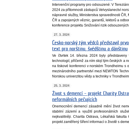
Intervenční programy pro odsouzené: V Terezián
2024 za přítomnosti zástupců Velvyslanectví norsk
nápravné služby, Ministerstva spravedlnosti ČR, 
ČR a zapojených věznic, garantů, lektorů a odbor
konference projektu Snižování rizik odsouzených
27. 3. 2024
Česko-norský tým vědců představil prvot
text pro norštinu, švédštinu a dánštinu
Ve čtvrtek 14. března 2024 byly představeny
technologií, přičemž za ním stojí tým českých a
na tiskové konferenci v norském Trondheimu s
mezinárodního partnerství mezi NEWTON Technol
Norskou univerzitou vědy a techniky v Trondhei
25. 3. 2024
Život s demencí – projekt Charity Ostra
neformálních pečujících
Onemocnění demencí zásadně mění život nemoc
stabilní zázemí a využití profesionálních sl
nejkvalitněji. Charita Ostrava, Lékařská fakulta
projekt zaměřený šíření informací o životě s dem