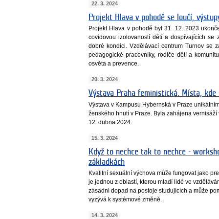
22. 3. 2024
Projekt Hlava v pohodě se loučí, výstupy
Projekt Hlava v pohodě byl 31. 12. 2023 ukončen
covidovou izolovaností dětí a dospívajících se 
dobré kondici. Vzdělávací centrum Turnov se za
pedagogické pracovníky, rodiče dětí a komunit
osvěta a prevence.
20. 3. 2024
Výstava Praha feministická. Místa, kde 
Výstava v Kampusu Hybernská v Praze unikátním 
ženského hnutí v Praze. Byla zahájena vernisáží 
12. dubna 2024.
15. 3. 2024
Když to nechce tak to nechce - worksh
základkách
Kvalitní sexuální výchova může fungovat jako pr
je jednou z oblastí, kterou mladí lidé ve vzděláván
zásadní dopad na postoje studujících a může po
vyzývá k systémové změně.
14. 3. 2024