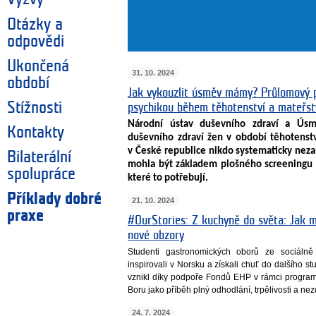
Otázky a
odpovědi
Ukončená
31. 10. 2024
období
Jak vykouzlit úsměv mámy? Průlomový p
Stížnosti
psychikou během těhotenství a mateřst
Národní ústav duševního zdraví a Ús
Kontakty
duševního zdraví žen v období těhotenstv
v České republice nikdo systematicky neza
Bilaterální
mohla být základem plošného screeningu
spolupráce
které to potřebují.
Příklady dobré
21. 10. 2024
praxe
#OurStories: Z kuchyně do světa: Jak m
nové obzory
Studenti gastronomických oborů ze sociáln
inspirovali v Norsku a získali chuť do dalšího stu
vznikl díky podpoře Fondů EHP v rámci programu
Boru jako příběh plný odhodlání, trpělivosti a ne
24. 7. 2024