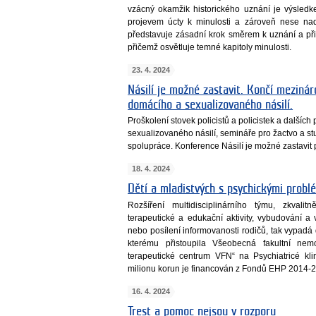
vzácný okamžik historického uznání je výsle
projevem úcty k minulosti a zároveň nese nad
představuje zásadní krok směrem k uznání a při
přičemž osvětluje temné kapitoly minulosti.
23. 4. 2024
Násilí je možné zastavit. Končí mezinár
domácího a sexualizovaného násilí.
Proškolení stovek policistů a policistek a další
sexualizovaného násilí, semináře pro žactvo a stu
spolupráce. Konference Násilí je možné zastavit 
18. 4. 2024
Dětí a mladistvých s psychickými problé
Rozšíření multidisciplinárního týmu, zkvali
terapeutické a edukační aktivity, vybudování a
nebo posílení informovanosti rodičů, tak vypadá 
kterému přistoupila Všeobecná fakultní ne
terapeutické centrum VFN“ na Psychiatricé kli
milionu korun je financován z Fondů EHP 2014-
16. 4. 2024
Trest a pomoc nejsou v rozporu