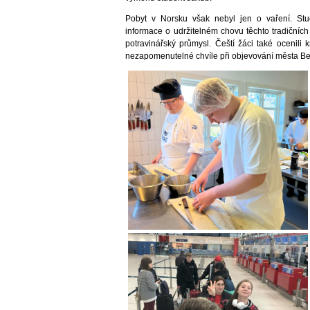
Pobyt v Norsku však nebyl jen o vaření. Stud
informace o udržitelném chovu těchto tradičníc
potravinářský průmysl. Čeští žáci také ocenili 
nezapomenutelné chvíle při objevování města B