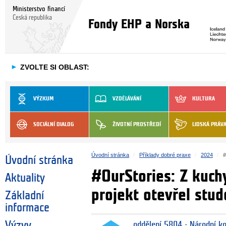
Ministerstvo financí
Česká republika
Fondy EHP a Norska
►
ZVOLTE SI OBLAST:
VÝZKUM
VZDĚLÁVÁNÍ
KULTURA
SOCIÁLNÍ DIALOG
ŽIVOTNÍ PROSTŘEDÍ
LIDSKÁ PRÁV
Úvodní stránka
Příklady dobré praxe
2024
#
Úvodní stránka
#OurStories: Z kuch
Aktuality
projekt otevřel stu
Základní
informace
Výzvy
oddělení 5804 - Národní k