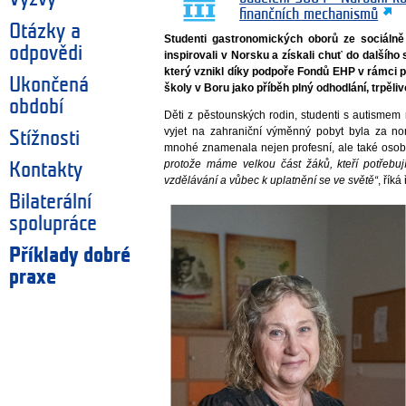
finančních mechanismů
Otázky a
Studenti gastronomických oborů ze sociáln
odpovědi
inspirovali v Norsku a získali chuť do dalšího 
který vznikl díky podpoře Fondů EHP v rámci p
Ukončená
školy v Boru jako příběh plný odhodlání, trpěliv
období
Děti z pěstounských rodin, studenti s autismem n
vyjet na zahraniční výměnný pobyt byla za no
Stížnosti
mnohé znamenala nejen profesní, ale také osobn
protože máme velkou část žáků, kteří potřebují
Kontakty
vzdělávání a vůbec k uplatnění se ve světě“
, řík
Bilaterální
spolupráce
Příklady dobré
praxe