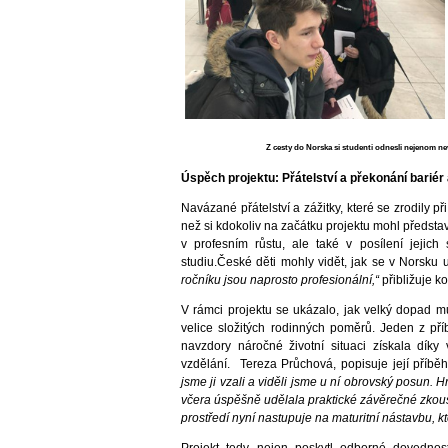
Z cesty do Norska si studenti odnesli nejenom nev
Úspěch projektu: Přátelství a překonání barié
Navázané přátelství a zážitky, které se zrodily p
než si kdokoliv na začátku projektu mohl předsta
v profesním růstu, ale také v posílení jejic
studiu.České děti mohly vidět, jak se v Norsku 
ročníku jsou naprosto profesionální,“
přibližuje k
V rámci projektu se ukázalo, jak velký dopad m
velice složitých rodinných poměrů. Jeden z pří
navzdory náročné životní situaci získala dí
vzdělání. Tereza Průchová, popisuje její příběh
jsme ji vzali a viděli jsme u ní obrovský posun. 
včera úspěšně udělala praktické závěrečné zkouš
prostředí nyní nastupuje na maturitní nástavbu, k