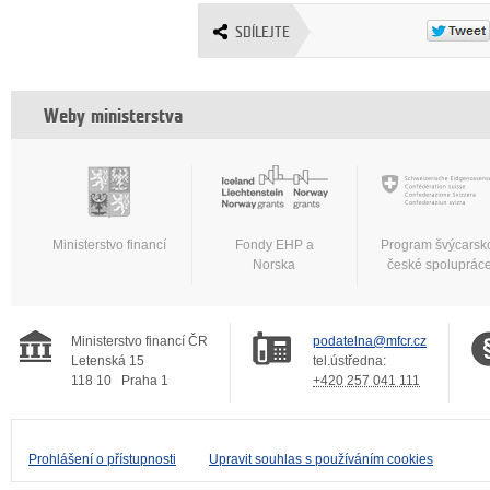
SDÍLEJTE
Weby ministerstva
Ministerstvo financí
Fondy EHP a
Program švýcarsk
Norska
české spoluprác
Ministerstvo financí ČR
podatelna@mfcr.cz
Letenská 15
tel.ústředna:
118 10
Praha 1
+420 257 041 111
Prohlášení o přístupnosti
Upravit souhlas s používáním cookies