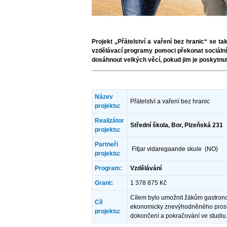
Projekt „Přátelství a vaření bez hranic“ se t
vzdělávací programy pomoci překonat sociáln
dosáhnout velkých věcí, pokud jim je poskytnu
Název
Přátelství a vaření bez hranic
projektu:
Realizátor
Střední škola, Bor, Plzeňská 231
projektu:
Partneři
Fitjar vidaregaande skule (NO)
projektu:
Program:
Vzdělávání
Grant:
1 378 875 Kč
Cílem bylo umožnit žákům gastrono
Cíl
ekonomicky znevýhodněného prostře
projektu:
dokončení a pokračování ve studiu