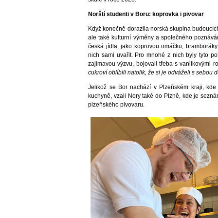
Norští studenti v Boru: koprovka i pivovar
Když konečně dorazila norská skupina budoucích 
ale také kulturní výměny a společného poznávání
česká jídla, jako koprovou omáčku, bramboráky 
nich sami uvařit. Pro mnohé z nich byly tyto p
zajímavou výzvu, bojovali třeba s vanilkovými ro
cukroví oblíbili natolik, že si je odváželi s sebou
Jelikož se Bor nachází v Plzeňském kraji, kde 
kuchyně, vzali Nory také do Plzně, kde je seznámi
plzeňského pivovaru.