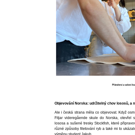
Přátelství a vaření b
Objevování Norska: udržitelný chov lososů, a n
Ale i česká strana měla co objevovat. Když osm
Fitjar videregående skule do Norska, otevřel s
lososa a sušené tresky Stockfish, které připrav
různé způsoby filetování ryb a také mi to ukázal
výměnu student Jakub.