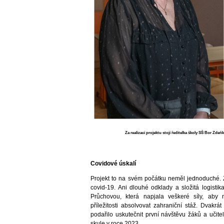
Za realizací projektu stojí ředitelka školy SŠ Bor Zd
Covidové úskalí
Projekt to na svém počátku neměl jednoduché.
covid-19. Ani dlouhé odklady a složitá logisti
Průchovou, která napjala veškeré síly, ab
příležitosti absolvovat zahraniční stáž. Dvakr
podařilo uskutečnit první návštěvu žáků a učite
skule v roce 2023.