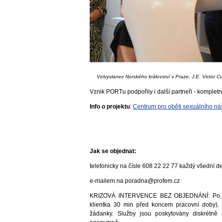
Velvyslanec Norského království v Praze, J.E. Victor 
Vznik PORTu podpořily i další partneři - komple
Info o projektu
:
Centrum pro oběti sexuálního nás
Jak se objednat:
telefonicky na čísle 608 22 22 77 každý všední d
e-mailem na poradna@profem.cz
KRIZOVÁ INTERVENCE BEZ OBJEDNÁNÍ: Po, Út,
klientka 30 min před koncem pracovní doby).
žádanky. Služby jsou poskytovány diskrétně