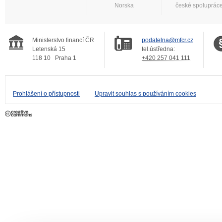
Norska
české spoluprác
Ministerstvo financí ČR
podatelna@mfcr.cz
Letenská 15
tel.ústředna:
118 10
Praha 1
+420 257 041 111
Prohlášení o přístupnosti
Upravit souhlas s používáním cookies