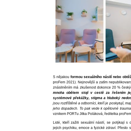
S nějakou
formou sexuálního násilí nebo obt
proFem 2021). Nejnovější a zatím nepublikova
znásilněním má zkušenost dokonce 20 % česk
mnoha obětem stojí v cestě za řešením je
systémové překážky, stigma a hluboký nedos
jsou roztříštěné a odborníci, kteří je poskytují, 
jeho dopadech. To pak vede k opětovné traumati
vznikem PORTu Jitka Poláková, ředitelka proFem
Lidé, kteří zažili sexuální násilí, se potýkají 
jejich psychiku, emoce a fyzické zdraví. Přesto 