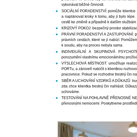
vykonávat běžné činnosti.
SOCIÁLNÍ PORADENSTVÍ: pomůže klientce zorie
a naplánovat kroky k tomu, aby jí bylo lépe.
cestě ke změně a případně k dalším službá
KRIZOVÝ POKOJ: bezpečný prostor stabilizaci 
PRÁVNÍ PORADENSTVÍ A ZASTUPOVÁNÍ: pomůž
právních cestách, které se jí nabízí. Pomůž
k soudu, aby na proces nebyla sama.
INDIVIDUÁLNÍ A SKUPINOVÁ PSYCHOTERAP
porozumění vlastnímu emocionálnímu prožíván
VÝSLECHOVÁ MÍSTNOST: umožňuje realizova
PORTu, a zároveň natočit s klientkou rozhovo
pracovnice. Pokud se rozhodne trestný čin nah
SBĚR A UCHOVÁNÍ VZORKŮ A DŮKAZŮ: budou k
zda chce klientka trestný čin nahlásit. Důkaz
uchováme.
TESTOVÁNÍ NA POHLAVNĚ PŘENOSNÉ NEMOCI
přenosnými nemocemi. Poskytneme prostředky 