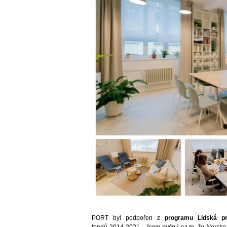
PORT byl podpořen z
programu Lidská p
fondů 2014-2021.
„Jsem pyšný na to, že Norsko 