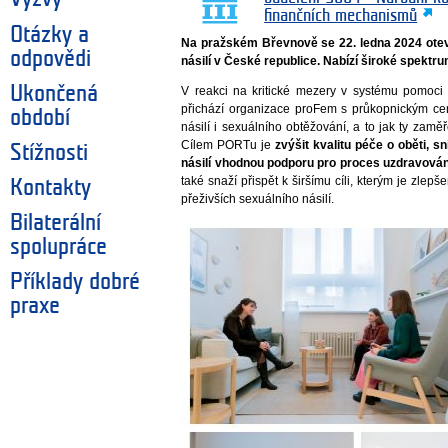
finančních mechanismů
Otázky a
Na pražském Břevnově se 22. ledna 2024 otev
odpovědi
násilí v České republice. Nabízí široké spekt
Ukončená
V reakci na kritické mezery v systému pomoci 
přichází organizace proFem s průkopnickým ce
období
násilí i sexuálního obtěžování, a to jak ty zamě
Cílem PORTu je
zvýšit kvalitu péče o oběti, s
Stížnosti
násilí vhodnou podporu pro proces uzdravován
také snaží přispět k širšímu cíli, kterým je zl
Kontakty
přeživších sexuálního násilí.
Bilaterální
spolupráce
Příklady dobré
praxe