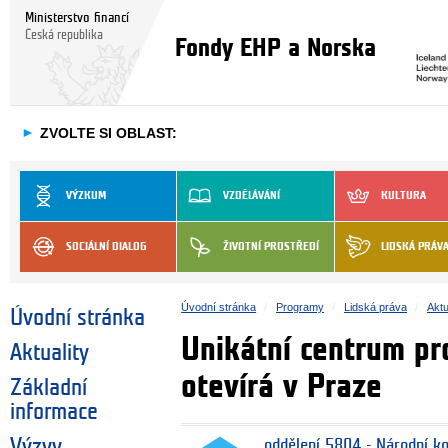
Ministerstvo financí
Česká republika
Fondy EHP a Norska
►
ZVOLTE SI OBLAST:
VÝZKUM
VZDĚLÁVÁNÍ
KULTURA
SOCIÁLNÍ DIALOG
ŽIVOTNÍ PROSTŘEDÍ
LIDSKÁ PRÁV
Úvodní stránka
Programy
Lidská práva
Aktu
Úvodní stránka
Unikátní centrum pro
Aktuality
otevírá v Praze
Základní
informace
Výzvy
oddělení 5804 - Národní k