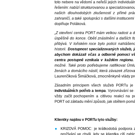
toto nebere na vědomí a neřeší jejich individuáln
řešením: nabízí strukturovanou a specializovano
našich dlouhodobých zkušeností z přímé prá
zahraničí, a také spolupráci s dalšími institucem
doplňuje Poláková.
„Z otevření centra PORT mám velkou radost a d
úspěšně do konce. Obětí znásilnění a dalších f
přibývá. V loňském roce bylo policii nahlášen
historii.
Dostupnost specializovaných služeb, j
abychom dokázali včas a odborně pomoci v
centra postupně vznikala v každém regionu
možné. Také proto potřebujeme ratifikovat Úml
ženách a domácího násilí, která závazek zřizov
Laurenčíková Šimáčková, zmocněnkyně vlády pr
Zásadním principem všech služeb PORTu j
individuálních potřeb a tempa
. Vyrovnávání se 
vždy začít pochopením a citlivou reakcí na po
PORT od základu mění způsob, jak obětem pomá
Klientky najdou v PORTu tyto služby:
KRIZOVÁ POMOC: je krátkodobá podpora za
prožívání ve chvíli, kdy se klientka cítí z