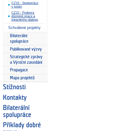
CZ15 - Spolupráce
v justici
CZ22 - Podpora
důstojné práce a
tripartitního dialogu
Schválené projekty
Bilaterální
spolupráce
Publikované výzvy
Strategické zprávy
a Výroční zasedání
Propagace
Mapa projektů
Stížnosti
Kontakty
Bilaterální
spolupráce
Příklady dobré