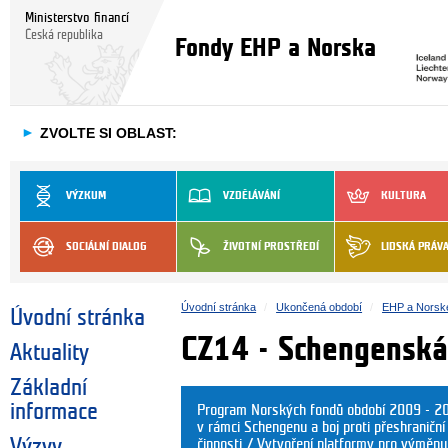
Ministerstvo financí
Česká republika
Fondy EHP a Norska
►
ZVOLTE SI OBLAST:
VÝZKUM
VZDĚLÁVÁNÍ
KULTURA
SOCIÁLNÍ DIALOG
ŽIVOTNÍ PROSTŘEDÍ
LIDSKÁ PRÁV
Úvodní stránka
Ukončená období
EHP a Norsk
Úvodní stránka
CZ14 - Schengenská
Aktuality
Základní
informace
Program Norských fondů období 2009 - 201
v rámci Schengenu a boj proti přeshraniční
Výzvy
činnosti / Vytvoření platformy pro výměnu 