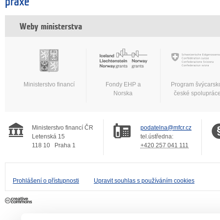
praxe
Weby ministerstva
Ministerstvo financí
Fondy EHP a
Program švýcarsk
Norska
české spoluprác
Ministerstvo financí ČR
podatelna@mfcr.cz
Letenská 15
tel.ústředna:
118 10
Praha 1
+420 257 041 111
Prohlášení o přístupnosti
Upravit souhlas s používáním cookies