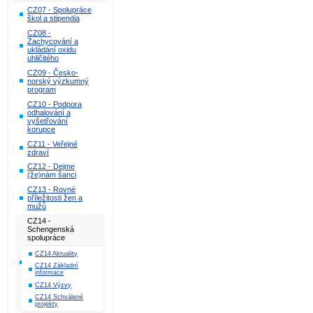
CZ07 - Spolupráce
škol a stipendia
CZ08 -
Zachycování a
ukládání oxidu
uhličitého
CZ09 - Česko-
norský výzkumný
program
CZ10 - Podpora
odhalování a
vyšetřování
korupce
CZ11 - Veřejné
zdraví
CZ12 - Dejme
(že)nám šanci
CZ13 - Rovné
příležitosti žen a
mužů
CZ14 -
Schengenská
spolupráce
CZ14 Aktuality
CZ14 Základní
informace
CZ14 Výzvy
CZ14 Schválené
projekty