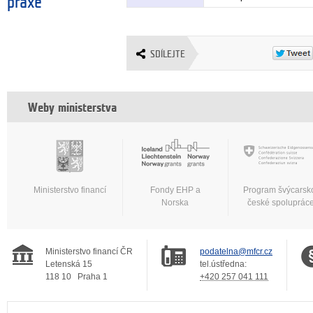
praxe
SDÍLEJTE
Weby ministerstva
Ministerstvo financí
Fondy EHP a
Program švýcarsk
Norska
české spoluprác
Ministerstvo financí ČR
podatelna@mfcr.cz
Letenská 15
tel.ústředna:
118 10
Praha 1
+420 257 041 111