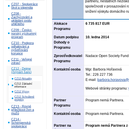
partnerů, nestátních nezis
CZ07 - Spolupráce
společnosti v prosazování r
škol a stipendia
snížení výskytu domácího nás
CZ08 -
Zachycování a
ukládání oxidu
Alokace
6 735 817 EUR
uhličitého
Programu
CZ09 - Česko-
norský výzkumný
Datum podpisu
10. ledna 2014
program
Dohody o
CZ10 - Podpora
odhalování a
Programu
vyšetřování
korupce
Zprostředkovatel
Nadace Open Society Fund
CZ11 - Veřejné
Programu
zdraví
CZ12 - Dejme
Kontaktní osoba
Mgr. Barbora Hořavová
(že)nám šanci
Tel.: 226 227 736
CZ12 Aktuality
E-mail:
barbora.horavova@
CZ12 Základní
informace
Webové stránky programu:
CZ12 Výzvy
CZ12 Schválené
projekty
Partner
Program nemá Partnera.
Programu
CZ13 - Rovné
příležitosti žen a
mužů
Kontaktní osoba
Program nemá Partnera.
CZ14 -
Schengenská
Partner na
Program nemá Partnera z 
spolupráce