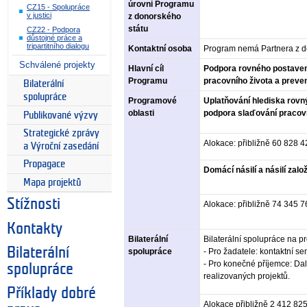
úrovni Programu
CZ15 - Spolupráce
v justici
z donorského
státu
CZ22 - Podpora
důstojné práce a
tripartitního dialogu
Kontaktní osoba
Program nemá Partnera z d
Schválené projekty
Hlavní cíl
Podpora rovného postave
Programu
pracovního života a preven
Bilaterální
spolupráce
Programové
Uplatňování hlediska rovný
oblasti
podpora slaďování pracov
Publikované výzvy
Strategické zprávy
Alokace: přibližně 60 828 
a Výroční zasedání
Propagace
Domácí násilí a násilí zalo
Mapa projektů
Stížnosti
Alokace: přibližně 74 345 
Kontakty
Bilaterální
Bilaterální spolupráce na p
Bilaterální
spolupráce
- Pro žadatele: kontaktní se
- Pro konečné příjemce: Dal
spolupráce
realizovaných projektů.
Příklady dobré
Alokace přibližně 2 412 8