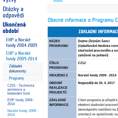
Otázky a
odpovědi
Obecné informace o Programu 
Ukončená
období
ZÁKLADNÍ INFORMA
EHP a Norské
NÁZEV
Dejme (že)nám šanci
fondy 2004-2009
PROGRAMU
(Uplatňování hlediska rovn
slaďování pracovního a sou
EHP a Norské
založené na pohlaví)
fondy 2009-2014
ČÍSLO
CZ12
Základní
PROGRAMU
dokumenty
HRAZENO Z
Norské fondy 2009 - 2014
Programy
OBDOBÍ
Nejpozději do 30. 4. 2017
CZ01 - Technická
REALIZACE
asistence a
PROJEKTŮ
bilaterální fond
EHP fondy 2009 -
ZÁKLADNÍ
Cílem programu je přispět 
2014
INFORMACE
efektivní slaďování pracov
stereotypního nahlížení na 
Norské fondy 2009 -
orientací) ve společnosti; r
2014