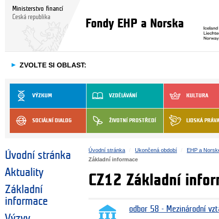
Ministerstvo financí
Česká republika
Fondy EHP a Norska
►
ZVOLTE SI OBLAST:
VÝZKUM
VZDĚLÁVÁNÍ
KULTURA
SOCIÁLNÍ DIALOG
ŽIVOTNÍ PROSTŘEDÍ
LIDSKÁ PRÁV
Úvodní stránka
Ukončená období
EHP a Norsk
Úvodní stránka
Základní informace
Aktuality
CZ12 Základní info
Základní
informace
odbor 58 - Mezinárodní vzt
Výzvy