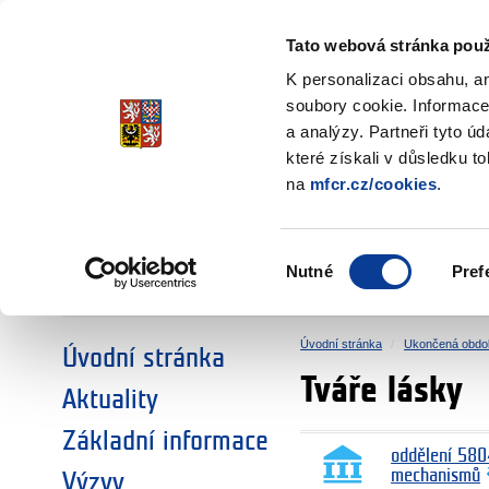
Ministerstvo financí
Česká republika
Tato webová stránka použ
Fondy EHP a No
K personalizaci obsahu, a
soubory cookie. Informace
a analýzy. Partneři tyto ú
►
ZVOLTE SI OBLAST:
které získali v důsledku t
na
mfcr.cz/cookies
.
VÝZKUM
VZDĚLÁVÁNÍ
Výběr
Nutné
Pref
SOCIÁLNÍ DIALOG
ŽIVOTNÍ PROSTŘEDÍ
souhlasu
Úvodní stránka
Ukončená obdo
Úvodní stránka
Tváře lásky
Aktuality
Základní informace
oddělení 580
mechanismů
Výzvy