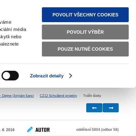
MAPA STRÁNEK
TEXTOVÁ VERZE
ČESKY
ENGLISH
POVOLIT VŠECHNY COOKIES
žíváme
ciální média
POVOLIT VÝBĚR
kytli nebo
naleznete
POUZE NUTNÉ COOKIES
ŘÁDNÁ SPRÁVA
OBČANSKÁ SPOLEČNOST
Zobrazit detaily
VNITŘNÍ VĚCI
BILATERÁLNÍ SPOLUPRÁCE
- Dejme (že)nám šanci
CZ12 Schválené projekty
Tváře lásky
AUTOR
oddělení 5804 (odbor 58)
. 6. 2016