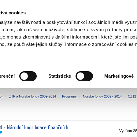
NOVINKY RSS
ívá cookies
rska
nalýze návštěvnosti a poskytování funkcí sociálních médií vyu
 o tom, jak náš web používáte, sdílíme se svými partnery pro so
daje mohou zkombinovat s dalšími informacemi, které jste jim pos
oho, že používáte jejich služby. Informace o zpracování cookies 
KULTURA
ZDRAVÍ
erenční
Statistické
Marketingové
LIDSKÁ PRÁVA
SPRAVEDLNOST
bí
EHP a Norské fondy 2009-2014
Programy
Norské fondy 2009 - 2014
CZ12 
4 - Národní koordinace finančních
Vydáno
28