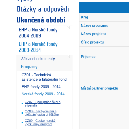
Otázky a odpovědi
Kraj
Ukončená období
Název programu
EHP a Norské fondy
Název projektu
2004-2009
Číslo projektu
EHP a Norské fondy
2009-2014
Příjemce
Základní dokumenty
Programy
CZ01 - Technická
asistence a bilaterální fond
EHP fondy 2009 - 2014
Místní partner projektu
Norské fondy 2009 - 2014
CZ07 - Spolupráce škol a
stipendia
CZ08 - Zachycování a
ukládání oxidu uhličitého
CZ09 - Česko-norský
výzkumný program