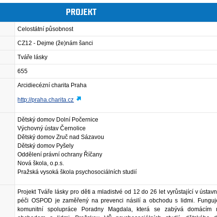
PROJEKT
Celostátní působnost
CZ12 - Dejme (že)nám šanci
Tváře lásky
655
Arcidiecézní charita Praha
http://praha.charita.cz
Dětský domov Dolní Počernice
Výchovný ústav Černolice
Dětský domov Zruč nad Sázavou
Dětský domov Pyšely
Oddělení právní ochrany Říčany
Nová škola, o.p.s.
Pražská vysoká škola psychosociálních studií
Projekt Tváře lásky pro děti a mladistvé od 12 do 26 let vyrůstající v ústavní
péči OSPOD je zaměřený na prevenci násilí a obchodu s lidmi. Funguj
komunitní spolupráce Poradny Magdala, která se zabývá domácím 