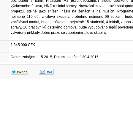
obchodem s lidmi, Pražskou VŠ psychosociálních studií, dětského
výchovného ústavu, NNO a státní správy. Navázání mezioborové spoluprác
projektu, stejně jako snížení násilí na ženách a na mužích. Program
nejméně 110 dětí z cílové skupiny, proběhne nejméně 96 setkání, bude
vzdělávací modul, bude proškoleno nejméně 15 studentů, 4 lektoři, z toho 2
správy, 10 pracovníků dětského domova, bude vybudováno lepší povědom
vytvořeny příklady dobré praxe se zapojením cílové skupiny.
1 345 000 CZK
Datum zahájení: 1.5.2015, Datum ukončení: 30.4.2016