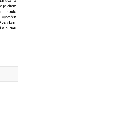
 domova a
e je cílem
em projde
 vytvořen
 ze státní
í a budou