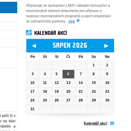
Připravuje ve spolupráci s MZV základní koncepční a
mezinárodně smluvní dokumenty pro přípravu a
realizaci mezinárodních programů a jejich projednání
se zahraničními partnery...
více
KALENDÁŘ AKCÍ
◄
►
SRPEN 2026
Po
Út
St
Čt
Pá
So
Ne
1
2
3
4
5
6
7
8
9
10
11
12
13
14
15
16
17
18
19
20
21
22
23
24
25
26
27
28
29
30
31
 péči či v
e na bázi
Kalendář akcí
násilím a