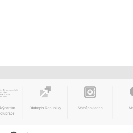
švýcarsko-
Dluhopis Republiky
Státní pokladna
Mo
polupráce