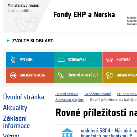
Ministerstvo financí
Česká republika
Fondy EHP a Norska
►
ZVOLTE SI OBLAST:
VÝZKUM
VZDĚLÁVÁNÍ
KULTURA
SOCIÁLNÍ DIALOG
ŽIVOTNÍ PROSTŘEDÍ
LIDSKÁ PRÁV
Úvodní stránka
Ukončená období
EHP a Norsk
Úvodní stránka
Schválené projekty
Rovné příležitosti na každý 
Aktuality
Rovné příležitosti 
Základní
informace
oddělení 5804 - Národní k
Výzvy
finančních mechanismů