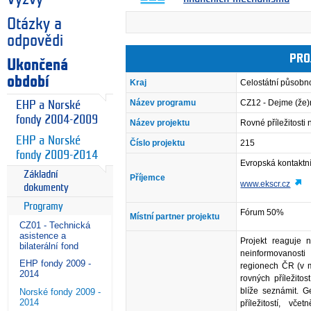
Otázky a
odpovědi
PRO
Ukončená
období
Kraj
Celostátní působn
Název programu
CZ12 - Dejme (že
EHP a Norské
fondy 2004-2009
Název projektu
Rovné příležitosti
EHP a Norské
Číslo projektu
215
fondy 2009-2014
Evropská kontaktn
Základní
Příjemce
www.ekscr.cz
dokumenty
Programy
Fórum 50%
Místní partner projektu
CZ01 - Technická
asistence a
Projekt reaguje
bilaterální fond
neinformovanosti
EHP fondy 2009 -
regionech ČR (v m
2014
rovných příležito
blíže seznámit. 
Norské fondy 2009 -
2014
příležitostí, vč