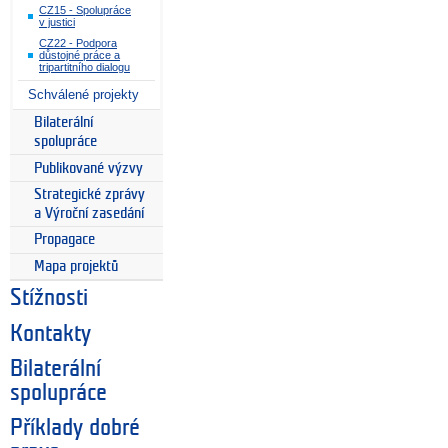
CZ15 - Spolupráce
v justici
CZ22 - Podpora
důstojné práce a
tripartitního dialogu
Schválené projekty
Bilaterální
spolupráce
Publikované výzvy
Strategické zprávy
a Výroční zasedání
Propagace
Mapa projektů
Stížnosti
Kontakty
Bilaterální
spolupráce
Příklady dobré