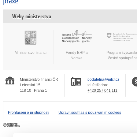
praxe
Weby ministerstva
Ministerstvo financí
Fondy EHP a
Program švýcarsk
Norska
české spoluprác
Ministerstvo financí ČR
podatelna@mfcr.cz
Letenská 15
tel.ústředna:
118 10
Praha 1
+420 257 041 111
Prohlášení o přístupnosti
Upravit souhlas s používáním cookies