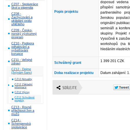
doposud vedena 
CZ07 - Spolupráce
přispění samotný
škol a stipendia
Popis projektu
partnerského pro
CZ08 -
Zachycování a
ženskou populaci 
ukládání oxidu
originální publik
uhličitého
semináři a konfer
CZ09 - Česko-
skupiny. Projekt
norský výzkumný
program
Vysočině k založen
CZ10 - Podpora
workshopů (na té
odhalování a
hledáním vlastních
vyšetřování
korupce
CZ11 - Veřejné
1 399 201 CZK
Schválený grant
zdraví
CZ12 - Dejme
(že)nám šanci
Doba realizace projektu
Datum zahájení: 1
CZ12 Aktuality
CZ12 Základní
informace
SDÍLEJTE
CZ12 Výzvy
CZ12 Schválené
projekty
CZ13 - Rovné
příležitosti žen a
mužů
CZ14 -
Schengenská
spolupráce