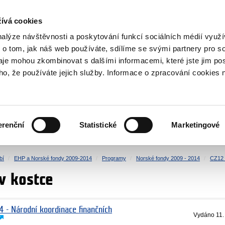
NOVINKY RSS
ívá cookies
rska
nalýze návštěvnosti a poskytování funkcí sociálních médií vyu
 o tom, jak náš web používáte, sdílíme se svými partnery pro so
daje mohou zkombinovat s dalšími informacemi, které jste jim pos
oho, že používáte jejich služby. Informace o zpracování cookies 
KULTURA
ZDRAVÍ
erenční
Statistické
Marketingové
LIDSKÁ PRÁVA
SPRAVEDLNOST
bí
EHP a Norské fondy 2009-2014
Programy
Norské fondy 2009 - 2014
CZ12 
v kostce
4 - Národní koordinace finančních
Vydáno
11.