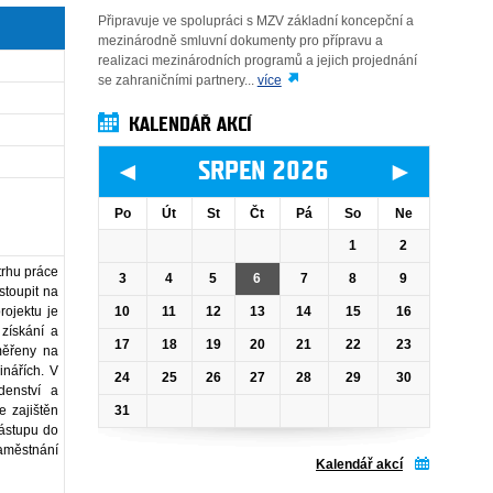
Připravuje ve spolupráci s MZV základní koncepční a
mezinárodně smluvní dokumenty pro přípravu a
realizaci mezinárodních programů a jejich projednání
se zahraničními partnery...
více
KALENDÁŘ AKCÍ
◄
►
SRPEN 2026
Po
Út
St
Čt
Pá
So
Ne
1
2
trhu práce
3
4
5
6
7
8
9
stoupit na
10
11
12
13
14
15
16
rojektu je
 získání a
17
18
19
20
21
22
23
měřeny na
inářích. V
24
25
26
27
28
29
30
denství a
31
e zajištěn
nástupu do
zaměstnání
Kalendář akcí