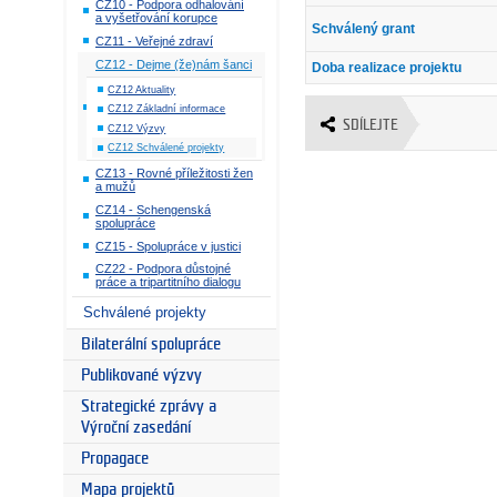
CZ10 - Podpora odhalování
a vyšetřování korupce
Schválený grant
CZ11 - Veřejné zdraví
CZ12 - Dejme (že)nám šanci
Doba realizace projektu
CZ12 Aktuality
CZ12 Základní informace
SDÍLEJTE
CZ12 Výzvy
CZ12 Schválené projekty
CZ13 - Rovné příležitosti žen
a mužů
CZ14 - Schengenská
spolupráce
CZ15 - Spolupráce v justici
CZ22 - Podpora důstojné
práce a tripartitního dialogu
Schválené projekty
Bilaterální spolupráce
Publikované výzvy
Strategické zprávy a
Výroční zasedání
Propagace
Mapa projektů