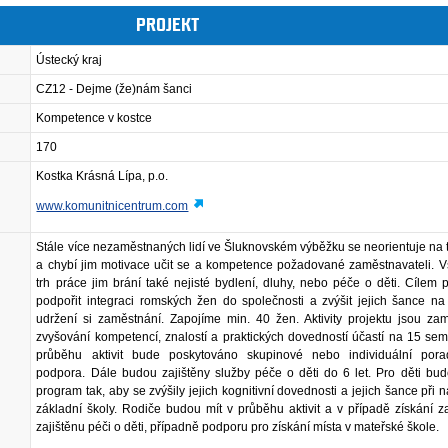
PROJEKT
Ústecký kraj
CZ12 - Dejme (že)nám šanci
Kompetence v kostce
170
Kostka Krásná Lípa, p.o.
www.komunitnicentrum.com
Stále více nezaměstnaných lidí ve Šluknovském výběžku se neorientuje na 
a chybí jim motivace učit se a kompetence požadované zaměstnavateli. V
trh práce jim brání také nejisté bydlení, dluhy, nebo péče o děti. Cílem p
podpořit integraci romských žen do společnosti a zvýšit jejich šance na
udržení si zaměstnání. Zapojíme min. 40 žen. Aktivity projektu jsou za
zvyšování kompetencí, znalostí a praktických dovedností účastí na 15 sem
průběhu aktivit bude poskytováno skupinové nebo individuální pora
podpora. Dále budou zajištěny služby péče o děti do 6 let. Pro děti bud
program tak, aby se zvýšily jejich kognitivní dovednosti a jejich šance při 
základní školy. Rodiče budou mít v průběhu aktivit a v případě získání 
zajištěnu péči o děti, případně podporu pro získání místa v mateřské škole.