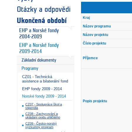
Otázky a odpovědi
Kraj
Ukončená období
Název programu
EHP a Norské fondy
Název projektu
2004-2009
Číslo projektu
EHP a Norské fondy
2009-2014
Příjemce
Základní dokumenty
Programy
CZ01 - Technická
asistence a bilaterální fond
EHP fondy 2009 - 2014
Norské fondy 2009 - 2014
Popis projektu
CZ07 - Spolupráce škol a
stipendia
CZ08 - Zachycování a
ukládání oxidu uhličitého
CZ09 - Česko-norský
výzkumný program