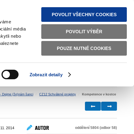
MAPA STRÁNEK
TEXTOVÁ VERZE
ČESKY
ENGLISH
POVOLIT VŠECHNY COOKIES
žíváme
ciální média
POVOLIT VÝBĚR
kytli nebo
naleznete
POUZE NUTNÉ COOKIES
ŘÁDNÁ SPRÁVA
OBČANSKÁ SPOLEČNOST
Zobrazit detaily
VNITŘNÍ VĚCI
BILATERÁLNÍ SPOLUPRÁCE
- Dejme (že)nám šanci
CZ12 Schválené projekty
Kompetence v kostce
AUTOR
oddělení 5804 (odbor 58)
 11. 2014