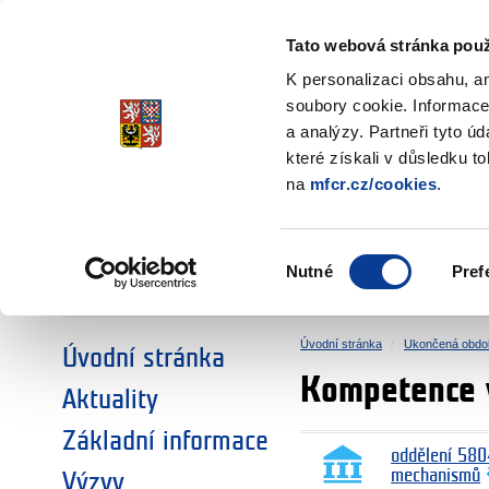
Ministerstvo financí
Česká republika
Tato webová stránka použ
Fondy EHP a No
K personalizaci obsahu, a
soubory cookie. Informace
a analýzy. Partneři tyto ú
►
ZVOLTE SI OBLAST:
které získali v důsledku t
na
mfcr.cz/cookies
.
VÝZKUM
VZDĚLÁVÁNÍ
Výběr
Nutné
Pref
SOCIÁLNÍ DIALOG
ŽIVOTNÍ PROSTŘEDÍ
souhlasu
Úvodní stránka
Ukončená obdo
Úvodní stránka
Kompetence 
Aktuality
Základní informace
oddělení 580
mechanismů
Výzvy