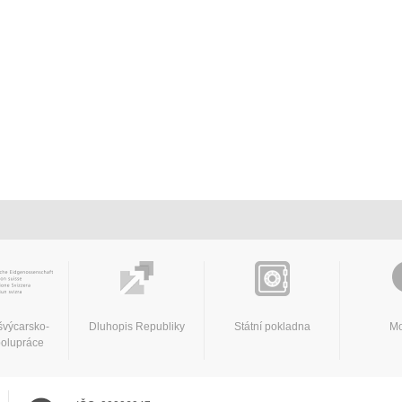
švýcarsko-
Dluhopis Republiky
Státní pokladna
Mo
polupráce