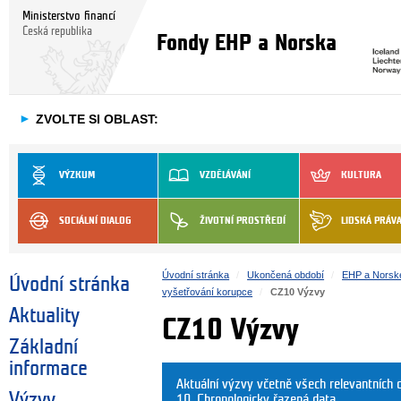
Ministerstvo financí
Česká republika
Fondy EHP a Norska
►
ZVOLTE SI OBLAST:
VÝZKUM
VZDĚLÁVÁNÍ
KULTURA
SOCIÁLNÍ DIALOG
ŽIVOTNÍ PROSTŘEDÍ
LIDSKÁ PRÁV
Úvodní stránka
Ukončená období
EHP a Norsk
Úvodní stránka
vyšetřování korupce
CZ10 Výzvy
Aktuality
CZ10 Výzvy
Základní
informace
Aktuální výzvy včetně všech relevantníc
Výzvy
10. Chronologicky řazená data.