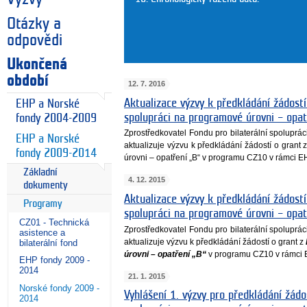
Otázky a
odpovědi
Ukončená
období
12. 7. 2016
Aktualizace výzvy k předkládání žádostí
EHP a Norské
spolupráci na programové úrovni – opa
fondy 2004-2009
Zprostředkovatel Fondu pro bilaterální spoluprá
EHP a Norské
aktualizuje výzvu k předkládání žádostí o grant
fondy 2009-2014
úrovni – opatření „B“ v programu CZ10 v rámci 
Základní
4. 12. 2015
dokumenty
Aktualizace výzvy k předkládání žádostí
Programy
spolupráci na programové úrovni – opa
CZ01 - Technická
Zprostředkovatel Fondu pro bilaterální spoluprá
asistence a
aktualizuje výzvu k předkládání žádostí o grant z
bilaterální fond
úrovni – opatření „B“
v programu CZ10 v rámci 
EHP fondy 2009 -
2014
21. 1. 2015
Norské fondy 2009 -
Vyhlášení 1. výzvy pro předkládání žádos
2014