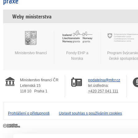
praxe
Weby ministerstva
Ministerstvo financí
Fondy EHP a
Program švýcarsk
Norska
české spoluprác
Ministerstvo financí ČR
podatelna@mfcr.cz
Letenská 15
tel.ústředna:
118 10
Praha 1
+420 257 041 111
Prohlášení o přístupnosti
Upravit souhlas s používáním cookies