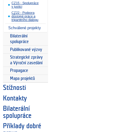
CZ15 - Spolupráce
v justici
CZ22 - Podpora
důstojné práce a
tripartitního dialogu
Schválené projekty
Bilaterální
spolupráce
Publikované výzvy
Strategické zprávy
a Výroční zasedání
Propagace
Mapa projektů
Stížnosti
Kontakty
Bilaterální
spolupráce
Příklady dobré