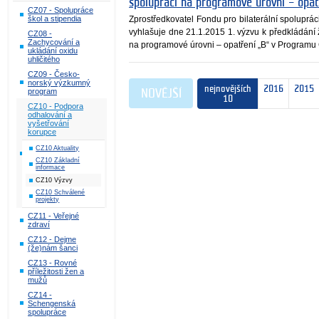
spolupráci na programové úrovni – opa
CZ07 - Spolupráce
Zprostředkovatel Fondu pro bilaterální spoluprá
škol a stipendia
vyhlašuje dne 21.1.2015 1. výzvu k předkládání ž
CZ08 -
Zachycování a
na programové úrovni – opatření „B“ v Programu
ukládání oxidu
uhličitého
CZ09 - Česko-
norský výzkumný
nejnovějších
2016
2015
program
NOVĚJŠÍ
10
CZ10 - Podpora
odhalování a
vyšetřování
korupce
CZ10 Aktuality
CZ10 Základní
informace
CZ10 Výzvy
CZ10 Schválené
projekty
CZ11 - Veřejné
zdraví
CZ12 - Dejme
(že)nám šanci
CZ13 - Rovné
příležitosti žen a
mužů
CZ14 -
Schengenská
spolupráce