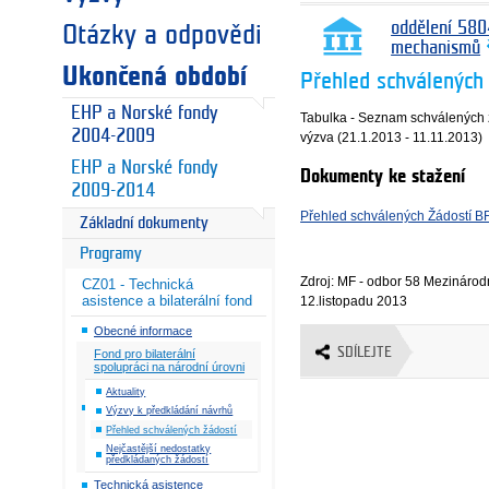
oddělení 580
Otázky a odpovědi
mechanismů
Ukončená období
Přehled schválených
EHP a Norské fondy
Tabulka - Seznam schválených žá
2004-2009
výzva (21.1.2013 - 11.11.2013)
EHP a Norské fondy
Dokumenty ke stažení
2009-2014
Přehled schválených Žádostí BF
Základní dokumenty
Programy
Zdroj: MF - odbor 58 Mezinárod
CZ01 - Technická
asistence a bilaterální fond
12.listopadu 2013
Obecné informace
SDÍLEJTE
Fond pro bilaterální
spolupráci na národní úrovni
Aktuality
Výzvy k předkládání návrhů
Přehled schválených žádostí
Nejčastější nedostatky
předkládaných žádostí
Technická asistence