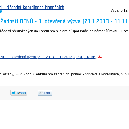
4 - Národní koordinace finančních
Vydáno
12.
 Žádostí BFNÚ - 1. otevřená výzva (21.1.2013 - 11.11
dostí předložených do Fondu pro bilaterální spolupráci na národní úrovni - 1. ot
NÚ - 1. otevřená výzva (21.1.2013-11.11.2013) (.PDF, 118 kB)
ní vztahy, 5804 - odd. Centrum pro zahraniční pomoc - příprava a koordinace, publ