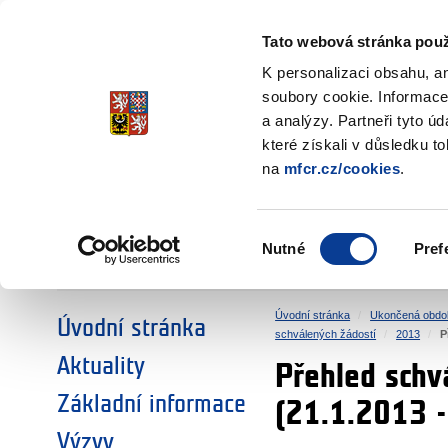
Ministerstvo financí
Česká republika
Tato webová stránka použ
Fondy EHP a No
K personalizaci obsahu, a
soubory cookie. Informace
a analýzy. Partneři tyto ú
►
ZVOLTE SI OBLAST:
které získali v důsledku t
na
mfcr.cz/cookies
.
VÝZKUM
VZDĚLÁVÁNÍ
Výběr
Nutné
Pref
SOCIÁLNÍ DIALOG
ŽIVOTNÍ PROSTŘEDÍ
souhlasu
Úvodní stránka
Ukončená obdo
Úvodní stránka
schválených žádostí
2013
P
Aktuality
Přehled schv
Základní informace
(21.1.2013 
Výzvy