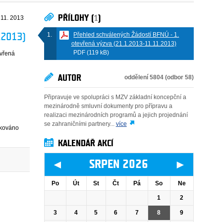
PŘÍLOHY (
1
)
 11. 2013
Přehled schválených Žádostí BFNÚ - 1.
.2013)
otevřená výzva (21.1.2013-11.11.2013)
PDF (119 kB)
evřená
AUTOR
oddělení 5804 (odbor 58)
Připravuje ve spolupráci s MZV základní koncepční a
mezinárodně smluvní dokumenty pro přípravu a
realizaci mezinárodních programů a jejich projednání
se zahraničními partnery...
více
ikováno
KALENDÁŘ AKCÍ
◄
►
SRPEN 2026
Po
Út
St
Čt
Pá
So
Ne
1
2
3
4
5
6
7
8
9