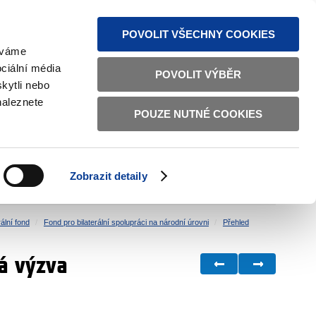
MAPA STRÁNEK
TEXTOVÁ VERZE
ČESKY
ENGLISH
POVOLIT VŠECHNY COOKIES
žíváme
ciální média
POVOLIT VÝBĚR
kytli nebo
naleznete
POUZE NUTNÉ COOKIES
ŘÁDNÁ SPRÁVA
OBČANSKÁ SPOLEČNOST
Zobrazit detaily
VNITŘNÍ VĚCI
BILATERÁLNÍ SPOLUPRÁCE
ální fond
Fond pro bilaterální spolupráci na národní úrovni
Přehled
á výzva