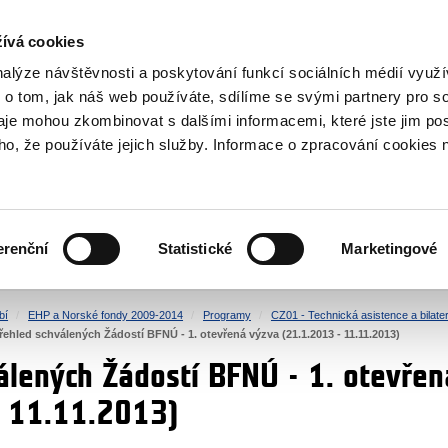
NOVINKY RSS
ívá cookies
rska
nalýze návštěvnosti a poskytování funkcí sociálních médií vyu
 o tom, jak náš web používáte, sdílíme se svými partnery pro so
daje mohou zkombinovat s dalšími informacemi, které jste jim pos
oho, že používáte jejich služby. Informace o zpracování cookies 
KULTURA
ZDRAVÍ
erenční
Statistické
Marketingové
LIDSKÁ PRÁVA
SPRAVEDLNOST
bí
EHP a Norské fondy 2009-2014
Programy
CZ01 - Technická asistence a bilater
řehled schválených Žádostí BFNÚ - 1. otevřená výzva (21.1.2013 - 11.11.2013)
álených Žádostí BFNÚ - 1. otevřen
- 11.11.2013)