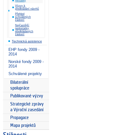
Aktuality
Výzvy k
předkládání návrhů
Přehled
schválených
žádostí
Nejčastější
nedostatky
předkládaných
žádostí
Technická asistence
EHP fondy 2009 -
2014
Norské fondy 2009 -
2014
Schválené projekty
Bilaterální
spolupráce
Publikované výzvy
Strategické zprávy
a Výroční zasedání
Propagace
Mapa projektů