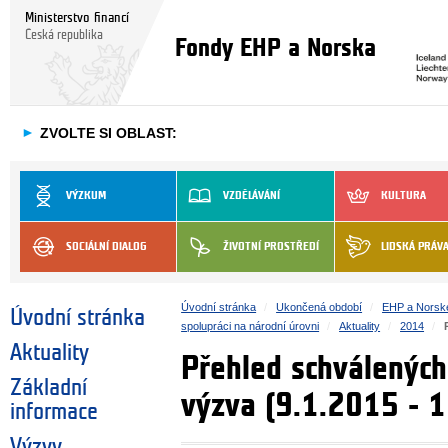
Ministerstvo financí
Česká republika
Fondy EHP a Norska
►
ZVOLTE SI OBLAST:
VÝZKUM
VZDĚLÁVÁNÍ
KULTURA
SOCIÁLNÍ DIALOG
ŽIVOTNÍ PROSTŘEDÍ
LIDSKÁ PRÁV
Úvodní stránka
Ukončená období
EHP a Norsk
Úvodní stránka
spolupráci na národní úrovni
Aktuality
2014
Aktuality
Přehled schválených
Základní
výzva (9.1.2015 ‐ 
informace
Výzvy