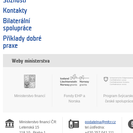
Stížnosti
Kontakty
Bilaterální
spolupráce
Příklady dobré
praxe
Weby ministerstva
Ministerstvo financí
Fondy EHP a
Program švýcarsk
Norska
české spoluprác
Ministerstvo financí ČR
podatelna@mfcr.cz
Letenská 15
tel.ústředna:
118 10
Praha 1
+420 257 041 111