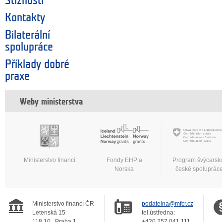
Stížnosti
Kontakty
Bilaterální
spolupráce
Příklady dobré
praxe
Weby ministerstva
Ministerstvo financí
Fondy EHP a
Program švýcarsk
Norska
české spoluprác
Ministerstvo financí ČR
podatelna@mfcr.cz
Letenská 15
tel.ústředna:
118 10
Praha 1
+420 257 041 111