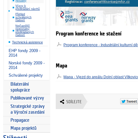
Aktuality
Výzvy k
předkládání návrhů
Přehled
schválených
žádostí
Nejčastější
nedostatky
předkládaných
Program konference ke stažení
žádostí
Technická asistence
Program konference - Industriální kulturní děd
EHP fondy 2009 -
2014
Norské fondy 2009 -
Mapa
2014
Schválené projekty
Mapa - Vjezd do areálu Dolní oblast Vítkovic
Bilaterální
spolupráce
Publikované výzvy
SDÍLEJTE
Strategické zprávy
a Výroční zasedání
Propagace
Mapa projektů