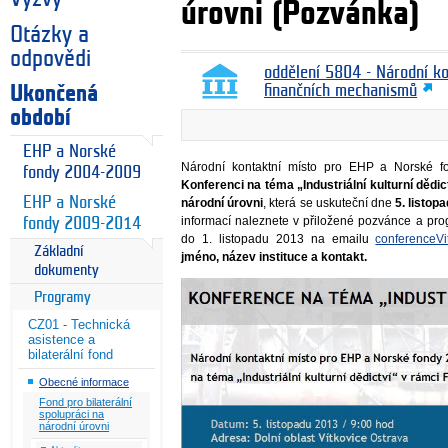
úrovni (Pozvánka)
Otázky a
odpovědi
oddělení 5804 - Národní k
Ukončená
finančních mechanismů
období
EHP a Norské
Národní kontaktní místo pro EHP a Norské 
fondy 2004-2009
Konferenci na téma „Industriální kulturní dědic
EHP a Norské
národní úrovni
, která se uskuteční dne
5. listop
informací naleznete v přiložené pozvánce a pr
fondy 2009-2014
do 1. listopadu 2013 na emailu
conferenceVi
Základní
jméno, název instituce a kontakt.
dokumenty
Programy
CZ01 - Technická
asistence a
bilaterální fond
Obecné informace
Fond pro bilaterální
spolupráci na
národní úrovni