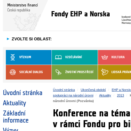
Ministerstvo financí
Česká republika
Fondy EHP a Norska
►
ZVOLTE SI OBLAST:
VÝZKUM
VZDĚLÁVÁNÍ
KULTURA
SOCIÁLNÍ DIALOG
ŽIVOTNÍ PROSTŘEDÍ
LIDSKÁ PRÁV
Úvodní stránka
Ukončená období
EHP a Norsk
Úvodní stránka
spolupráci na národní úrovni
Aktuality
2013
národní úrovni (Pozvánka)
Aktuality
Konference na téma „
Základní
informace
v rámci Fondu pro bi
Výzvy