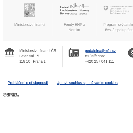
Ministerstvo financí
Fondy EHP a
Program švýcarsk
Norska
české spoluprác
Ministerstvo financí ČR
podatelna@mfcr.cz
Letenská 15
tel.ústředna:
118 10
Praha 1
+420 257 041 111
Prohlášení o přístupnosti
Upravit souhlas s používáním cookies