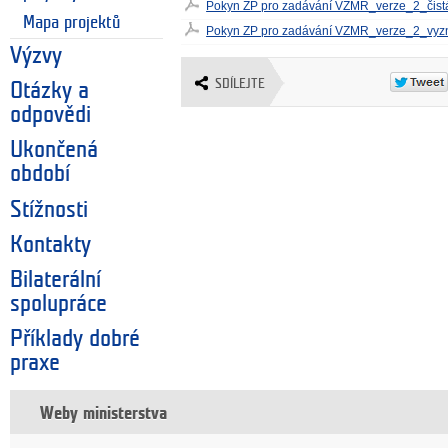
Pokyn ZP pro zadávání VZMR_verze_2_čist
Mapa projektů
Pokyn ZP pro zadávání VZMR_verze_2_vy
Výzvy
SDÍLEJTE
Otázky a
odpovědi
Ukončená
období
Stížnosti
Kontakty
Bilaterální
spolupráce
Příklady dobré
praxe
Weby ministerstva