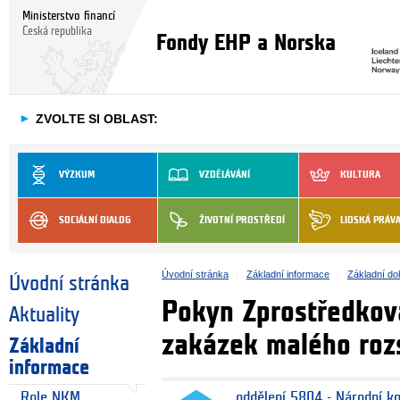
Ministerstvo financí
Česká republika
Fondy EHP a Norska
►
ZVOLTE SI OBLAST:
VÝZKUM
VZDĚLÁVÁNÍ
KULTURA
SOCIÁLNÍ DIALOG
ŽIVOTNÍ PROSTŘEDÍ
LIDSKÁ PRÁV
Úvodní stránka
Základní informace
Základní d
Úvodní stránka
Pokyn Zprostředkova
Aktuality
zakázek malého roz
Základní
informace
Role NKM
oddělení 5804 - Národní k