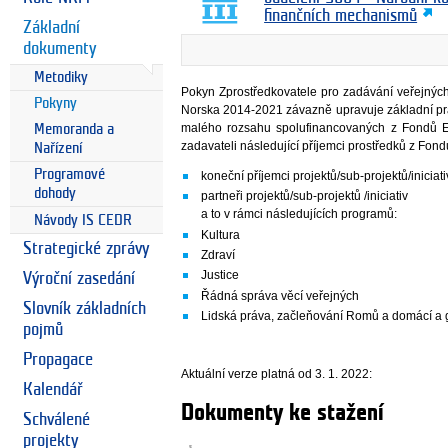
finančních mechanismů
Základní
dokumenty
Metodiky
Pokyn Zprostředkovatele pro zadávání veřejný
Pokyny
Norska 2014-2021 závazně upravuje základní pr
malého rozsahu spolufinancovaných z Fondů 
Memoranda a
zadavateli následující příjemci prostředků z Fo
Nařízení
Programové
koneční příjemci projektů/sub-projektů/iniciati
dohody
partneři projektů/sub-projektů /iniciativ
a to v rámci následujících programů:
Návody IS CEDR
Kultura
Strategické zprávy
Zdraví
Justice
Výroční zasedání
Řádná správa věcí veřejných
Slovník základních
Lidská práva, začleňování Romů a domácí a
pojmů
Propagace
Aktuální verze platná od 3. 1. 2022:
Kalendář
Dokumenty ke stažení
Schválené
projekty