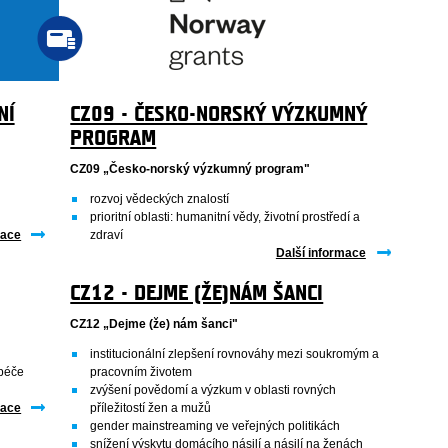
NÍ
CZ09 - ČESKO-NORSKÝ VÝZKUMNÝ
PROGRAM
CZ09 „Česko-norský výzkumný program"
rozvoj vědeckých znalostí
prioritní oblasti: humanitní vědy, životní prostředí a
mace
zdraví
Další informace
CZ12 - DEJME (ŽE)NÁM ŠANCI
CZ12 „Dejme (že) nám šanci"
institucionální zlepšení rovnováhy mezi soukromým a
 péče
pracovním životem
zvýšení povědomí a výzkum v oblasti rovných
mace
příležitostí žen a mužů
gender mainstreaming ve veřejných politikách
snížení výskytu domácího násilí a násilí na ženách