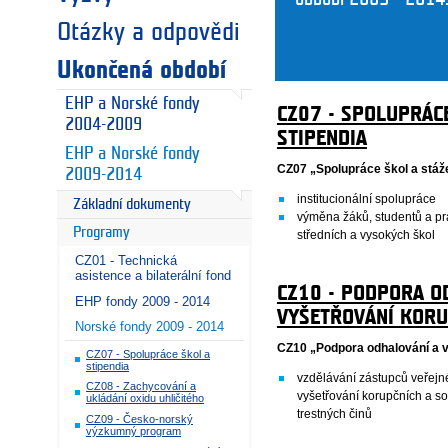
Otázky a odpovědi
Ukončená období
EHP a Norské fondy
CZ07 - SPOLUPRÁC
2004-2009
STIPENDIA
EHP a Norské fondy
CZ07 „Spolupráce škol a stáž
2009-2014
institucionální spolupráce
Základní dokumenty
výměna žáků, studentů a pr
Programy
středních a vysokých škol
CZ01 - Technická
asistence a bilaterální fond
CZ10 - PODPORA O
EHP fondy 2009 - 2014
VYŠETŘOVÁNÍ KORU
Norské fondy 2009 - 2014
CZ10 „Podpora odhalování a 
CZ07 - Spolupráce škol a
stipendia
vzdělávání zástupců veřejn
CZ08 - Zachycování a
vyšetřování korupčních a so
ukládání oxidu uhličitého
trestných činů
CZ09 - Česko-norský
výzkumný program