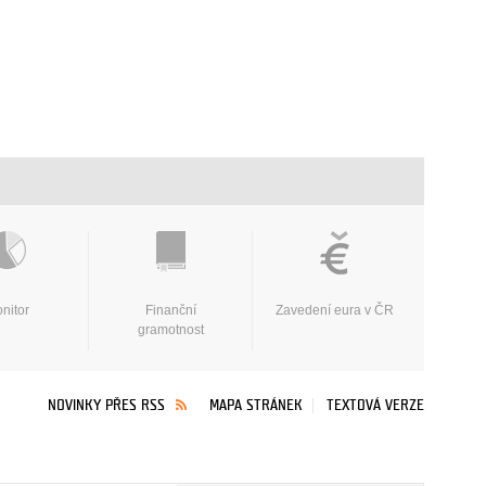
nitor
Finanční
Zavedení eura v ČR
gramotnost
NOVINKY PŘES RSS
MAPA STRÁNEK
TEXTOVÁ VERZE