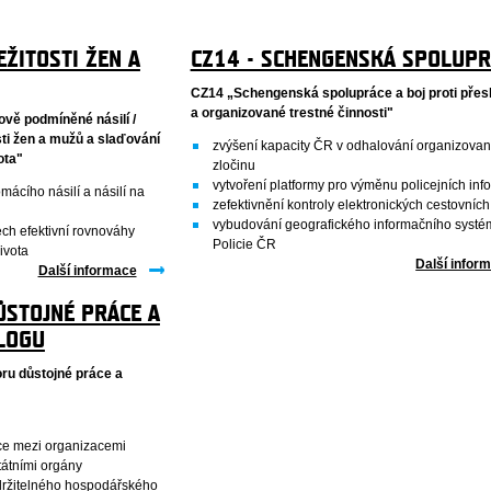
EŽITOSTI ŽEN A
CZ14 - SCHENGENSKÁ SPOLUPR
CZ14 „Schengenská spolupráce a boj proti přes
a organizované trestné činnosti"
ově podmíněné násilí /
sti žen a mužů a slaďování
zvýšení kapacity ČR v odhalování organizova
ota"
zločinu
vytvoření platformy pro výměnu policejních inf
mácího násilí a násilí na
zefektivnění kontroly elektronických cestovníc
vybudování geografického informačního systé
ch efektivní rovnováhy
Policie ČR
ivota
Další infor
Další informace
ŮSTOJNÉ PRÁCE A
ALOGU
ru důstojné práce a
ráce mezi organizacemi
tátními orgány
držitelného hospodářského