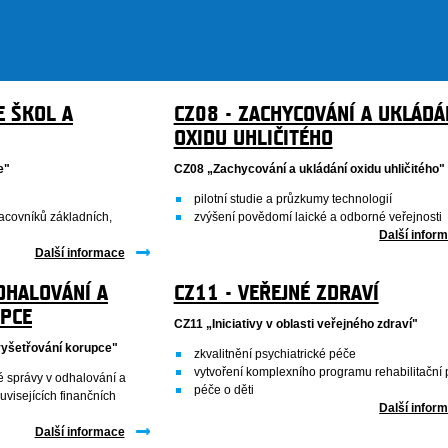
E ŠKOL A
CZ08 - ZACHYCOVÁNÍ A UKLÁDÁ
OXIDU UHLIČITÉHO
e"
CZ08 „Zachycování a ukládání oxidu uhličitého"
pilotní studie a průzkumy technologií
acovníků základních,
zvýšení povědomí laické a odborné veřejnosti
Další infor
Další informace
DHALOVÁNÍ A
CZ11 - VEŘEJNÉ ZDRAVÍ
PCE
CZ11 „Iniciativy v oblasti veřejného zdraví"
vyšetřování korupce"
zkvalitnění psychiatrické péče
vytvoření komplexního programu rehabilitační
é správy v odhalování a
péče o děti
uvisejících finančních
Další infor
Další informace