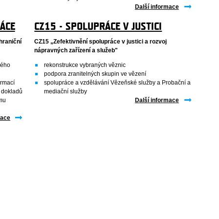
Další informace
ÁCE
CZ15 - SPOLUPRÁCE V JUSTICI
hraniční
CZ15 „Zefektivnění spolupráce v justici a rozvoj
nápravných zařízení a služeb"
ného
rekonstrukce vybraných věznic
podpora zranitelných skupin ve vězení
ormací
spolupráce a vzdělávání Vězeňské služby a Probační a
h dokladů
mediační služby
mu
Další informace
mace