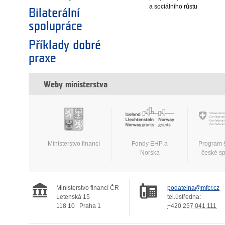
a sociálního růstu
Bilaterální
spolupráce
Příklady dobré
praxe
Weby ministerstva
Ministerstvo financí
Fondy EHP a
Program 
Norska
české s
Ministerstvo financí ČR
podatelna@mfcr.cz
Letenská 15
tel.ústředna:
118 10
Praha 1
+420 257 041 111