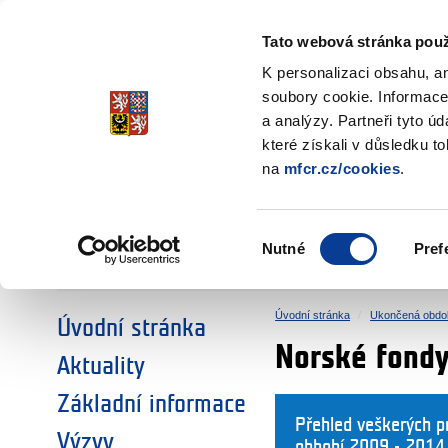
Ministerstvo financí
Česká republika
Tato webová stránka použ
Fondy EHP a No
K personalizaci obsahu, a
soubory cookie. Informace
a analýzy. Partneři tyto ú
►
ZVOLTE SI OBLAST:
které získali v důsledku t
na
mfcr.cz/cookies
.
VÝZKUM
VZDĚLÁVÁNÍ
Výběr
Nutné
Pref
SOCIÁLNÍ DIALOG
ŽIVOTNÍ PROSTŘEDÍ
souhlasu
Úvodní stránka
Ukončená obdo
Úvodní stránka
Norské fond
Aktuality
Základní informace
Přehled veškerých p
Výzvy
obbobí 2009 - 2014