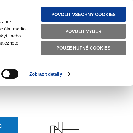
MAPA STRÁNEK
TEXTOVÁ VERZE
ČESKY
ENGLISH
POVOLIT VŠECHNY COOKIES
žíváme
ciální média
POVOLIT VÝBĚR
kytli nebo
naleznete
POUZE NUTNÉ COOKIES
ŘÁDNÁ SPRÁVA
OBČANSKÁ SPOLEČNOST
Zobrazit detaily
VNITŘNÍ VĚCI
BILATERÁLNÍ SPOLUPRÁCE
ů