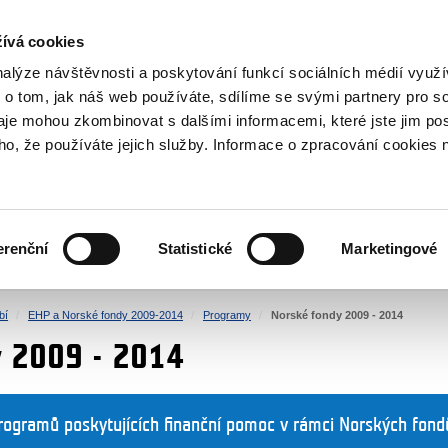
NOVINKY RSS
ívá cookies
rska
nalýze návštěvnosti a poskytování funkcí sociálních médií vyu
 o tom, jak náš web používáte, sdílíme se svými partnery pro so
daje mohou zkombinovat s dalšími informacemi, které jste jim pos
oho, že používáte jejich služby. Informace o zpracování cookies 
KULTURA
ZDRAVÍ
erenční
Statistické
Marketingové
LIDSKÁ PRÁVA
SPRAVEDLNOST
bí
EHP a Norské fondy 2009-2014
Programy
Norské fondy 2009 - 2014
y 2009 - 2014
rogramů poskytujících finanční pomoc v rámci Norských fond
.