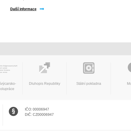
Další informace
švýcarsko-
Dluhopis Republiky
Státní pokladna
Mo
polupráce
IČO:
00006947
DIČ:
CZ00006947