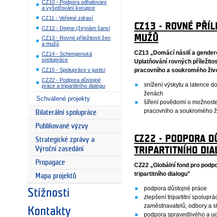
CZ10 - Podpora odhalování
a vyšetřování korupce
CZ11 - Veřejné zdraví
CZ13 - ROVNÉ PŘÍL
CZ12 - Dejme (že)nám šanci
MUŽŮ
CZ13 - Rovné příležitosti žen
a mužů
CZ13 „Domácí násilí a gender
CZ14 - Schengenská
spolupráce
Uplatňování rovných příležito
CZ15 - Spolupráce v justici
pracovního a soukromého živ
CZ22 - Podpora důstojné
snížení výskytu a latence do
práce a tripartitního dialogu
ženách
Schválené projekty
šíření povědomí o možnoste
pracovního a soukromého ž
Bilaterální spolupráce
Publikované výzvy
CZ22 - PODPORA D
Strategické zprávy a
TRIPARTITNÍHO DI
Výroční zasedání
Propagace
CZ22 „Globální fond pro podpo
tripartitního dialogu"
Mapa projektů
podpora důstojné práce
Stížnosti
zlepšení tripartitní spolup
zaměstnavatelů, odbory a s
Kontakty
podpora spravedlivého a u