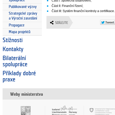
spolupráce
Část I: Společná ustanovení;
Část II: Finanční řízení;
Publikované výzvy
Část III: Systém finanční kontroly a certifikace.
Strategické zprávy
a Výroční zasedání
SDÍLEJTE
Propagace
Mapa projektů
Stížnosti
Kontakty
Bilaterální
spolupráce
Příklady dobré
praxe
Weby ministerstva