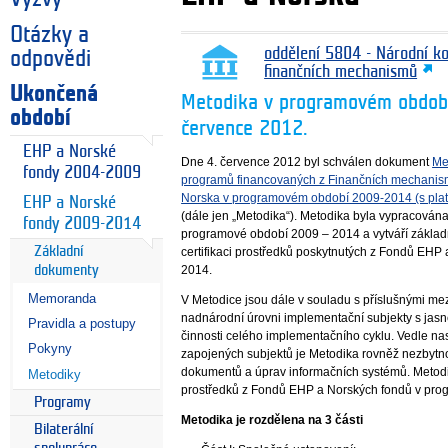
Otázky a
oddělení 5804 - Národní k
odpovědi
finančních mechanismů
Ukončená
Metodika v programovém období
období
července 2012.
EHP a Norské
Dne 4. července 2012 byl schválen dokument
Met
fondy 2004-2009
programů financovaných z Finančních mechanis
Norska v programovém období 2009-2014 (s platn
EHP a Norské
(dále jen „Metodika“). Metodika byla vypracována 
fondy 2009-2014
programové období 2009 – 2014 a vytváří základní
Základní
certifikaci prostředků poskytnutých z Fondů EH
2014.
dokumenty
Memoranda
V Metodice jsou dále v souladu s příslušnými m
nadnárodní úrovni implementační subjekty s jas
Pravidla a postupy
činnosti celého implementačního cyklu. Vedle na
Pokyny
zapojených subjektů je Metodika rovněž nezbytn
dokumentů a úprav informačních systémů. Metodika
Metodiky
prostředků z Fondů EHP a Norských fondů v pr
Programy
Metodika je rozdělena na 3 části
Bilaterální