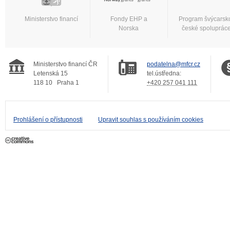
Ministerstvo financí
Fondy EHP a
Program švýcarsk
Norska
české spoluprác
Ministerstvo financí ČR
podatelna@mfcr.cz
Letenská 15
tel.ústředna:
118 10
Praha 1
+420 257 041 111
Prohlášení o přístupnosti
Upravit souhlas s používáním cookies