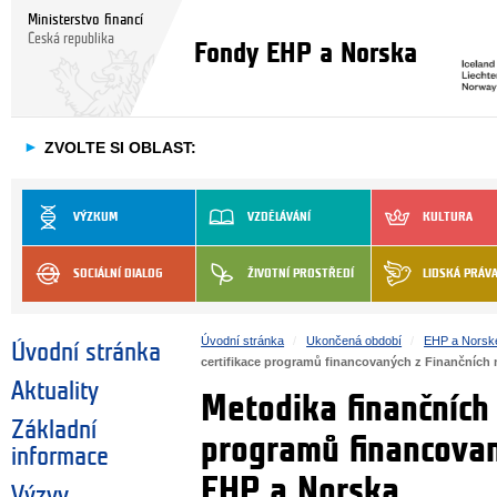
Ministerstvo financí
Česká republika
Fondy EHP a Norska
►
ZVOLTE SI OBLAST:
VÝZKUM
VZDĚLÁVÁNÍ
KULTURA
SOCIÁLNÍ DIALOG
ŽIVOTNÍ PROSTŘEDÍ
LIDSKÁ PRÁV
Úvodní stránka
Ukončená období
EHP a Norsk
Úvodní stránka
certifikace programů financovaných z Finančníc
Aktuality
Metodika finančních 
Základní
programů financova
informace
EHP a Norska
Výzvy