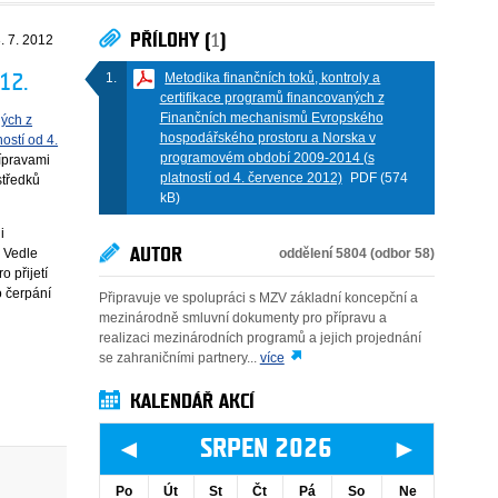
PŘÍLOHY (
1
)
. 7. 2012
Metodika finančních toků, kontroly a
12.
certifikace programů financovaných z
Finančních mechanismů Evropského
ných z
hospodářského prostoru a Norska v
stí od 4.
programovém období 2009-2014 (s
řípravami
platností od 4. července 2012)
PDF (574
středků
kB)
i
. Vedle
AUTOR
oddělení 5804 (odbor 58)
 přijetí
o čerpání
Připravuje ve spolupráci s MZV základní koncepční a
mezinárodně smluvní dokumenty pro přípravu a
realizaci mezinárodních programů a jejich projednání
se zahraničními partnery...
více
KALENDÁŘ AKCÍ
◄
►
SRPEN 2026
Po
Út
St
Čt
Pá
So
Ne