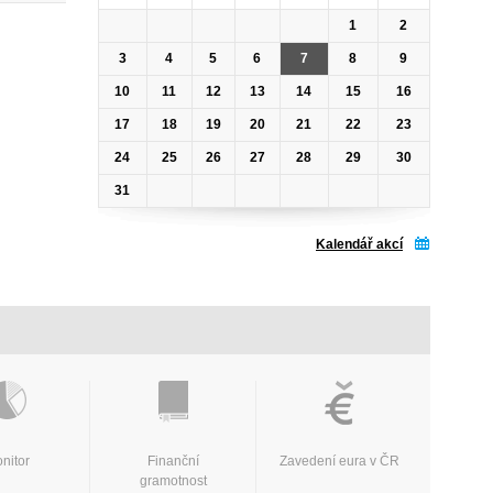
1
2
3
4
5
6
7
8
9
10
11
12
13
14
15
16
17
18
19
20
21
22
23
24
25
26
27
28
29
30
31
Kalendář akcí
nitor
Finanční
Zavedení eura v ČR
gramotnost