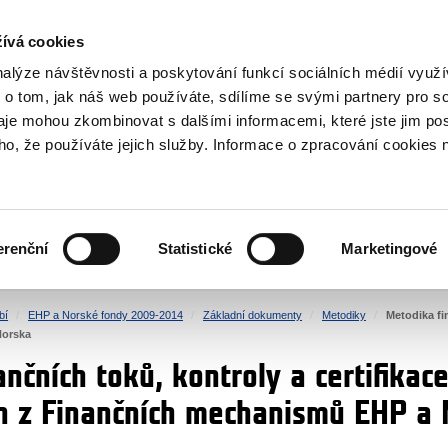
NOVINKY RSS
ívá cookies
rska
nalýze návštěvnosti a poskytování funkcí sociálních médií vyu
 o tom, jak náš web používáte, sdílíme se svými partnery pro so
daje mohou zkombinovat s dalšími informacemi, které jste jim pos
oho, že používáte jejich služby. Informace o zpracování cookies 
KULTURA
ZDRAVÍ
erenční
Statistické
Marketingové
LIDSKÁ PRÁVA
SPRAVEDLNOST
bí
EHP a Norské fondy 2009-2014
Základní dokumenty
Metodiky
Metodika fi
Norska
nčních toků, kontroly a certifika
h z Finančních mechanismů EHP a