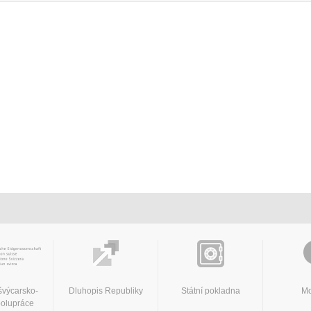
švýcarsko-
Dluhopis Republiky
Státní pokladna
Mo
polupráce