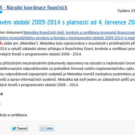
4 - Národní koordinace finančních
Vydáno
23
vém období 2009-2014 s platností od 4. července 20
válen dokument
Metodika finančních toků, kontroly a certifikace programů financova
ého hospodářského prostoru a Norska v programovém období 2009-2014 (s platno
(dále jen „Metodika“). Metodika byla vypracována v souvislosti s probíhajícími p
4 a vytváří základní rámec přístupu k finančnímu řízení, kontrole a certifikaci pro
rských fondů v programovém období 2009 - 2014.
 s příslušnými mezinárodními dokumenty stanoveny na národní a nadnárodní úrovn
 definovanými odpovědnostmi za jednotlivé činnosti celého implementačního cyklu
pisu odpovědností zapojených subjektů je Metodika rovněž nezbytnou podmínkou pro
ů a úprav informačních systémů. Metodika tak tvoří jeden ze základních pilířů pr
kých fondů v programovém období 2009 – 2014.
ti
;
roly a certifikace.