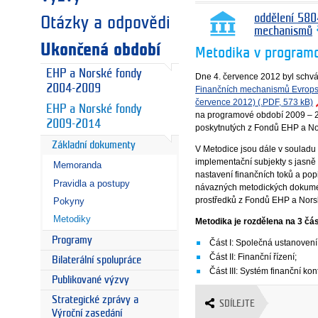
oddělení 580
Otázky a odpovědi
mechanismů
Ukončená období
Metodika v programo
EHP a Norské fondy
Dne 4. července 2012 byl sch
2004-2009
Finančních mechanismů Evropsk
července 2012) (.PDF, 573 kB)
EHP a Norské fondy
na programové období 2009 – 201
2009-2014
poskytnutých z Fondů EHP a No
Základní dokumenty
V Metodice jsou dále v souladu
implementační subjekty s jasně
Memoranda
nastavení finančních toků a po
Pravidla a postupy
návazných metodických dokument
prostředků z Fondů EHP a Nors
Pokyny
Metodiky
Metodika je rozdělena na 3 čás
Programy
Část I: Společná ustanovení
Část II: Finanční řízení;
Bilaterální spolupráce
Část III: Systém finanční kont
Publikované výzvy
Strategické zprávy a
SDÍLEJTE
Výroční zasedání