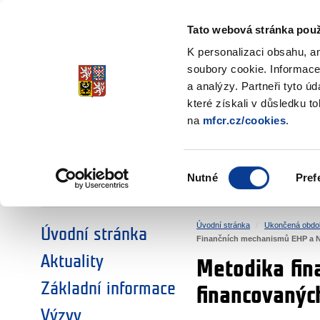
Ministerstvo financí
Česká republika
Tato webová stránka použ
Fondy EHP a No
K personalizaci obsahu, a
soubory cookie. Informace
a analýzy. Partneři tyto ú
►
ZVOLTE SI OBLAST:
které získali v důsledku t
na
mfcr.cz/cookies
.
VÝZKUM
VZDĚLÁVÁNÍ
Výběr
Nutné
Pref
SOCIÁLNÍ DIALOG
ŽIVOTNÍ PROSTŘEDÍ
souhlasu
Úvodní stránka
Ukončená obdo
Úvodní stránka
Finančních mechanismů EHP a 
Aktuality
Metodika fina
Základní informace
financovanýc
Výzvy