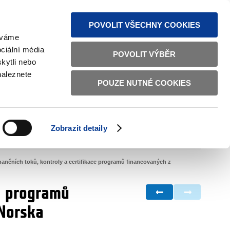
MAPA STRÁNEK
TEXTOVÁ VERZE
ČESKY
ENGLISH
POVOLIT VŠECHNY COOKIES
žíváme
ciální média
POVOLIT VÝBĚR
kytli nebo
naleznete
POUZE NUTNÉ COOKIES
ŘÁDNÁ SPRÁVA
OBČANSKÁ SPOLEČNOST
Zobrazit detaily
VNITŘNÍ VĚCI
BILATERÁLNÍ SPOLUPRÁCE
nančních toků, kontroly a certifikace programů financovaných z
ce programů
 Norska