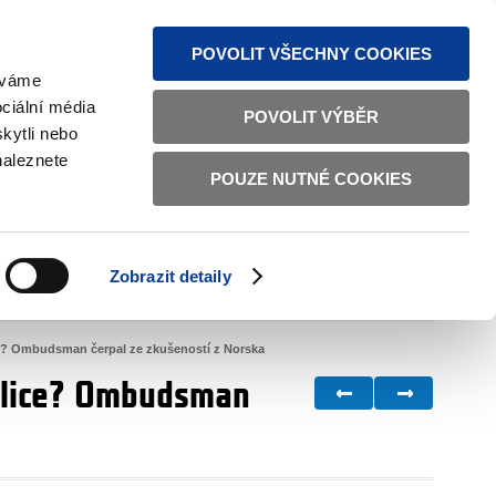
MAPA STRÁNEK
TEXTOVÁ VERZE
ČESKY
ENGLISH
POVOLIT VŠECHNY COOKIES
žíváme
ciální média
POVOLIT VÝBĚR
kytli nebo
naleznete
POUZE NUTNÉ COOKIES
ŘÁDNÁ SPRÁVA
OBČANSKÁ SPOLEČNOST
Zobrazit detaily
VNITŘNÍ VĚCI
BILATERÁLNÍ SPOLUPRÁCE
ice? Ombudsman čerpal ze zkušeností z Norska
ublice? Ombudsman