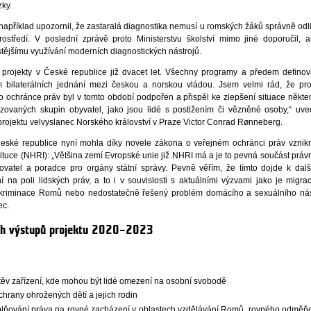
zky.
příklad upozornil, že zastaralá diagnostika nemusí u romských žáků správně odli
ostředí. V poslední zprávě proto Ministerstvu školství mimo jiné doporučil, 
stějšímu využívání moderních diagnostických nástrojů.
 projekty v České republice již dvacet let. Všechny programy a předem defino
m bilaterálních jednání mezi českou a norskou vládou. Jsem velmi rád, že pro
ého ochránce práv byl v tomto období podpořen a přispěl ke zlepšení situace někte
zovaných skupin obyvatel, jako jsou lidé s postižením či vězněné osoby,“ uve
 projektu velvyslanec Norského království v Praze Victor Conrad Rønneberg.
 České republice nyní mohla díky novele zákona o veřejném ochránci práv vznik
tituce (NHRI): „Většina zemí Evropské unie již NHRI má a je to pevná součást práv
rovatel a poradce pro orgány státní správy. Pevně věřím, že tímto dojde k dal
 na poli lidských práv, a to i v souvislosti s aktuálními výzvami jako je migra
diskriminace Romů nebo nedostatečně řešený problém domácího a sexuálního nási
ec.
ních výstupů projektu 2020–2023
těv zařízení, kde mohou být lidé omezení na osobní svobodě
chrany ohrožených dětí a jejich rodin
plňování práva na rovné zacházení v oblastech vzdělávání Romů, rovného odměň