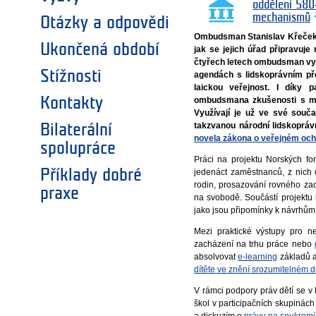
oddělení 580
mechanismů
Otázky a odpovědi
Ombudsman Stanislav Křeček 
Ukončená období
jak se jejich úřad připravuje
čtyřech letech ombudsman vyu
Stížnosti
agendách s lidskoprávním př
laickou veřejnost. I díky 
Kontakty
ombudsmana zkušenosti s me
Využívají je už ve své souč
takzvanou národní lidskoprávní
Bilaterální
novela zákona o veřejném och
spolupráce
Práci na projektu Norských 
Příklady dobré
jedenáct zaměstnanců, z nich o
rodin, prosazování rovného za
praxe
na svobodě. Součástí projektu 
jako jsou připomínky k návrhům
Mezi praktické výstupy pro nej
zacházení na trhu práce nebo
absolvovat
e-learning
základů a
dítěte ve znění srozumitelném 
V rámci podpory práv dětí se
škol v participačních skupinác
a diskuzím o
právu na soukromí