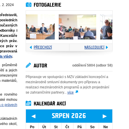
FOTOGALERIE
. 2. 2024
edstavili,
 posledních
 současných
dborníky i
Kanceláře
kých práv.
nce práv v
PŘEDCHOZÍ
NÁSLEDUJÍCÍ
ipravovaná
da vlády
.
o průměrně
AUTOR
oddělení 5804 (odbor 58)
tí a jejich
i omezenými
Připravuje ve spolupráci s MZV základní koncepční a
 materiálů,
mezinárodně smluvní dokumenty pro přípravu a
realizaci mezinárodních programů a jejich projednání
se zahraničními partnery...
více
se rovného
 také mohou
KALENDÁŘ AKCÍ
 o právech
◄
►
SRPEN 2026
 základních
vého okolí,
Po
Út
St
Čt
Pá
So
Ne