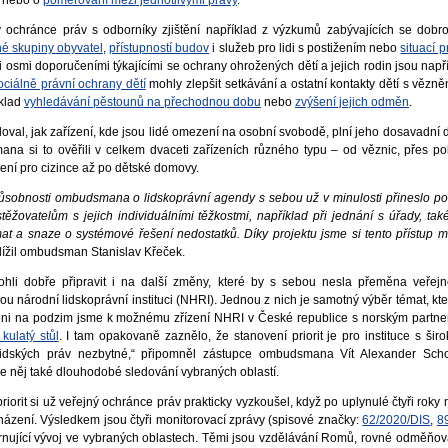
 ochránce práv s odborníky zjištění například z výzkumů zabývajících se dobro
lné skupiny obyvatel
,
přístupností budov
i služeb pro lidi s postižením nebo
situací 
i osmi doporučeními týkajícími se ochrany ohrožených dětí a jejich rodin jsou napří
ciálně právní ochrany dětí
mohly zlepšit setkávání a ostatní kontakty dětí s vězně
íklad
vyhledávání pěstounů na přechodnou dobu
nebo
zvýšení jejich odměn
.
oval, jak zařízení, kde jsou lidé omezení na osobní svobodě, plní jeho dosavadní 
a si to ověřili v celkem dvaceti zařízeních různého typu – od věznic, přes poli
ení pro cizince až po dětské domovy.
ůsobnosti ombudsmana o lidskoprávní agendy s sebou už v minulosti přineslo p
ěžovatelům s jejich individuálními těžkostmi, například při jednání s úřady, tak
t a snaze o systémové řešení nedostatků. Díky projektu jsme si tento přístup m
blížil ombudsman Stanislav Křeček.
hli dobře připravit i na další změny, které by s sebou nesla přeměna veřej
u národní lidskoprávní instituci (NHRI). Jednou z nich je samotný výběr témat, kt
ni na podzim jsme k možnému zřízení NHRI v České republice s norským partn
kulatý stůl
. I tam opakovaně zaznělo, že stanovení priorit je pro instituce s šir
dských práv nezbytné,“ připomněl zástupce ombudsmana Vít Alexander Sch
e něj také dlouhodobé sledování vybraných oblastí.
iorit si už veřejný ochránce práv prakticky vyzkoušel, když po uplynulé čtyři roky
ázení. Výsledkem jsou čtyři monitorovací zprávy (spisové značky:
62/2020/DIS
,
8
hrnující vývoj ve vybraných oblastech. Těmi jsou vzdělávání Romů, rovné odměňo