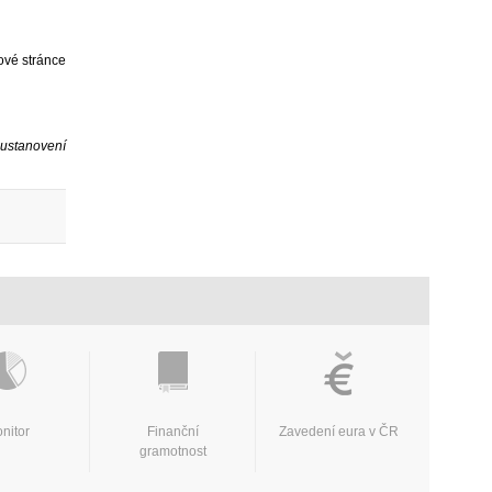
bové stránce
ustanovení
nitor
Finanční
Zavedení eura v ČR
gramotnost