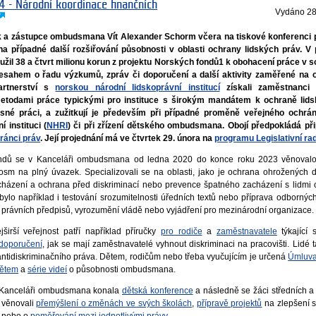
4 - Národní koordinace finančních
Vydáno
28
a zástupce ombudsmana Vít Alexander Schorm včera na tiskové konferenci př
 na případné další rozšiřování působnosti v oblasti ochrany lidských práv. V
žil 38 a čtvrt milionu korun z projektu Norských fondů1 k obohacení práce v
esahem o řadu výzkumů, zpráv či doporučení a další aktivity zaměřené na o
partnerství s
norskou národní lidskoprávní institucí
získali zaměstnanci 
todami práce typickými pro instituce s širokým mandátem k ochraně lids
asné práci, a zužitkují je především při případné proměně veřejného ochrá
 instituci (
NHRI
) či při zřízení dětského ombudsmana. Obojí předpokládá př
ránci práv
. Její projednání má ve čtvrtek 29. února na
programu Legislativní ra
fondů se v Kanceláři ombudsmana od ledna 2020 do konce roku 2023 věnoval
sm na plný úvazek. Specializovali se na oblasti, jako je ochrana ohrožených dě
cházení a ochrana před diskriminací nebo prevence špatného zacházení s lidm
bylo například i testování srozumitelnosti úředních textů nebo příprava odborných
 právních předpisů, vyrozumění vládě nebo vyjádření pro mezinárodní organizace.
širší veřejnost patří například příručky
pro rodiče
a
zaměstnavatele
týkající 
doporučení
, jak se mají zaměstnavatelé vyhnout diskriminaci na pracovišti. Lidé
ntidiskriminačního práva. Dětem, rodičům nebo třeba vyučujícím je určená
Úmluva
dětem
a
série videí
o působnosti ombudsmana.
 v Kanceláři ombudsmana konala
dětská konference
a následně se žáci středních a
h věnovali
přemýšlení o změnách ve svých školách
,
přípravě projektů
na zlepšení s
nebo o
poměřování mezi jednotlivými právy
.