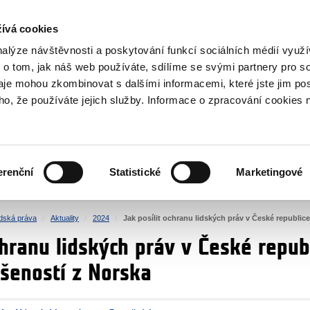
NOVINKY RSS
ívá cookies
rska
nalýze návštěvnosti a poskytování funkcí sociálních médií vyu
 o tom, jak náš web používáte, sdílíme se svými partnery pro so
daje mohou zkombinovat s dalšími informacemi, které jste jim pos
oho, že používáte jejich služby. Informace o zpracování cookies 
KULTURA
ZDRAVÍ
erenční
Statistické
Marketingové
LIDSKÁ PRÁVA
SPRAVEDLNOST
idská práva
Aktuality
2024
Jak posílit ochranu lidských práv v České republ
ochranu lidských práv v České rep
ušeností z Norska