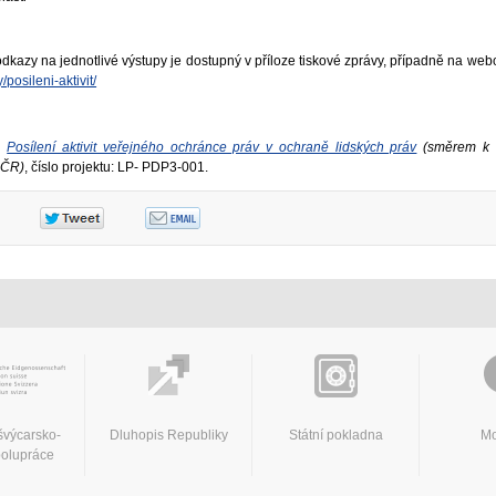
 odkazy na jednotlivé výstupy je dostupný v příloze tiskové zprávy, případně na we
posileni-aktivit/
tu
Posílení aktivit veřejného ochránce práv v ochraně lidských práv
(směrem k 
v ČR)
, číslo projektu: LP‑ PDP3-001.
švýcarsko-
Dluhopis Republiky
Státní pokladna
Mo
polupráce