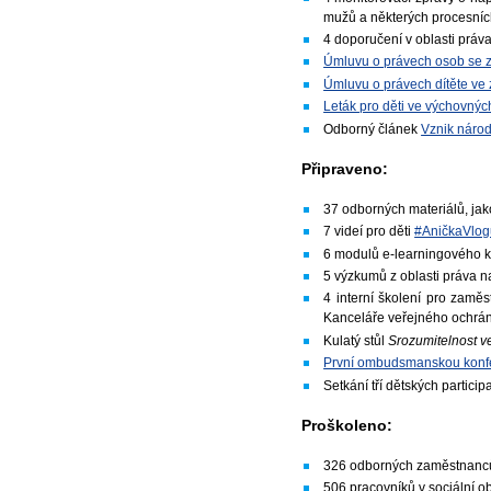
mužů a některých procesníc
4 doporučení v oblasti práv
Úmluvu o právech osob se z
Úmluvu o právech dítěte ve
Leták pro děti ve výchovný
Odborný článek
Vznik národ
Připraveno:
37 odborných materiálů, jak
7 videí pro děti
#AničkaVlog
6 modulů e-learningového 
5 výzkumů z oblasti práva n
4 interní školení pro zamě
Kanceláře veřejného ochrá
Kulatý stůl
Srozumitelnost ve
První ombudsmanskou konfer
Setkání tří dětských partici
Proškoleno:
326 odborných zaměstnanců 
506 pracovníků v sociální ob