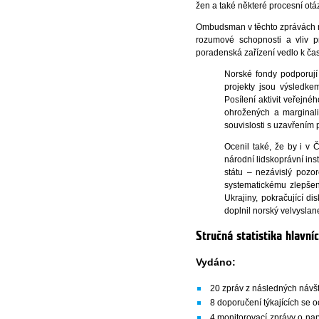
žen a také některé procesní otá
Ombudsman v těchto zprávách na
rozumové schopnosti a vliv pr
poradenská zařízení vedlo k ča
Norské fondy podporují
projekty jsou výsledke
Posílení aktivit veřejn
ohrožených a marginali
souvislosti s uzavřením
Ocenil také, že by i v
národní lidskoprávní ins
státu – nezávislý pozo
systematickému zlepšení
Ukrajiny, pokračující 
doplnil norský velvyslan
Stručná statistika hlav
Vydáno:
20 zpráv z následných návš
8 doporučení týkajících se o
4 monitorovací zprávy o na