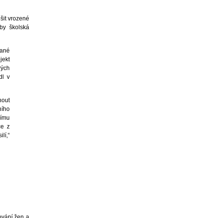
šit vrozené
aby školská
vané
jekt
rých
dl v
nout
ního
šímu
ce z
lí,“
ování žen a