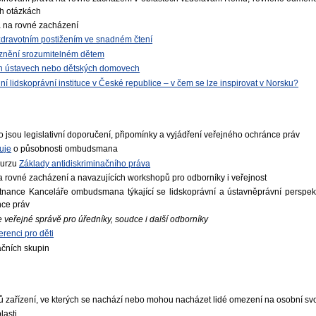
h otázkách
a na rovné zacházení
dravotním postižením ve snadném čtení
 znění srozumitelném dětem
ch ústavech nebo dětských domovech
ní lidskoprávní instituce v České republice – v čem se lze inspirovat v Norsku?
o jsou legislativní doporučení, připomínky a vyjádření veřejného ochránce práv
uje
o působnosti ombudsmana
kurzu
Základy antidiskriminačního práva
a rovné zacházení a navazujících workshopů pro odborníky i veřejnost
stnance Kanceláře ombudsmana týkající se lidskoprávní a ústavněprávní perspekt
nce práv
 veřejné správě pro úředníky, soudce i další odborníky
enci pro děti
pačních skupin
zařízení, ve kterých se nachází nebo mohou nacházet lidé omezení na osobní s
lasti