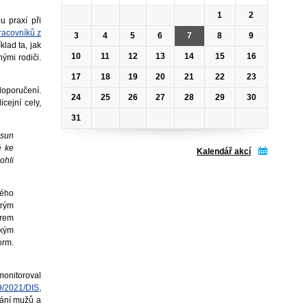
1
2
u praxí při
pracovníků z
3
4
5
6
7
8
9
klad ta, jak
10
11
12
13
14
15
16
nými rodiči.
17
18
19
20
21
22
23
doporučení.
24
25
26
27
28
29
30
cejní cely,
31
osun
é ke
Kalendář akcí
ohli
ného
erým
erem
okým
orm.
 monitoroval
9/2021/DIS
,
vání mužů a