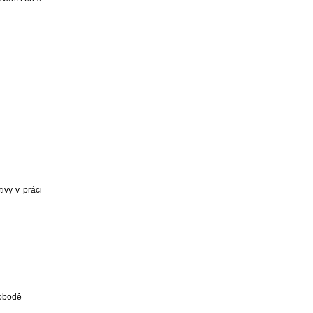
ivy v práci
vobodě