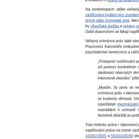
Na workshopech sdílel veřejný
zajišťování bydlení pro zranite
jiných státu Evropské unie
. Mez
by
vězeňská služba
a
orgány so
Další doporučení se týkají např
Veřejný ochránce práv také sled
Pracovníci Kanceláře ombudsman
psychiatrické nemocnice a zaříz
„
Postupné rozšiřování p
od pomoci konkrétním st
sledování obecných téma
intenzivně zkoušet,
“ při
„Myslím, že jsme se mo
ochránce práv v takzvano
se budeme věnovat. Vlo
uspořádali
mezinárodní 
mandátem k ochraně li
Neméně důležité je podl
Tuto metodu práce i stanovení pr
naplňování práva na rovné zach
16/2023/DIS
a
55/2023/DIS
) s