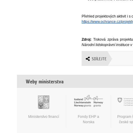
Přehled projektových aktivit i s
https://www.ochrance.cz/projekty/
Zdroj:
Tisková zpráva projek
Národní lidskoprávní instituce 
SDÍLEJTE
Weby ministerstva
Ministerstvo financí
Fondy EHP a
Program 
Norska
české s