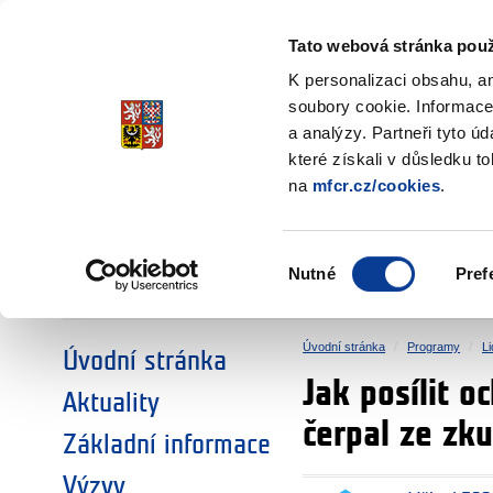
Ministerstvo financí
Česká republika
Tato webová stránka použ
Fondy EHP a No
K personalizaci obsahu, a
soubory cookie. Informace
a analýzy. Partneři tyto ú
►
ZVOLTE SI OBLAST:
které získali v důsledku t
na
mfcr.cz/cookies
.
VÝZKUM
VZDĚLÁVÁNÍ
Výběr
Nutné
Pref
SOCIÁLNÍ DIALOG
ŽIVOTNÍ PROSTŘEDÍ
souhlasu
Úvodní stránka
Programy
L
Úvodní stránka
Jak posílit 
Aktuality
čerpal ze zk
Základní informace
Výzvy