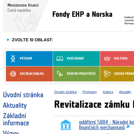
Ministerstvo financí
Česká republika
Fondy EHP a Norska
►
ZVOLTE SI OBLAST:
VÝZKUM
VZDĚLÁVÁNÍ
KULTURA
SOCIÁLNÍ DIALOG
ŽIVOTNÍ PROSTŘEDÍ
LIDSKÁ PRÁV
Úvodní stránka
Programy
Kultura
Aktuality
Úvodní stránka
Revitalizace zámku 
Aktuality
Základní
informace
oddělení 5804 - Národní k
finančních mechanismů
Výzvy