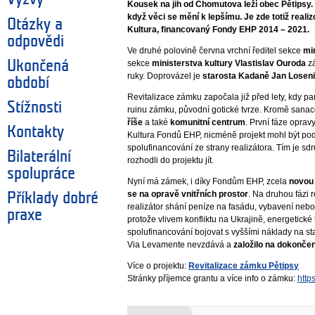
Kousek na jih od Chomutova leží obec Pětipsy. 
když věci se mění k lepšímu. Je zde totiž reali
Otázky a
Kultura, financovaný Fondy EHP 2014 – 2021.
odpovědi
Ve druhé polovině června vrchní ředitel sekce
mi
Ukončená
sekce
ministerstva kultury Vlastislav Ouroda
z
ruky. Doprovázel je
starosta Kadaně Jan Losen
období
Revitalizace zámku započala již před lety, kdy p
Stížnosti
ruinu zámku, původní gotické tvrze. Kromě sanac
říše
a také
komunitní centrum
. První fáze opra
Kontakty
Kultura Fondů EHP, nicméně projekt mohl být p
spolufinancování ze strany realizátora. Tím je sd
Bilaterální
rozhodli do projektu jít.
spolupráce
Nyní má zámek, i díky Fondům EHP, zcela
novou
se na opravě vnitřních prostor
. Na druhou fázi r
Příklady dobré
realizátor shání peníze na fasádu, vybavení nebo
praxe
protože vlivem konfliktu na Ukrajině, energetické 
spolufinancování bojovat s vyššími náklady na s
Via Levamente nevzdává a
založilo na dokonče
Více o projektu:
Revitalizace zámku Pětipsy
Stránky příjemce grantu a více info o zámku:
http