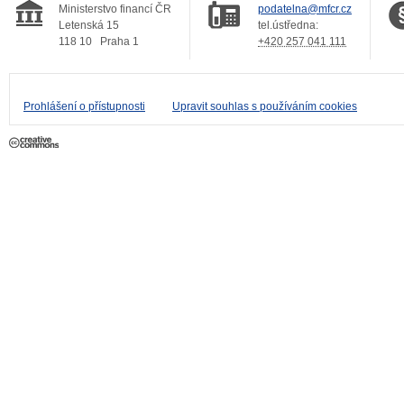
Ministerstvo financí ČR
podatelna@mfcr.cz
Letenská 15
tel.ústředna:
118 10
Praha 1
+420 257 041 111
Prohlášení o přístupnosti
Upravit souhlas s používáním cookies