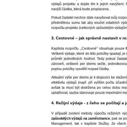
výdajů projektu a dojde tím k jejich navýšení.
navýší částka, která bude proplacena.
Pokud žadatel nechce dále navyšovat svůj rozpoče
předmětnou sumu tak aby součet ostatních výd
rozpočtu projektu (celkových způsobilým výdajům
3. Cestovné – jak správně nastavit v r
Kapitola rozpočtu ,,Cestovné‘‘ obsahuje pouze f
Veškeré výdaje, které do této položky spadají, je
průměr jednotlivých hodnot. Tedy pokud žadat
zároveň, veškeré per diems sečte, jednotkovo
popisu položky vysvětlí rozpad částky.
Aktuální výše per diems je k dispozici ke stažen
efektivitu výdajů (např. při vyšším počtu účastn
avšak ta musí být dodržena po celou dobu real
uplatňovat, sazba stanovuje pouze maximální m
4. Režijní výdaje - z čeho se počítají a
V případě zvolení metody výpočtu režijních v
způsobilých výdajů na zaměstnance
, pak se p
Management, tak v kapitole Služby. Ze všec