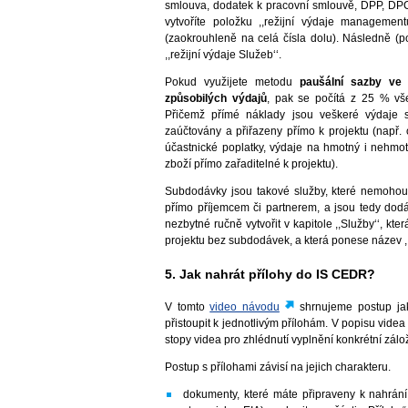
smlouva, dodatek k pracovní smlouvě, DPP, DP
vytvoříte položku ,,režijní výdaje manageme
(zaokrouhleně na celá čísla dolu). Následně (p
,,režijní výdaje Služeb‘‘.
Pokud využijete metodu
paušální sazby ve
způsobilých výdajů
, pak se počítá z 25 % vš
Přičemž přímé náklady jsou veškeré výdaje 
zaúčtovány a přiřazeny přímo k projektu (např.
účastnické poplatky, výdaje na hmotný i nehmot
zboží přímo zařaditelné k projektu).
Subdodávky jsou takové služby, které nemohou
přímo příjemcem či partnerem, a jsou tedy dod
nezbytné ručně vytvořit v kapitole ,,Služby‘‘, 
projektu bez subdodávek, a která ponese název ,,r
5. Jak nahrát přílohy do IS CEDR?
V tomto
video návodu
shrnujeme postup ja
přistoupit k jednotlivým přílohám. V popisu videa
stopy videa pro zhlédnutí vyplnění konkrétní zálo
Postup s přílohami závisí na jejich charakteru.
dokumenty, které máte připraveny k nahrání 