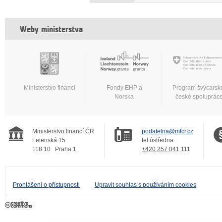
Weby ministerstva
Ministerstvo financí
Fondy EHP a
Program švýcarsk
Norska
české spoluprác
Ministerstvo financí ČR
podatelna@mfcr.cz
Letenská 15
tel.ústředna:
118 10
Praha 1
+420 257 041 111
Prohlášení o přístupnosti
Upravit souhlas s používáním cookies