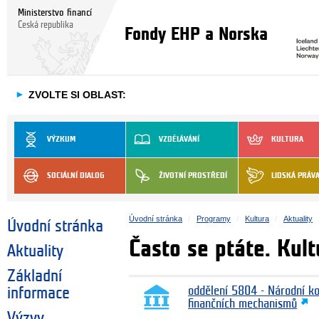
Ministerstvo financí
Česká republika
Fondy EHP a Norska
►
ZVOLTE SI OBLAST:
VÝZKUM
VZDĚLÁVÁNÍ
KULTURA
SOCIÁLNÍ DIALOG
ŽIVOTNÍ PROSTŘEDÍ
LIDSKÁ PRÁV
Úvodní stránka
Programy
Kultura
Aktuality
Úvodní stránka
Často se ptáte. Kultu
Aktuality
Základní
informace
oddělení 5804 - Národní k
finančních mechanismů
Výzvy