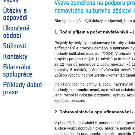
Výzva zaměřená na podporu proj
Otázky a
nemovitého kulturního dědictví 
odpovědi
Shrnujeme nejčastější dotazy a odpovědi, které 
Ukončená
1. Roční příjem a počet návštěvníků – j
období
Projekty by měly být naplánovány tak, aby v době 
Stížnosti
zpřístupnění a provozu památky a indikátory by
hodnoty indikátorů max. do 4/2024). V případě,
Kontakty
projektu po dobu celých 12 měsíců (a to např. 
za 12 měsíců poměrově z počtu návštěvníků za
Bilaterální
památky 6 měsíců, počet návštěvníků měsíčně
spolupráce
Způsob výpočtu hodnot uveďte v komentáři danéh
Příklady dobré
Indikátory ročního příjmu a počtu návštěvníků
hodnoty jsou
monitorovací
, na rozdíl od ostatní
praxe
jeho rozpočet (výstupy programu, výstupy aktivit
které jsou závazné.
2. Dobrovolnictví a spolufinancování -
V případě, že je žadatel či partner nestátní (ne
a chce využít dobrovolnickou práci na pokrytí 
musí zanést do podrobného rozpočtu projektu. D