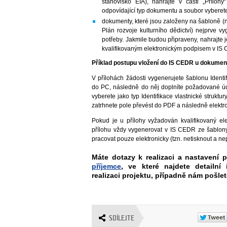
stanovisko EIA), nahrajte v části „Příloh
odpovídající typ dokumentu a soubor vyberete
dokumenty, které jsou založeny na šabloně (n
Plán rozvoje kulturního dědictví) nejprve v
potřeby. Jakmile budou připraveny, nahrajte
kvalifikovaným elektronickým podpisem v IS
Příklad postupu vložení do IS CEDR u dokumentu
V přílohách žádosti vygenerujete šablonu Identifi
do PC, následně do něj doplníte požadované úda
vyberete jako typ Identifikace vlastnické struktu
zatrhnete pole převést do PDF a následně elektr
Pokud je u přílohy vyžadován kvalifikovaný el
přílohu vždy vygenerovat v IS CEDR ze šablony 
pracovat pouze elektronicky (tzn. netisknout a ne
Máte dotazy k realizaci a nastavení 
příjemce
, ve které najdete detailn
realizaci projektu, případně nám pošle
SDÍLEJTE