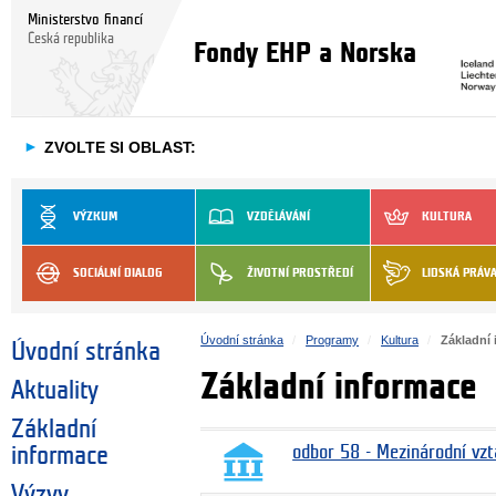
Ministerstvo financí
Česká republika
Fondy EHP a Norska
►
ZVOLTE SI OBLAST:
VÝZKUM
VZDĚLÁVÁNÍ
KULTURA
SOCIÁLNÍ DIALOG
ŽIVOTNÍ PROSTŘEDÍ
LIDSKÁ PRÁV
Úvodní stránka
Programy
Kultura
Základní
Úvodní stránka
Základní informace
Aktuality
Základní
informace
odbor 58 - Mezinárodní vzt
Výzvy