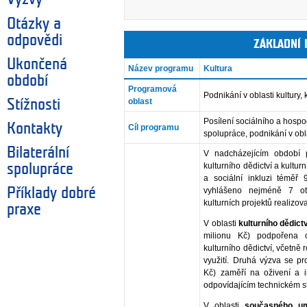
Otázky a
odpovědi
ZÁKLADNÍ
Ukončená
Název programu
Kultura
období
Programová
Podnikání v oblasti kultury, 
oblast
Stížnosti
Posílení sociálního a hospo
Kontakty
Cíl programu
spolupráce, podnikání v obla
Bilaterální
V nadcházejícím období p
kulturního dědictví a kulturn
spolupráce
a sociální inkluzi téměř
Příklady dobré
vyhlášeno nejméně 7 ot
kulturních projektů realizo
praxe
V oblasti
kulturního dědictv
milionu Kč) podpořena
kulturního dědictví, včetně 
využití. Druhá výzva se pr
Kč) zaměří na oživení a ino
odpovídajícím technickém s
V oblasti
současného u