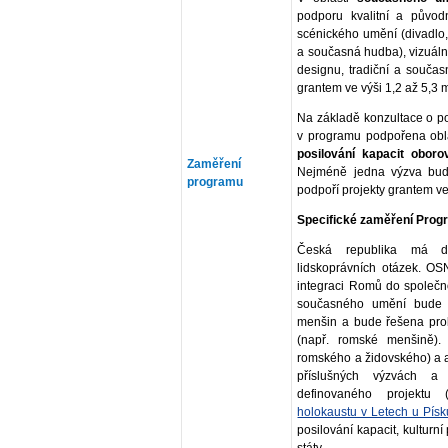
podporu kvalitní a původ
scénického umění (divadlo,
a současná hudba), vizuáln
designu, tradiční a současn
grantem ve výši 1,2 až 5,3 m
Na základě konzultace o po
v programu podpořena ob
posilování kapacit oboro
Zaměření
Nejméně jedna výzva bud
programu
podpoří projekty grantem ve
Specifické zaměření Pro
Česká republika má d
lidskoprávních otázek. OS
integraci Romů do společno
současného umění bude k
menšin a bude řešena prob
(např. romské menšině). 
romského a židovského) a a
příslušných výzvách a
definovaného projektu 
holokaustu v Letech u Písk
posilování kapacit, kulturn
státy.