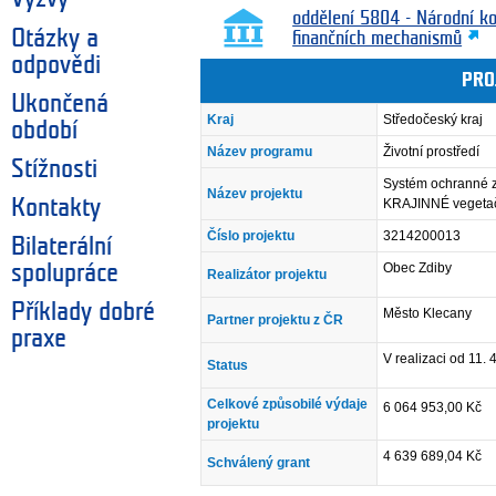
oddělení 5804 - Národní k
Otázky a
finančních mechanismů
odpovědi
PRO
Ukončená
Kraj
Středočeský kraj
období
Název programu
Životní prostředí
Stížnosti
Systém ochranné ze
Název projektu
Kontakty
KRAJINNÉ vegetač
Číslo projektu
3214200013
Bilaterální
Obec Zdiby
spolupráce
Realizátor projektu
Příklady dobré
Město Klecany
Partner projektu z ČR
praxe
V realizaci od 11. 
Status
Celkové způsobilé výdaje
6 064 953,00 Kč
projektu
4 639 689,04 Kč
Schválený grant