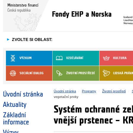
Ministerstvo financí
Česká republika
Fondy EHP a Norska
►
ZVOLTE SI OBLAST:
VÝZKUM
VZDĚLÁVÁNÍ
KULTURA
SOCIÁLNÍ DIALOG
ŽIVOTNÍ PROSTŘEDÍ
LIDSKÁ PRÁV
Úvodní stránka
Programy
Životní prostředí
Úvodní stránka
vegetační prvky
Aktuality
Systém ochranné zel
Základní
vnější prstenec – K
informace
Výzvy