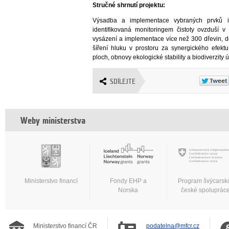
Stručné shrnutí projektu:
Výsadba a implementace vybraných prvků i
identifikovaná monitoringem čistoty ovzduší v
vysázení a implementace více než 300 dřevin, d
šíření hluku v prostoru za synergického efekt
ploch, obnovy ekologické stability a biodiverzity 
SDÍLEJTE
Weby ministerstva
Ministerstvo financí
Fondy EHP a
Program švýcarsk
Norska
české spoluprác
Ministerstvo financí ČR
podatelna@mfcr.cz