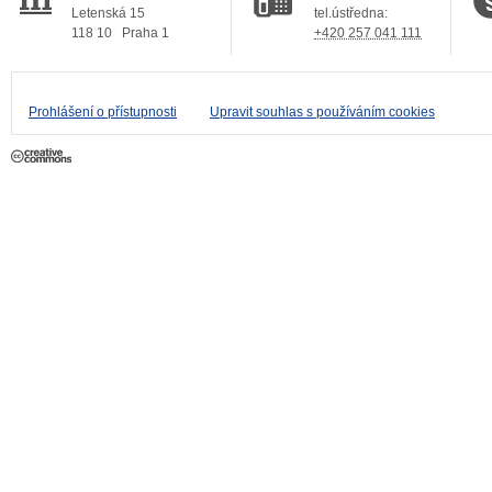
Letenská 15
tel.ústředna:
118 10
Praha 1
+420 257 041 111
Prohlášení o přístupnosti
Upravit souhlas s používáním cookies