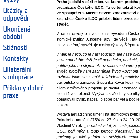
Praha je další v sérii měst, ve kterém probíh
organizace Českého ILCO. Ta se tentokrát kon
Otázky a
Ve spolupráci s Ministerstvem zdravotnictví 
odpovědi
z.s., chce České ILCO přiblížit lidem život s
stydět.
Ukončená
V rámci osvěty o životě lidí s vývodem České 
období
stomické pytlíky. „Chceme, aby lidé věděli, ja
mluvit o něm,“ vysvětluje motivy výstavy Štěpán
Stížnosti
„
Pytlík je něco, co je naší součástí, ale naše oko
Kontakty
jestli nám dobře drží, jestli nepodtéká, není cíti
pohlíží jako na stigma. Ať už samotní stomici, je
Bilaterální
stydět, protože nám zachránila život! Abychom ná
spolupráce
rozhodli jsme se z naší každodenní pomůcky v
pacientské organizace Štěpánka Kovaříková, k
Příklady dobré
cílem osvětového projektu je dostat informace 
stomií život nekončí. Vyzývá tak všechny stomiky, j
praxe
pomalovali pytlík, napsali o sobě pár vět a podí
o stomii.
Výstava netradičního umění na stomických pytlící
Palackého náměstí 375/4 od 27. 9. do 24. 10. 202
Vlastimil Válek. „
Je radost vidět, že čeští pacie
ILCO, boří mýty a touto formou představují s
pacienty je také jedním ze stěžejních témat