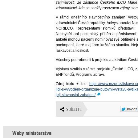
zajímavosti, že zástupce Českého ILCO Marie
zdravotnictví, kde se snaží prosazovat zájmy sto
V rámci dnešního slavnostního zahájení vystou
zdravotnictví České republiky, Velvyslanectví No
NORILCO. Reprezentanti stomiků představil
Nechyběl ani pacientský příběh a představení 
anketě mohou pacienti nominovat své oblíbené ses
pochopení, které mají pro každého stomika. Nejd
laskavost a lidskost.
Všechny podrobnosti k projektu a aktivitám Čes
Výstava vznikla v rámci projektu „České ILCO, 
EHP fondů, Programu Zdraví.
Zdroj textu + foto:
https://www.mzcr.cz/tiskove-
lidi-s-vyvodem-organizuje-putovni-vystavu-pytlik
jeji-slavnostni-zahajeni/
SDÍLEJTE
Weby ministerstva