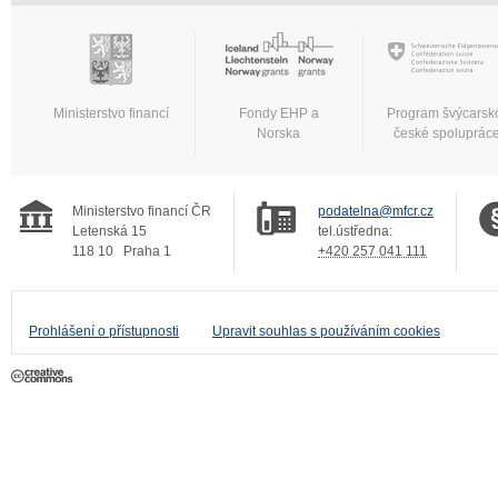
Ministerstvo financí
Fondy EHP a
Program švýcarsk
Norska
české spoluprác
Ministerstvo financí ČR
podatelna@mfcr.cz
Letenská 15
tel.ústředna:
118 10
Praha 1
+420 257 041 111
Prohlášení o přístupnosti
Upravit souhlas s používáním cookies