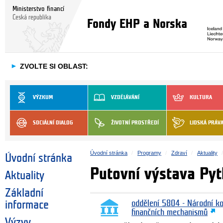
Ministerstvo financí
Česká republika
Fondy EHP a Norska
►
ZVOLTE SI OBLAST:
VÝZKUM
VZDĚLÁVÁNÍ
KULTURA
SOCIÁLNÍ DIALOG
ŽIVOTNÍ PROSTŘEDÍ
LIDSKÁ PRÁV
Úvodní stránka
Programy
Zdraví
Aktuality
Úvodní stránka
Putovní výstava Pyt
Aktuality
Základní
informace
oddělení 5804 - Národní k
finančních mechanismů
Výzvy