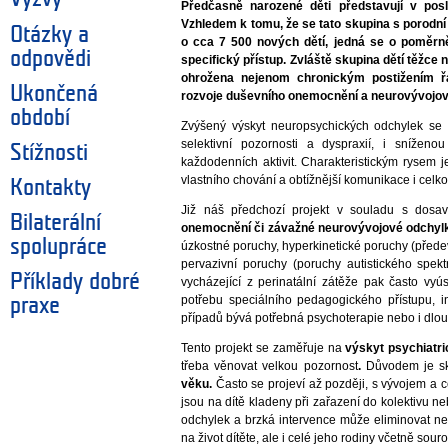
Předčasně narozené děti představují v po
Vzhledem k tomu, že se tato skupina s porodn
Otázky a
o cca 7 500 nových dětí, jedná se o poměrn
odpovědi
specifický přístup. Zvláště skupina dětí těžce n
ohrožena nejenom chronickým postižením ř
Ukončená
rozvoje duševního onemocnění a neurovývojov
období
Zvýšený výskyt neuropsychických odchylek se
selektivní pozornosti a dyspraxií, i snížen
Stížnosti
každodenních aktivit. Charakteristickým rysem 
vlastního chování a obtížnější komunikace i celko
Kontakty
Již náš předchozí projekt v souladu s dos
Bilaterální
onemocnění či závažné neurovývojové odchylky
spolupráce
úzkostné poruchy, hyperkinetické poruchy (přede
pervazivní poruchy (poruchy autistického spekt
Příklady dobré
vycházející z perinatální zátěže pak často vyú
potřebu speciálního pedagogického přístupu, i
praxe
případů bývá potřebná psychoterapie nebo i dlou
Tento projekt se zaměřuje na
výskyt psychiatr
třeba věnovat velkou pozornost
.
Důvodem je sk
věku.
Často se projeví až později, s vývojem a c
jsou na dítě kladeny při zařazení do kolektivu n
odchylek a brzká intervence může eliminovat ne
na život dítěte, ale i celé jeho rodiny včetně sour