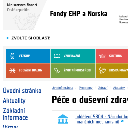
Ministerstvo financí
Česká republika
Fondy EHP a Norska
►
ZVOLTE SI OBLAST:
VÝZKUM
VZDĚLÁVÁNÍ
KULTURA
SOCIÁLNÍ DIALOG
ŽIVOTNÍ PROSTŘEDÍ
LIDSKÁ PRÁV
Úvodní stránka
Programy
Zdraví
Aktuality
Úvodní stránka
Péče o duševní zdra
Aktuality
Základní
informace
oddělení 5804 - Národní k
finančních mechanismů
Výzvy