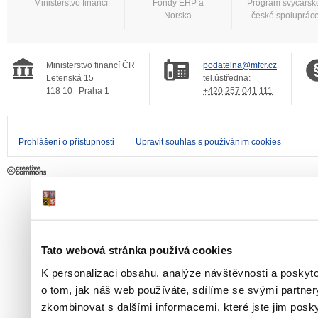
Ministerstvo financí
Fondy EHP a
Program švýcarsk
Norska
české spoluprác
Ministerstvo financí ČR
podatelna@mfcr.cz
Letenská 15
tel.ústředna:
118 10
Praha 1
+420 257 041 111
Prohlášení o přístupnosti
Upravit souhlas s používáním cookies
Tato webová stránka používá cookies
K personalizaci obsahu, analýze návštěvnosti a poskyt
o tom, jak náš web používáte, sdílíme se svými partner
zkombinovat s dalšími informacemi, které jste jim poskyt