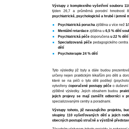
Výstupy z komplexního vyšetření souboru 110
týden 26,7 a průměrná porodní hmotnost
psychiatrické, psychologické a hrubé i jemné 
Psychiatrická porucha
zjištěna u více než
1/
Mentální retardace
zjištěna u
6,5 % dětí sou
Psychiatrická péče
doporučena
u 22 % dětí
Specializovaná péče
pedagogického centra
dětí
Psychoterapie 24 % dětí
Tyto výsledky již byly a dále budou prezento
určeny nejen praktickým lékařům pro děti a doro
které se na péči o tyto děti podílejí (psychol
vytvořeny d
oporučené postupy péče
o duševní 
zjištěné výsledky. Jejich obsahem budou
prakt
jejich projevy se mají zaměřit odborníci
v pr
specializovanými centry a poradnami.
Výstupy tohoto, již navazujícího projektu, b
skupiny 110 vyšetřovaných dětí a jejich rod
obecných postupů stručně a výstižně představe
Zásadním výstupem tohoto projektu je potvrzení 