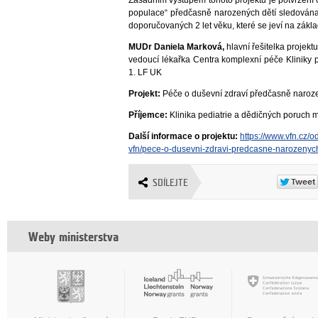
populace“ předčasně narozených dětí sledována
doporučovaných 2 let věku, které se jeví na zák
MUDr Daniela Marková,
hlavní řešitelka projekt
vedoucí lékařka Centra komplexní péče Kliniky
1. LF UK
Projekt:
Péče o duševní zdraví předčasně naro
Příjemce:
Klinika pediatrie a dědičných poruc
Další informace o projektu:
https://www.vfn.cz/
vfn/pece-o-dusevni-zdravi-predcasne-narozenych
SDÍLEJTE
Weby ministerstva