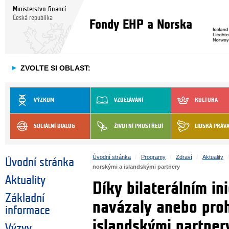
Ministerstvo financí
Česká republika
Fondy EHP a Norska
►
ZVOLTE SI OBLAST:
VÝZKUM
VZDĚLÁVÁNÍ
KULTURA
SOCIÁLNÍ DIALOG
ŽIVOTNÍ PROSTŘEDÍ
LIDSKÁ PRÁV
Úvodní stránka
Programy
Zdraví
Aktuality
Úvodní stránka
norskými a islandskými partnery
Aktuality
Díky bilaterálním in
Základní
navázaly anebo proh
informace
islandskými partner
Výzvy