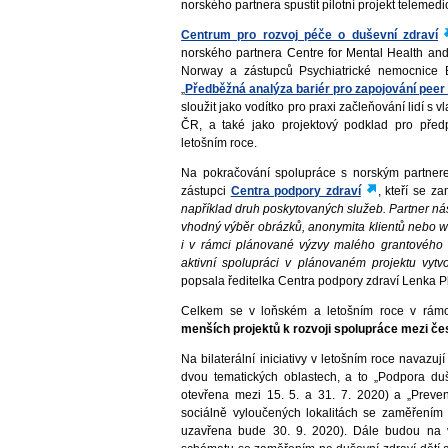
norského partnera spustit pilotní projekt telemedi
Centrum pro rozvoj péče o duševní zdraví
norského partnera Centre for Mental Health an
Norway a zástupců Psychiatrické nemocnice 
„
Předběžná analýza bariér pro zapojování peer
sloužit jako vodítko pro praxi začleňování lidí s
ČR, a také jako projektový podklad pro předp
letošním roce.
Na pokračování spolupráce s norským partnere
zástupci
Centra podpory zdraví
, kteří se z
například druh poskytovaných služeb. Partner nás
vhodný výběr obrázků, anonymita klientů nebo 
i v rámci plánované výzvy malého grantového 
aktivní spolupráci v plánovaném projektu vytv
popsala ředitelka Centra podpory zdraví Lenka P
Celkem se v loňském a letošním roce v rám
menších projektů k rozvoji spolupráce mezi č
Na bilaterální iniciativy v letošním roce navazu
dvou tematických oblastech, a to „Podpora duš
otevřena mezi 15. 5. a 31. 7. 2020) a „Pre
sociálně vyloučených lokalitách se zaměřením
uzavřena bude 30. 9. 2020). Dále budou na 