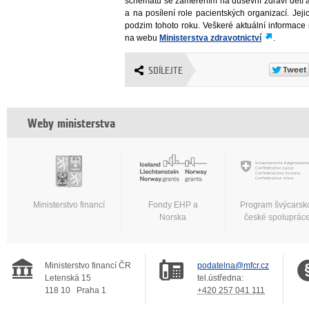
schématu se zaměřením na duševní zdraví dětí 
a na posílení role pacientských organizací. Jeji
podzim tohoto roku. Veškeré aktuální informac
na webu
Ministerstva zdravotnictví
.
SDÍLEJTE
Weby ministerstva
Ministerstvo financí
Fondy EHP a
Program švýcarsk
Norska
české spoluprác
Ministerstvo financí ČR
podatelna@mfcr.cz
Letenská 15
tel.ústředna:
118 10
Praha 1
+420 257 041 111