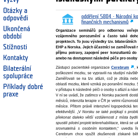
Otázky a
oddělení 5804 - Národní k
odpovědi
finančních mechanismů
Ukončená
Organizace seminářů pro odbornou veřejno
období
vzájemného porozumění a často také doho
projektech. To jsou výsledky tzv. bilaterálníc
Stížnosti
EHP a Norska. Jejich účastníci se zaměřovali 
příjmu potravy, zapojení peer konzultantů d
Kontakty
anebo na dostupnost následné péče pro osoby s
Bilaterální
Zástupci pacientské organizace
Cerebrum
, 
poškození mozku, se vypravili na studijní návšt
spolupráce
Zaměřovali se na tzv. afázii, což je ztráta n
oblastí mozku, které vzniká po poranění mozku. 
Příklady dobré
v přístupu k následné péči o osoby s afázií a náv
praxe
V ní se uvádí, že zatímco v Norsku pacienti dostá
měsíců, intenzita terapie v ČR je velmi různorod
měsíce. Přitom právě intenzivní logopedická t
efektivnější. „V
Norsku se také potýkají s probl
překonat daleko větší vzdálenosti z místa bydl
spustili pilotní projekt telerehabilitace, která se
srovnatelná s osobním kontaktem
,“ uvedla ř
Cerebrum chce využít zkušenosti získané bě