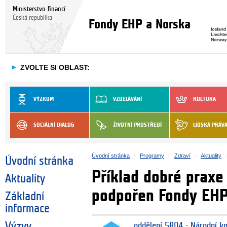
Ministerstvo financí
Česká republika
Fondy EHP a Norska
►
ZVOLTE SI OBLAST:
VÝZKUM
VZDĚLÁVÁNÍ
KULTURA
SOCIÁLNÍ DIALOG
ŽIVOTNÍ PROSTŘEDÍ
LIDSKÁ PRÁV
Úvodní stránka
Programy
Zdraví
Aktuality
Úvodní stránka
Příklad dobré praxe
Aktuality
podpořen Fondy EH
Základní
informace
Výzvy
oddělení 5804 - Národní k