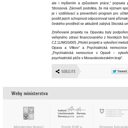
ale i myšlením a způsobem práce,” popsala p
Strossová. Zároveň podotkla, že má význam spolu
je i vzdělávací a preventivní program pro učitel
posílit jejich schopnost odpozorovat rané příz
českého prostředí se aktuálně zabývá Slezská un
Zmiňované projekty na Opavsku byly podpořeny
veřejného zdraví financovaného z Norských fo
CZ.11/MGS/005 „Pilotní projekt a vytvoření metod
Opava a Vítkov“ a Psychiatrická nemocnic
„Psychiatrická nemocnice v Opavě – vytvoř
psychiatrické péče v Moravskoslezském kraji“.
SDÍLEJTE
Weby ministerstva
Ministerstvo financí
Fondy EHP a
Program švýcarsk