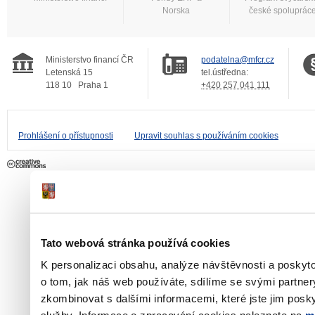
Norska
české spoluprác
Ministerstvo financí ČR
podatelna@mfcr.cz
Letenská 15
tel.ústředna:
118 10
Praha 1
+420 257 041 111
Prohlášení o přístupnosti
Upravit souhlas s používáním cookies
Tato webová stránka používá cookies
K personalizaci obsahu, analýze návštěvnosti a poskyt
o tom, jak náš web používáte, sdílíme se svými partner
zkombinovat s dalšími informacemi, které jste jim poskyt