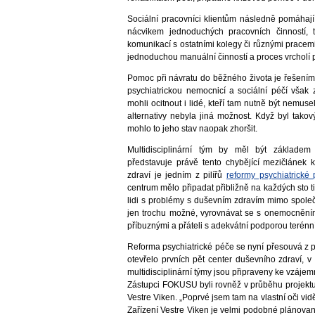
Sociální pracovníci klientům následně pomáhaj
nácvikem jednoduchých pracovních činností,
komunikací s ostatními kolegy či různými prace
jednoduchou manuální činností a proces vrcholí
Pomoc při návratu do běžného života je řešení
psychiatrickou nemocnicí a sociální péčí však
mohli ocitnout i lidé, kteří tam nutně být nemuse
alternativy nebyla jiná možnost. Když byl tako
mohlo to jeho stav naopak zhoršit.
Multidisciplinární tým by měl být základem
představuje právě tento chybějící mezičlánek 
zdraví je jedním z pilířů
reformy psychiatrické
centrum mělo připadat přibližně na každých sto t
lidi s problémy s duševním zdravím mimo spol
jen trochu možné, vyrovnávat se s onemocněním 
příbuznými a přáteli s adekvátní podporou terénn
Reforma psychiatrické péče se nyní přesouvá z p
otevřelo prvních pět center duševního zdraví, v
multidisciplinární týmy jsou připraveny ke vzájem
Zástupci FOKUSU byli rovněž v průběhu projektu
Vestre Viken. „Poprvé jsem tam na vlastní oči vi
Zařízení Vestre Viken je velmi podobné plánova