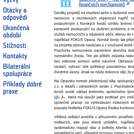
finančních mechanismů
Otázky a
Desítky projektů na zlepšení péče o duševně nem
odpovědi
nemocnic a neziskových organizací napříč c
podpořeným z Norských fondů vznikly terénní
Ukončená
kampaně poukazující na duševní problémy a mož
období
služeb nemocniční a následné péče, kterou do ve
například FOKUS Opava. Norské fondy tak připra
Stížnosti
na projekty plynule navázala a v současné době s
Psychicky nemocnému pacientovi skončila dob
Kontakty
normálního života. Tím ale příběh zdaleka neko
bez odborné pomoci velmi náročné. Občasná
Bilaterální
nestačí, vybraní lidé potřebují pravidelnou t
životními úkony. Jinak se může dokonce stát, že 
spolupráce
Na Opavsku tomuto předcházejí díky spoluprác
Příklady dobré
z.s. a lékařů i zdravotních sester z Psychiat
praxe
fondů vznikl základ terénního společného tý
kB)
, která má sloužit jako podklad pro zm
společně pracují na vyhledávání rizikových kli
popsala ředitelka FOKUS Opava Radka Kurtinov
Většina setkání probíhá v přirozeném prostřed
institucích, kde jsou klienti umístěni, napří
systematicky mapují stav a potřeby klienta 
rehabilitační péči, případně krizovou pomoc v dom