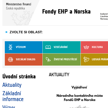
Ministerstvo financí
Česká republika
Fondy EHP a Norska
►
ZVOLTE SI OBLAST:
VÝZKUM
VZDĚLÁVÁNÍ
KULTURA
SOCIÁLNÍ DIALOG
ŽIVOTNÍ PROSTŘEDÍ
LIDSKÁ PRÁV
AKTUALITY
Úvodní stránka
Aktuality
Základní
informace
Výzvy