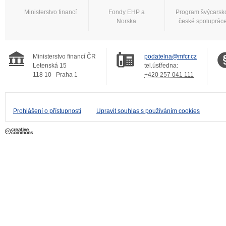
Ministerstvo financí
Fondy EHP a
Program švýcarsk
Norska
české spoluprác
Ministerstvo financí ČR
podatelna@mfcr.cz
Letenská 15
tel.ústředna:
118 10
Praha 1
+420 257 041 111
Prohlášení o přístupnosti
Upravit souhlas s používáním cookies