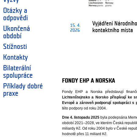
Otázky a
odpovědi
Vyjádření Národníh
15. 4.
Ukončená
kontaktního místa
2026
období
Stížnosti
Kontakty
Bilaterální
spolupráce
FONDY EHP A NORSKA
Příklady dobré
Fondy EHP a Norska představují finanční
praxe
Lichtenštejnsko a Norsko
přispívají ke 
Evropě a zároveň podporují spolupráci s př
této podpory od roku 2004.
Dne 4. listopadu 2025
byla podepsána Memo
období 2021–2028, ve kterém Česká republik
miliardy Kč. Od roku 2004 bylo v České repub
hodnotě přes 11 miliard Kč.