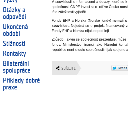
V souvislosti s informacemi a dotazy, které se 
společnosti ČNPF Invest s.r.o. (dříve Česko-norsk
Otázky a
této záležitosti vyjádřit.
odpovědi
Fondy EHP a Norska (Norské fondy)
nemají s 
Ukončená
souvislost.
Nejedná se o projekt financovaný 
Fondy EHP a Norska nijak nepodílejí.
období
Způsob, jakým se společnost prezentuje, může 
Stížnosti
fondy. Ministerstvo financí jako Národní ko
republice není s touto společností nijak spojeno a
Kontakty
Bilaterální
SDÍLEJTE
spolupráce
Příklady dobré
praxe