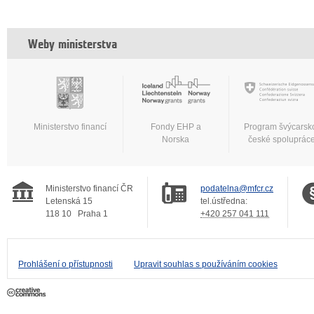
Weby ministerstva
Ministerstvo financí
Fondy EHP a
Program švýcarsk
Norska
české spoluprác
Ministerstvo financí ČR
podatelna@mfcr.cz
Letenská 15
tel.ústředna:
118 10
Praha 1
+420 257 041 111
Prohlášení o přístupnosti
Upravit souhlas s používáním cookies