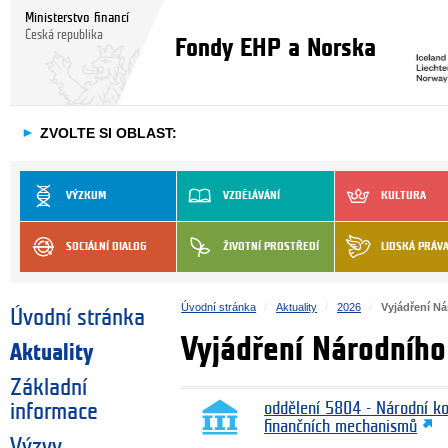
Ministerstvo financí
Česká republika
Fondy EHP a Norska
►
ZVOLTE SI OBLAST:
VÝZKUM
VZDĚLÁVÁNÍ
KULTURA
SOCIÁLNÍ DIALOG
ŽIVOTNÍ PROSTŘEDÍ
LIDSKÁ PRÁV
Úvodní stránka
Aktuality
2026
Vyjádření N
Úvodní stránka
Vyjádření Národního
Aktuality
Základní
informace
oddělení 5804 - Národní k
finančních mechanismů
Výzvy