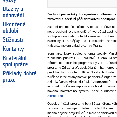
Otázky a
odpovědi
Zástupci pacientských organizací, odborníci v 
zdravotní a sociální péči domlouvali spolupráci
Ukončená
Školení pro rodiče i učitele v oblasti duševní
období
nebo posílení role pacientů při tvorbě zdravotni
spolupráci například v těchto tématech probíral
Stížnosti
islandskými protějšky na kontaktním semi
Kaiserštejnském paláci v centru Prahy.
Kontakty
Semináře, který společně organizovaly Ministe
Bilaterální
zúčastnilo přibližně 60 účastníků, z toho 14 tv
Během dopoledního programu byly pro účastní
spolupráce
programu Zdraví a předpokládaném harmonogramu
předchozího období EHP a Norských fondů p
Příklady dobré
zkušenosti ze strany norské partnerské organiz
praxe
z kliniky Vestre Viken, která sídlí v norském Dr
tří projektů v České republice v oblasti duševní
nového inovativního systému péče o duševn
Šternberku
.
Odpolední část programu byla již zaměřena vý
zahraničních zástupců. Jedním z cílů EHP fondů j
možná nejvíce projektů v ČR mělo partnerskou or