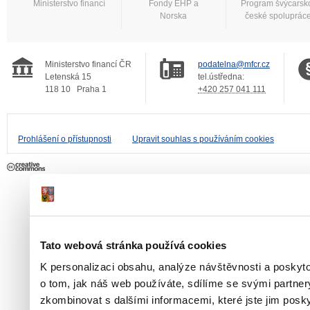
Ministerstvo financí
Fondy EHP a
Program švýcarsk
Norska
české spoluprác
Ministerstvo financí ČR
podatelna@mfcr.cz
Letenská 15
tel.ústředna:
118 10
Praha 1
+420 257 041 111
Prohlášení o přístupnosti
Upravit souhlas s používáním cookies
Tato webová stránka používá cookies
K personalizaci obsahu, analýze návštěvnosti a poskyt
o tom, jak náš web používáte, sdílíme se svými partner
zkombinovat s dalšími informacemi, které jste jim poskyt