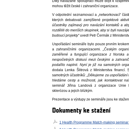
Díky navázané spolupráci může dojít k vzájem
mohou těžit české i zahraniční organizace.
V odpolední seznamovací a „networkovací“ části
kterých debatovali zamýšlené projektové aktivi
účastníky zajímavý pro navázání kontaktů a aby
rozdělili do menších skupinek, aby si byli navzá
budoucí projekty“
uvedl Petr Čermák z Ministerstv
Uspořádání semináře bylo pouze prvním krokem
a zahraničními organizacemi.
„Českým organi
zaměřené a fungující organizace z Norska a
nespočetných diskusí mezi českými a zahranič
podařilo naplnit. Nyní je již na samotných org
dodala Lenka Šlitrová z Ministerstva financí
samotných účastníků:
„Děkujeme za uspořádání t
hledáme cesty a možnosti, jak kontaktovat naš
seminář Jiřina Landová z organizace Unie
sklerózou a jejich blízkým.
Prezentace a výstupy ze semináře jsou ke stažení
Dokumenty ke stažení
1 Health Programme Match-making seminar 