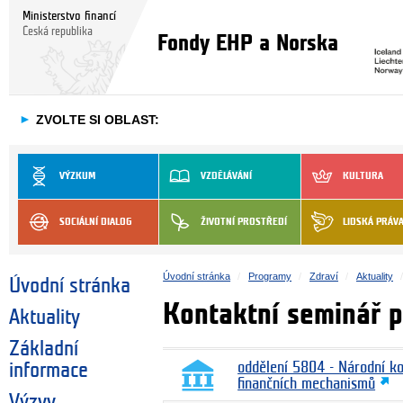
Ministerstvo financí
Česká republika
Fondy EHP a Norska
►
ZVOLTE SI OBLAST:
VÝZKUM
VZDĚLÁVÁNÍ
KULTURA
SOCIÁLNÍ DIALOG
ŽIVOTNÍ PROSTŘEDÍ
LIDSKÁ PRÁV
Úvodní stránka
Programy
Zdraví
Aktuality
Úvodní stránka
Kontaktní seminář 
Aktuality
Základní
informace
oddělení 5804 - Národní k
finančních mechanismů
Výzvy