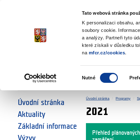
Ministerstvo financí
Česká republika
Tato webová stránka použ
Fondy EHP a No
K personalizaci obsahu, a
soubory cookie. Informace
a analýzy. Partneři tyto ú
►
ZVOLTE SI OBLAST:
které získali v důsledku t
na
mfcr.cz/cookies
.
VÝZKUM
VZDĚLÁVÁNÍ
Výběr
Nutné
Pref
SOCIÁLNÍ DIALOG
ŽIVOTNÍ PROSTŘEDÍ
souhlasu
Úvodní stránka
Programy
S
Úvodní stránka
2021
Aktuality
Základní informace
Přehled plánovaných
Výzvy
zaměření.