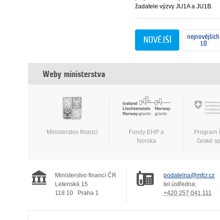
žadatele výzvy JU1A a JU1B.
nejnovějších
NOVĚJŠÍ
10
Weby ministerstva
Ministerstvo financí
Fondy EHP a
Program 
Norska
české s
Ministerstvo financí ČR
podatelna@mfcr.cz
Letenská 15
tel.ústředna:
118 10
Praha 1
+420 257 041 111