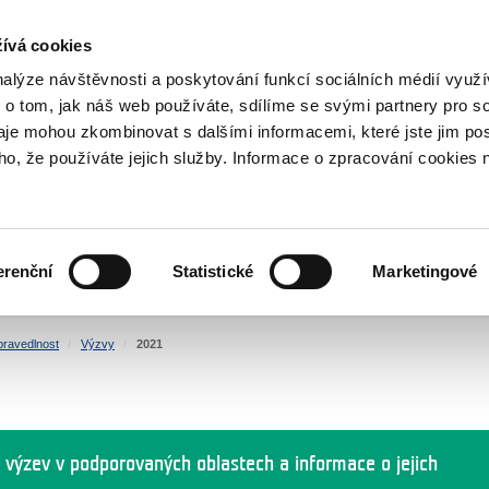
NOVINKY RSS
ívá cookies
rska
nalýze návštěvnosti a poskytování funkcí sociálních médií vyu
 o tom, jak náš web používáte, sdílíme se svými partnery pro so
daje mohou zkombinovat s dalšími informacemi, které jste jim pos
oho, že používáte jejich služby. Informace o zpracování cookies 
KULTURA
ZDRAVÍ
erenční
Statistické
Marketingové
LIDSKÁ PRÁVA
SPRAVEDLNOST
pravedlnost
Výzvy
2021
 výzev v podporovaných oblastech a informace o jejich