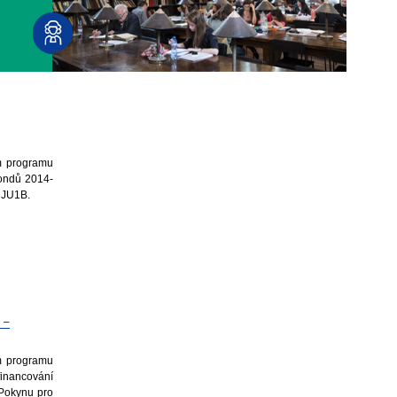
em programu
fondů 2014-
 JU1B.
 –
em programu
inancování
 Pokynu pro