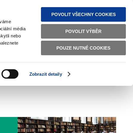
MAPA STRÁNEK
TEXTOVÁ VERZE
ČESKY
ENGLISH
POVOLIT VŠECHNY COOKIES
žíváme
ciální média
POVOLIT VÝBĚR
kytli nebo
naleznete
POUZE NUTNÉ COOKIES
ŘÁDNÁ SPRÁVA
OBČANSKÁ SPOLEČNOST
Zobrazit detaily
VNITŘNÍ VĚCI
BILATERÁLNÍ SPOLUPRÁCE