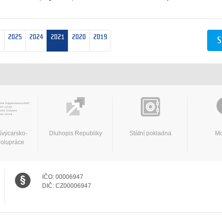
2025
2024
2021
2020
2019
S
švýcarsko-
Dluhopis Republiky
Státní pokladna
Mo
polupráce
IČO:
00006947
DIČ:
CZ00006947