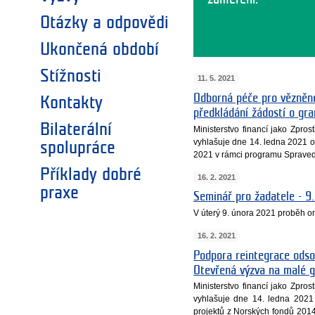
Otázky a odpovědi
Ukončená období
Stížnosti
11. 5. 2021
Odborná péče pro vězněné 
Kontakty
předkládání žádostí o gra
Bilaterální
Ministerstvo financí jako Zpro
vyhlašuje dne 14. ledna 2021 o
spolupráce
2021 v rámci programu Spravedl
Příklady dobré
16. 2. 2021
praxe
Seminář pro žadatele - 9
V úterý 9. února 2021 proběh on
16. 2. 2021
Podpora reintegrace odso
Otevřená výzva na malé 
Ministerstvo financí jako Zpro
vyhlašuje dne 14. ledna 2021
projektů z Norských fondů 201