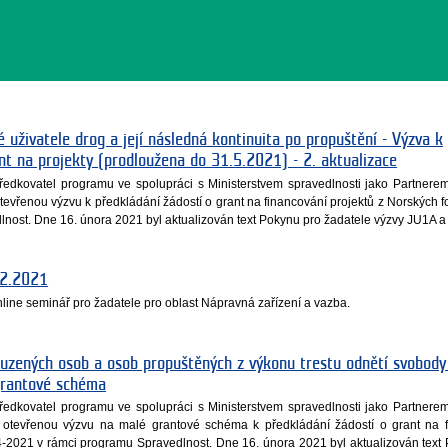
uživatele drog a její následná kontinuita po propuštění - Výzva k
nt na projekty (prodloužena do 31.5.2021) - 2. aktualizace
středkovatel programu ve spolupráci s Ministerstvem spravedlnosti jako Partner
tevřenou výzvu k předkládání žádostí o grant na financování projektů z Norských 
nost. Dne 16. února 2021 byl aktualizován text Pokynu pro žadatele výzvy JU1A a
.2.2021
line seminář pro žadatele pro oblast Nápravná zařízení a vazba.
uzených osob a osob propuštěných z výkonu trestu odnětí svobody
grantové schéma
středkovatel programu ve spolupráci s Ministerstvem spravedlnosti jako Partner
 otevřenou výzvu na malé grantové schéma k předkládání žádostí o grant na f
4-2021 v rámci programu Spravedlnost. Dne 16. února 2021 byl aktualizován text