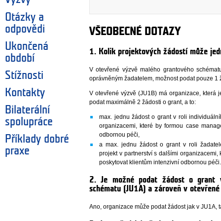
Otázky a
odpovědi
VŠEOBECNÉ DOTAZY
Ukončená
1. Kolik projektových žádostí může je
období
V otevřené výzvě malého grantového schématu
Stížnosti
oprávněným žadatelem, možnost podat pouze 1 ž
Kontakty
V otevřené výzvě (JU1B) má organizace, která
podat maximálně 2 žádosti o grant, a to:
Bilaterální
max. jednu žádost o grant v roli individuální
spolupráce
organizacemi, které by formou case manage
odbornou péči,
Příklady dobré
a max. jednu žádost o grant v roli žadatel
praxe
projekt v partnerství s dalšími organizace
poskytovat klientům intenzivní odbornou péči
2. Je možné podat žádost o grant 
schématu (JU1A) a zároveň v otevřené
Ano, organizace může podat žádost jak v JU1A, t