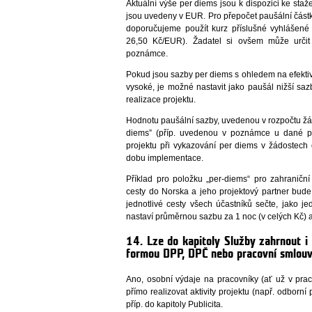
Aktuální výše per diems jsou k dispozici ke sta
jsou uvedeny v EUR. Pro přepočet paušální část
doporučujeme použít kurz příslušné vyhlášené
26,50 Kč/EUR). Žadatel si ovšem může určit 
poznámce.
Pokud jsou sazby per diems s ohledem na efektivit
vysoké, je možné nastavit jako paušál nižší sa
realizace projektu.
Hodnotu paušální sazby, uvedenou v rozpočtu žád
diems” (příp. uvedenou v poznámce u dané pol
projektu při vykazování per diems v žádostech
dobu implementace.
Příklad pro položku „per-diems“ pro zahraniční
cesty do Norska a jeho projektový partner bud
jednotlivé cesty všech účastníků sečte, jako j
nastaví průměrnou sazbu za 1 noc (v celých Kč) a
14. Lze do kapitoly Služby zahrnout i
formou DPP, DPČ nebo pracovní smlou
Ano, osobní výdaje na pracovníky (ať už v pr
přímo realizovat aktivity projektu (např. odborní
příp. do kapitoly Publicita.