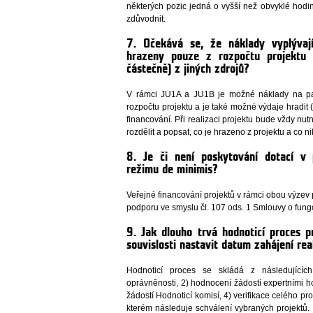
některých pozic jedná o vyšší než obvyklé hodin
zdůvodnit.
7. Očekává se, že náklady vyplývaj
hrazeny pouze z rozpočtu projektu 
částečně) z jiných zdrojů?
V rámci JU1A a JU1B je možné náklady na part
rozpočtu projektu a je také možné výdaje hradit (
financování. Při realizaci projektu bude vždy nut
rozdělit a popsat, co je hrazeno z projektu a co nik
8. Je či není poskytování dotací v
režimu de minimis?
Veřejné financování projektů v rámci obou výze
podporu ve smyslu čl. 107 ods. 1 Smlouvy o fun
9. Jak dlouho trvá hodnoticí proces 
souvislosti nastavit datum zahájení rea
Hodnoticí proces se skládá z následujících
oprávněnosti, 2) hodnocení žádostí expertními hod
žádostí Hodnoticí komisí, 4) verifikace celého pr
kterém následuje schválení vybraných projektů.