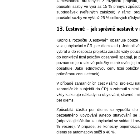
zaměstnanců hrazených z rozpočtu projektu,
paušální sazby ve výši až 15 % přímých způso
subdodávek (veřejných zakázek) v rámci pro
paušální sazby ve výši až 25 % celkových (čistýc
13. Cestovné – jak správně nastavit v 
Kapitola rozpočtu „Cestovné‘‘ obsahuje pouze f
vozu, ubytování v ČR, per-diems atd.). Jednotlivé f
vybrat a do rozpočtu projektu zařadit vždy pouz
do konkrétní fixní položky obsahově spadají, je
poznámce je u takové položky nutné uvést její r
obsahuje. Jako jednotkovou cenu fixní položky
průměrnou cenu letenek).
V případě zahraničních cest v rámci projektu (ja
zahraničních subjektů do ČR) a zahrnutí s nimi
vždy kalkuluje náklady na ubytování, stravné, mís
per diems.
Způsobilá částka per diems se vypočítá dle 
bezplatného ubytování a/nebo stravování se
(odpovídající částka za ubytování se snídaní i b
% večeře). V případě, že konečný příjemce/par
diems se automaticky sníží o 40 %.