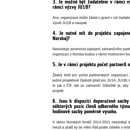
3. Je možné být žadatelem v rámci 
rámci výzvy JU1B?
Ano, organizace může žádat o grant v roli žadat
výzvě JU1B a naopak.
4. Je nutné mít do projektu zapojen
Norska)?
Neexistuje povinnost zapojení zahraničního partn
organizací z Norska budou v rámci hodnocení b
5. Je v rámci projektu počet partnerů
Žádný limit pro počet partnerských organizací
jedné projektové žádosti (platí pro JU1A, JU1B) 
to jak z ČR, tak ze zahraničí. Důležité je, ab
projekt.
6. Jsou k dispozici doporučené sazb
některých pozic členů odborného týmu
hodinové sazby poměrně vysoko.
V rámci Norských fondů 2014-2021 neexistují 
mezd a platů by se mělo řídit podle odměn v mís