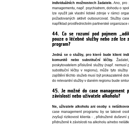
individuálních možnostech žadatele.
Ano, pro 
managementu, např. psychiatrem, dohodu o spolup
lze využít jak vlastní lidské zdroje v rámci org
požadovaných aktivit outsourcovat. Služby ca
například prostřednictvím partnerské organizace
44. Co se rozumí pod pojmem „adik
pouze o léčebné služby nebo zde lze z
program?
Jedná se o služby, pro které bude klient in
komunitě nebo substituční léčby.
Žadatel
poskytovatelem příslušné služby (např. nemusí
substituční léčby v regionu), může tyto služby 
zajištění těchto služeb musí být prokazatelně dol
do relevantní služby v daném regionu bude smluv
45. Je možné do case management pr
závislostí nebo uživatele alkoholu?
Ne, uživatele alkoholu ani osoby s nelátkovou
case management programu by se takové osoby
zvyšují rizikovost klienta - , přidružené duševní
přidružené k závislosti na alkoholu a/nebo nelátko