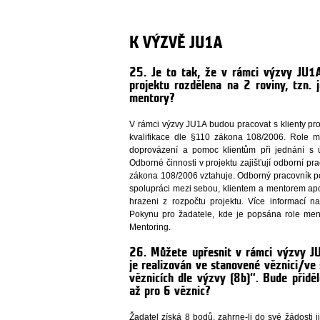
K VÝZVĚ JU1A
25. Je to tak, že v rámci výzvy JU1A
projektu rozdělena na 2 roviny, tzn.
mentory?
V rámci výzvy JU1A budou pracovat s klienty pr
kvalifikace dle §110 zákona 108/2006. Role m
doprovázení a pomoc klientům při jednání s ú
Odborné činnosti v projektu zajišťují odborní pr
zákona 108/2006 vztahuje. Odborný pracovník 
spolupráci mezi sebou, klientem a mentorem ap
hrazeni z rozpočtu projektu. Více informací n
Pokynu pro žadatele, kde je popsána role me
Mentoring.
26. Můžete upřesnit v rámci výzvy J
je realizován ve stanovené věznici/ve
věznicích dle výzvy (8b)“. Bude přidě
až pro 6 věznic?
Žadatel získá 8 bodů, zahrne-li do své žádosti j