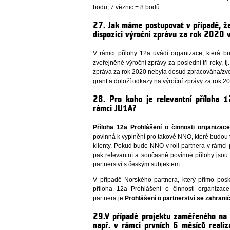
bodů; 7 věznic = 8 bodů.
27. Jak máme postupovat v případě, ž
dispozici výroční zprávu za rok 2020 
V rámci přílohy 12a uvádí organizace, která 
zveřejněné výroční zprávy za poslední tři roky, t
zpráva za rok 2020 nebyla dosud zpracována/zveř
grant a doloží odkazy na výroční zprávy za rok 2
28. Pro koho je relevantní příloha 1
rámci JU1A?
Příloha 12a Prohlášení o činnosti organizac
povinná k vyplnění pro takové NNO, které budou v
klienty. Pokud bude NNO v roli partnera v rámci p
pak relevantní a současně povinné přílohy jsou
partnerství s českým subjektem.
V případě Norského partnera, který přímo posky
příloha 12a Prohlášení o činnosti organizac
partnera je
Prohlášení o partnerství se zahran
29.V případě projektu zaměřeného na
např. v rámci prvních 6 měsíců reali