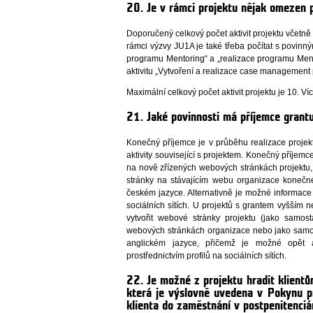
20. Je v rámci projektu nějak omezen p
Doporučený celkový počet aktivit projektu včetně 
rámci výzvy JU1A je také třeba počítat s povinným
programu Mentoring“ a „realizace programu Men
aktivitu „Vytvoření a realizace case management
Maximální celkový počet aktivit projektu je 10. Ví
21. Jaké povinnosti má příjemce grantu
Konečný příjemce je v průběhu realizace projek
aktivity související s projektem. Konečný příjem
na nově zřízených webových stránkách projektu,
stránky na stávajícím webu organizace konečné
českém jazyce. Alternativně je možné informace 
sociálních sítích. U projektů s grantem vyšším
vytvořit webové stránky projektu (jako samos
webových stránkách organizace nebo jako samos
anglickém jazyce, přičemž je možné opět al
prostřednictvím profilů na sociálních sítích.
22. Je možné z projektu hradit klientů
která je výslovně uvedena v Pokynu p
klienta do zaměstnání v postpenitenciá