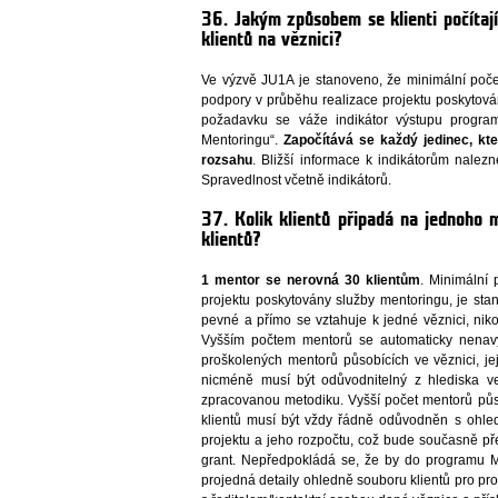
36. Jakým způsobem se klienti počítaj
klientů na věznici?
Ve výzvě JU1A je stanoveno, že minimální počet
podpory v průběhu realizace projektu poskytová
požadavku se váže indikátor výstupu progr
Mentoringu“.
Započítává se každý jedinec, kt
rozsahu
. Bližší informace k indikátorům nalez
Spravedlnost včetně indikátorů.
37. Kolik klientů připadá na jednoho
klientů?
1 mentor se nerovná 30 klientům
. Minimální 
projektu poskytovány služby mentoringu, je sta
pevné a přímo se vztahuje k jedné věznici, nik
Vyšším počtem mentorů se automaticky nenavy
proškolených mentorů působících ve věznici, je
nicméně musí být odůvodnitelný z hlediska vel
zpracovanou metodiku. Vyšší počet mentorů půso
klientů musí být vždy řádně odůvodněn s ohle
projektu a jeho rozpočtu, což bude současně p
grant. Nepředpokládá se, že by do programu Me
projedná detaily ohledně souboru klientů pro