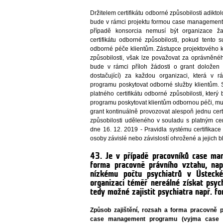
Držitelem certifikátu odborné způsobilosti adikt
bude v rámci projektu formou case management
případě konsorcia nemusí být organizace žad
certifikátu odborné způsobilosti, pokud tento
odborné péče klientům. Zástupce projektového ko
způsobilosti, však lze považovat za oprávněn
bude v rámci příloh žádosti o grant doložen c
dostačující) za každou organizaci, která v
programu poskytovat odborné služby klientům. 
platného certifikátu odborné způsobilosti, kte
programu poskytovat klientům odbornou péči, mu
grant kontinuálně provozovat alespoň jednu cert
způsobilosti uděleného v souladu s platným ce
dne 16. 12. 2019 - Pravidla systému certifikace
osoby závislé nebo závislostí ohrožené a jejich bl
43. Je v případě pracovníků case m
forma pracovně právního vztahu, na
nízkému počtu psychiatrů v Ústeck
organizaci téměř nereálné získat psyc
tedy možné zajistit psychiatra např. f
Způsob zajištění, rozsah a forma pracovně 
case management programu (vyjma case m