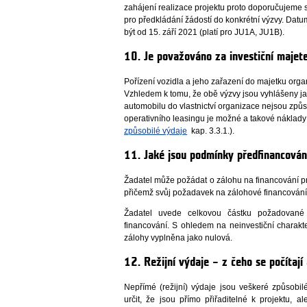
zahájení realizace projektu proto doporučujeme 
pro předkládání žádostí do konkrétní výzvy. Dat
být od 15. září 2021 (platí pro JU1A, JU1B).
10. Je považováno za investiční majet
Pořízení vozidla a jeho zařazení do majetku orga
Vzhledem k tomu, že obě výzvy jsou vyhlášeny ja
automobilu do vlastnictví organizace nejsou způ
operativního leasingu je možné a takové náklady 
způsobilé výdaje
kap. 3.3.1.).
11. Jaké jsou podmínky předfinancován
Žadatel může požádat o zálohu na financování 
přičemž svůj požadavek na zálohové financování 
Žadatel uvede celkovou částku požadovan
financování. S ohledem na neinvestiční charakt
zálohy vyplněna jako nulová.
12. Režijní výdaje – z čeho se počítají
Nepřímé (režijní) výdaje jsou veškeré způsobi
určit, že jsou přímo přiřaditelné k projektu, a