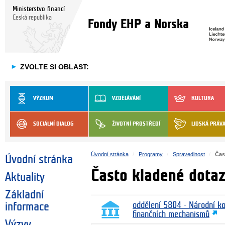
Ministerstvo financí
Česká republika
Fondy EHP a Norska
►
ZVOLTE SI OBLAST:
VÝZKUM
VZDĚLÁVÁNÍ
KULTURA
SOCIÁLNÍ DIALOG
ŽIVOTNÍ PROSTŘEDÍ
LIDSKÁ PRÁV
Úvodní stránka
Programy
Spravedlnost
Čas
Úvodní stránka
Často kladené dota
Aktuality
Základní
informace
oddělení 5804 - Národní k
finančních mechanismů
Výzvy