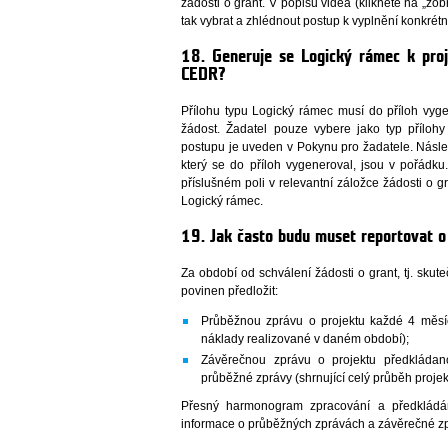
žádosti o grant. V popisu videa (klikněte na „zo
tak vybrat a zhlédnout postup k vyplnění konkrétn
18. Generuje se Logický rámec k pro
CEDR?
Přílohu typu Logický rámec musí do příloh vyg
žádost. Žadatel pouze vybere jako typ příloh
postupu je uveden v Pokynu pro žadatele. Násle
který se do příloh vygeneroval, jsou v pořádku
příslušném poli v relevantní záložce žádosti o g
Logický rámec.
19. Jak často budu muset reportovat o
Za období od schválení žádosti o grant, tj. sku
povinen předložit:
Průběžnou zprávu o projektu každé 4 měsíce
náklady realizované v daném období);
Závěrečnou zprávu o projektu předkláda
průběžné zprávy (shrnující celý průběh proje
Přesný harmonogram zpracování a předklád
informace o průběžných zprávách a závěrečné z