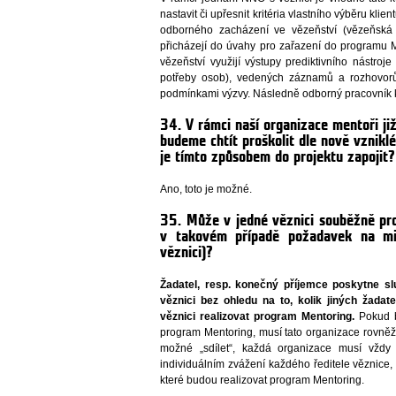
nastavit či upřesnit kritéria vlastního výběru kli
odborného zacházení ve vězeňství (vězeňská s
přicházejí do úvahy pro zařazení do programu
vězeňství využijí výstupy prediktivního nástroj
potřeby osob), vedených záznamů a rozhovorů.
podmínkami výzvy. Následně odborný pracovník k
34. V rámci naší organizace mentoři již
budeme chtít proškolit dle nově vznikl
je tímto způsobem do projektu zapojit?
Ano, toto je možné.
35. Může v jedné věznici souběžně pr
v takovém případě požadavek na min
věznici)?
Žadatel, resp. konečný příjemce poskytne s
věznici bez ohledu na to, kolik jiných žada
věznici realizovat program Mentoring.
Pokud b
program Mentoring, musí tato organizace rovněž 
možné „sdílet“, každá organizace musí vždy
individuálním zvážení každého ředitele věznice,
které budou realizovat program Mentoring.