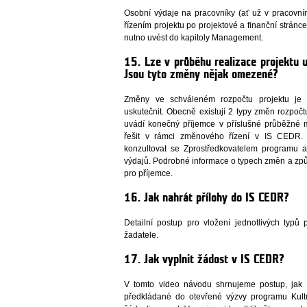
Osobní výdaje na pracovníky (ať už v pracovn
řízením projektu po projektové a finanční stránc
nutno uvést do kapitoly Management.
15. Lze v průběhu realizace projektu
Jsou tyto změny nějak omezené?
Změny ve schváleném rozpočtu projektu je
uskutečnit. Obecně existují 2 typy změn rozpo
uvádí konečný příjemce v příslušné průběžné 
řešit v rámci změnového řízení v IS CEDR.
konzultovat se Zprostředkovatelem programu a
výdajů. Podrobné informace o typech změn a způ
pro příjemce.
16. Jak nahrát přílohy do IS CEDR?
Detailní postup pro vložení jednotlivých typů
žadatele.
17. Jak vyplnit žádost v IS CEDR?
V tomto video návodu shrnujeme postup, jak 
předkládané do otevřené výzvy programu Kult