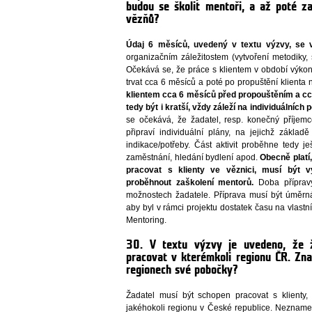
budou se školit mentoři, a až poté z
vězňů?
Údaj 6 měsíců, uvedený v textu výzvy, se v
organizačním záležitostem (vytvoření metodiky,
Očekává se, že práce s klientem v období výko
trvat cca 6 měsíců a poté po propuštění klienta
klientem cca 6 měsíců před propouštěním a cc
tedy být i kratší, vždy záleží na individuálních 
se očekává, že žadatel, resp. konečný příjemc
připraví individuální plány, na jejichž zákla
indikace/potřeby. Část aktivit proběhne tedy j
zaměstnání, hledání bydlení apod.
Obecně platí
pracovat s klienty ve věznici, musí být 
proběhnout zaškolení mentorů.
Doba přípravy
možnostech žadatele. Příprava musí být úměrná
aby byl v rámci projektu dostatek času na vlastní 
Mentoring.
30. V textu výzvy je uvedeno, že 
pracovat v kterémkoli regionu ČR. Zn
regionech své pobočky?
Žadatel musí být schopen pracovat s klienty,
jakéhokoli regionu v České republice. Nezname