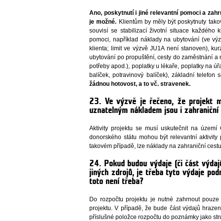
Ano, poskytnutí i jiné relevantní pomoci a zah
je možné.
Klientům by měly být poskytnuty takov
souvisí se stabilizací životní situace každého
pomoci, například náklady na ubytování (ve v
klienta; limit ve výzvě JU1A není stanoven), kur
ubytování po propuštění, cesty do zaměstnání a 
potřeby apod.), poplatky u lékaře, poplatky na úř
balíček, potravinový balíček), základní telefon
žádnou hotovost, a to vč. stravenek.
23. Ve výzvě je řečeno, že projekt 
uznatelným nákladem jsou i zahraniční
Aktivity projektu se musí uskutečnit na území
donorského státu mohou být relevantní aktivity
takovém případě, lze náklady na zahraniční cest
24. Pokud budou výdaje (či část výdaj
jiných zdrojů, je třeba tyto výdaje po
toto není třeba?
Do rozpočtu projektu je nutné zahrnout pouze
projektu. V případě, že bude část výdajů hrazena
příslušné položce rozpočtu do poznámky jako str