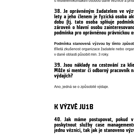
s ředitelem/kontaktní osobou dané věznice a pří
38. Je oprávněným žadatelem ve výzv
lety a jeho členem je fyzická osoba akt
dobu (tj. tato osoba splňuje podmín
zároveň o hlavní osobu zainteresovan
podmínka pro oprávněnou právnickou o
Podmínka stanovená výzvou by tímto způso
tříletá zkušenost organizace žadatele nebo organi
v dané oblasti působit min. 3 roky.
39. Jsou náklady na cestování za kli
Může si mentor či odborný pracovník n
výdajích?
Ano, jedná se o způsobilé výdaje.
K VÝZVĚ JU1B
40. Jak máme postupovat, pokud 
poskytnout služby case management
jednu věznici, tak jak je stanoveno vý