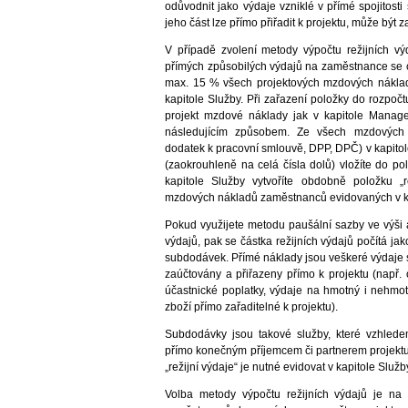
odůvodnit jako výdaje vzniklé v přímé spojitosti
jeho část lze přímo přiřadit k projektu, může být
V případě zvolení metody výpočtu režijních v
přímých způsobilých výdajů na zaměstnance se ce
max. 15 % všech projektových mzdových náklad
kapitole Služby. Při zařazení položky do rozpočtu
projekt mzdové náklady jak v kapitole Manage
následujícím způsobem. Ze všech mzdových
dodatek k pracovní smlouvě, DPP, DPČ) v kapito
(zaokrouhleně na celá čísla dolů) vložíte do p
kapitole Služby vytvoříte obdobně položku „r
mzdových nákladů zaměstnanců evidovaných v ka
Pokud využijete metodu paušální sazby ve výši 
výdajů, pak se částka režijních výdajů počítá j
subdodávek. Přímé náklady jsou veškeré výdaje 
zaúčtovány a přiřazeny přímo k projektu (např.
účastnické poplatky, výdaje na hmotný i nehmot
zboží přímo zařaditelné k projektu).
Subdodávky jsou takové služby, které vzhlede
přímo konečným příjemcem či partnerem projektu
„režijní výdaje“ je nutné evidovat v kapitole Služb
Volba metody výpočtu režijních výdajů je na ž