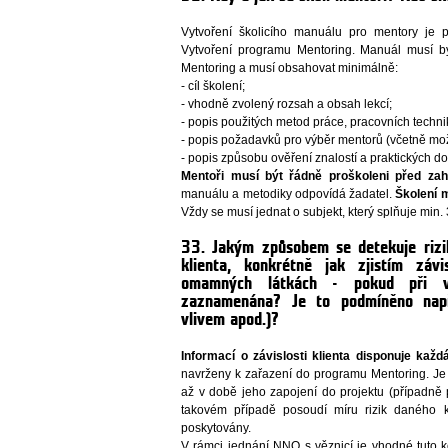
Vytvoření školicího manuálu pro mentory je po
Vytvoření programu Mentoring. Manuál musí b
Mentoring a musí obsahovat minimálně:
- cíl školení;
- vhodně zvolený rozsah a obsah lekcí;
- popis použitých metod práce, pracovních techn
- popis požadavků pro výběr mentorů (včetně mož
- popis způsobu ověření znalostí a praktických d
Mentoři musí být řádně proškoleni před zah
manuálu a metodiky odpovídá žadatel.
Školení m
Vždy se musí jednat o subjekt, který splňuje min.
33. Jakým způsobem se detekuje rizi
klienta, konkrétně jak zjistím záv
omamných látkách - pokud při vs
zaznamenána? Je to podmíněno např
vlivem apod.)?
Informací o závislosti klienta disponuje každ
navrženy k zařazení do programu Mentoring. Je
až v době jeho zapojení do projektu (případně
takovém případě posoudí míru rizik daného 
poskytovány.
V rámci jednání NNO s věznicí je vhodné tuto k