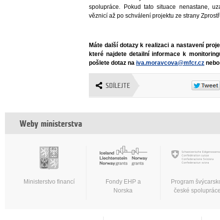
spolupráce. Pokud tato situace nenastane, u
věznicí až po schválení projektu ze strany Zpros
Máte další dotazy k realizaci a nastavení proj
které najdete detailní informace k monitorin
pošlete dotaz
na
iva.moravcova@mfcr.cz
neb
SDÍLEJTE
Weby ministerstva
Ministerstvo financí
Fondy EHP a
Program švýcarsk
Norska
české spoluprác