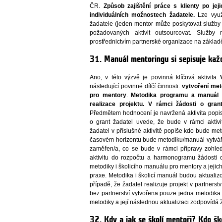
ČR.
Způsob zajištění práce s klienty po je
individuálních možnostech žadatele.
Lze využí
žadatele (jeden mentor může poskytovat služby v
požadovaných aktivit outsourcovat. Služby 
prostřednictvím partnerské organizace na základ
31. Manuál mentoringu si sepisuje ka
Ano, v této výzvě je povinná klíčová aktivita
V
následující povinné dílčí činnosti:
vytvoření me
pro mentory
.
Metodika programu a manuál 
realizace projektu.
V rámci žádosti o gran
Předmětem hodnocení je navržená aktivita popis
o grant žadatel uvede, že bude v rámci aktivi
žadatel v příslušné aktivitě popíše kdo bude me
časovém horizontu bude metodiku/manuál vytváře
zaměřen/a, co se bude v rámci přípravy zohle
aktivitu do rozpočtu a harmonogramu žádosti
metodiky i školicího manuálu pro mentory a jejic
praxe. Metodika i školicí manuál budou aktualiz
případě, že žadatel realizuje projekt v partnerstv
bez partnerství vytvořena pouze jedna metodika 
metodiky a její následnou aktualizaci zodpovídá 
32. Kdy a jak se školí mentoři? Kdo ško