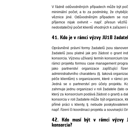
V řádně odůvodněných případech může být počet
minimální počet, a to za podmínky, že chybějí
věznice jiné. Odůvodněným případem se roz
příjemce nijak ovlivnit – např. přesun věz
nedostatečný počet klientů vhodných k zařazen
41. Kdo je v rámci výzvy JU1B žadate
Oprávněné právní formy žadatelů jsou stanove
žadatelů jsou platné jak pro žádost o grant ind
konsorcia. Výzvou užívaný termín konsorcium lze 
rámci projektu formou case management progra
jako partnerství organizace zajišťující říz
administrativního charakteru (tj. taková organi
péče klientům) s organizacemi, které v rámci p
Jedná se o partnerství pro účely projektu. Ko
zahrnuje jednu organizaci v roli žadatele (tato 
který za konsorcium podává žádost o grant) a dal
konsorcia v roli žadatele může být organizace, k
přímé práci s klienty, tj. nebude poskytovatel
např. řízení či koordinaci projektu a související č
42. Kdo musí být v rámci výzvy JU
konsorcia?