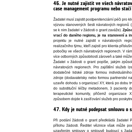
46. Je nutné zajistit ve všech návrato
case management programu nebo stačí 
Žadatel musí zajistit postpenitenciární péči pro k
výzvou stanovených šesti návratových regionů 
se k nim žadatel v žádosti o grant zaváže).
Způso
vrací do daného regionu, je na stanovení a i
projektu je nutné zajistit v návratových re
realizačního týmu, kteří zajistí pro klienta přís
pobočky ve všech návratových regionech. V rám
více odborných způsobilostí zároveň a také může
Žadatel v žádosti o grant popíše, jakým způso
návratových regionech. Pro zajištění služeb lze 
dodatečné lidské zdroje formou individuálního
zdroje (dodavatelsky nebo formou partnerství n
uzavře dohodu s organizací XY, která po dobu t
do substituční léčby metadonem, 3 pacienty d
terapeutické komunity, přičemž organizace 
způsobem dojde k zasíťování služeb pro poskytn
47. Kdy je nutné podepsat smlouvu o sp
Při podání žádosti o grant předkládá žadatel 
přílohu žádosti. Ředitel věznice však může po
uzavřením smlouvy o smlouvě budoucí s žad