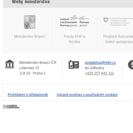
Weby ministerstva
Ministerstvo financí
Fondy EHP a
Program švýcarsk
Norska
české spoluprác
Ministerstvo financí ČR
podatelna@mfcr.cz
Letenská 15
tel.ústředna:
118 10
Praha 1
+420 257 041 111
Prohlášení o přístupnosti
Upravit souhlas s používáním cookies