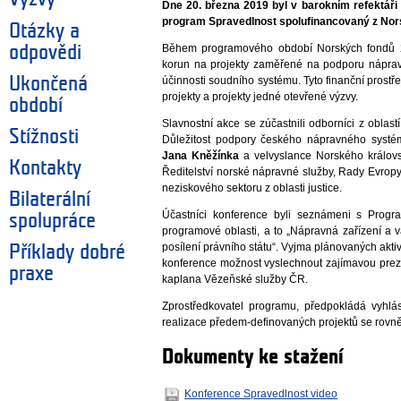
Dne 20. března 2019 byl v barokním refektáři
program Spravedlnost spolufinancovaný z Nor
Otázky a
Během programového období Norských fondů 
odpovědi
korun na projekty zaměřené na podporu nápravn
Ukončená
účinnosti soudního systému. Tyto finanční prost
projekty a projekty jedné otevřené výzvy.
období
Slavnostní akce se zúčastnili odborníci z oblas
Stížnosti
Důležitost podpory českého nápravného systém
Jana Kněžínka
a velvyslance Norského králov
Kontakty
Ředitelství norské nápravné služby, Rady Evrop
neziskového sektoru z oblasti justice.
Bilaterální
Účastníci konference byli seznámeni s Prog
spolupráce
programové oblasti, a to „Nápravná zařízení a 
posílení právního státu“. Vyjma plánovaných akti
Příklady dobré
konference možnost vyslechnout zajímavou prez
praxe
kaplana Vězeňské služby ČR.
Zprostředkovatel programu, předpokládá vyhlási
realizace předem-definovaných projektů se rovně
Dokumenty ke stažení
Konference Spravedlnost video