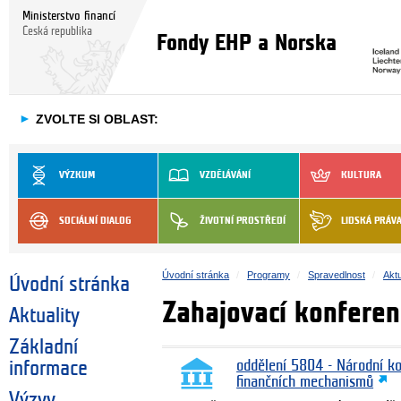
Ministerstvo financí
Česká republika
Fondy EHP a Norska
►
ZVOLTE SI OBLAST:
VÝZKUM
VZDĚLÁVÁNÍ
KULTURA
SOCIÁLNÍ DIALOG
ŽIVOTNÍ PROSTŘEDÍ
LIDSKÁ PRÁV
Úvodní stránka
Programy
Spravedlnost
Aktu
Úvodní stránka
Zahajovací konfere
Aktuality
Základní
informace
oddělení 5804 - Národní k
finančních mechanismů
Výzvy