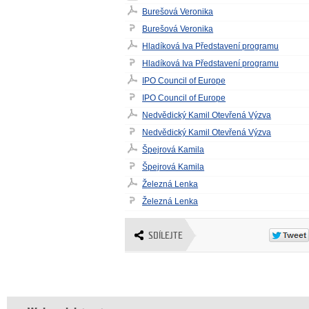
Burešová Veronika
Burešová Veronika
Hladíková Iva Představení programu
Hladíková Iva Představení programu
IPO Council of Europe
IPO Council of Europe
Nedvědický Kamil Otevřená Výzva
Nedvědický Kamil Otevřená Výzva
Špejrová Kamila
Špejrová Kamila
Železná Lenka
Železná Lenka
SDÍLEJTE