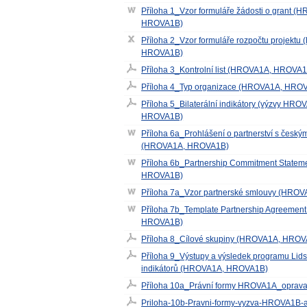
Příloha 1_Vzor formuláře žádosti o grant (
HROVA1B)
Příloha 2_Vzor formuláře rozpočtu projekt
HROVA1B)
Příloha 3_Kontrolní list (HROVA1A, HROVA
Příloha 4_Typ organizace (HROVA1A, HRO
Příloha 5_Bilaterální indikátory (výzvy HRO
HROVA1B)
Příloha 6a_Prohlášení o partnerství s česk
(HROVA1A, HROVA1B)
Příloha 6b_Partnership Commitment State
HROVA1B)
Příloha 7a_Vzor partnerské smlouvy (HRO
Příloha 7b_Template Partnership Agreemen
HROVA1B)
Příloha 8_Cílové skupiny (HROVA1A, HRO
Příloha 9_Výstupy a výsledek programu Lids
indikátorů (HROVA1A, HROVA1B)
Příloha 10a_Právní formy HROVA1A_opra
Priloha-10b-Pravni-formy-vyzva-HROVA1B-a