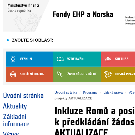
Ministerstvo financí
Česká republika
Fondy EHP a Norska
►
ZVOLTE SI OBLAST:
VÝZKUM
VZDĚLÁVÁNÍ
KULTURA
SOCIÁLNÍ DIALOG
ŽIVOTNÍ PROSTŘEDÍ
LIDSKÁ PRÁV
Úvodní stránka
Programy
Lidská práva
Výz
Úvodní stránka
projekty AKTUALIZACE
Aktuality
Inkluze Romů a posil
Základní
k předkládání žádost
informace
AKTUALIZACE
Výzvy