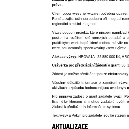
práva.
Cílem obou výzev je vytvářet potřebná opatřen
Romů a zajistí účinnou podporu při integraci ro
regionální a místní integrace.
Výzvy podpoří projekty, které přispějí například
posílení a rozšíření sítě romských poradců a
praktických workshopů, které mohou mít vliv n
které jsou detailněji specifikovány v textu výzev.
Alokace výzvy:
HROVA1A - 22 880 000 Kč, HRO
Uzávěrka pro předkládání žádostí o grant:
30. 1
Žádosti je možné předkládat pouze
elektronick
Všechny důležité informace o zaměření výzvy,
aktivitách a způsobu hodnocení jsou uvedeny v
t
Pro přípravu žádosti o grant žadatelé využijí
Po
listu, díky kterému si mohou žadatelé ověřit 
žádosti k předložení v informačním systému.
Text výzvy a Pokyn pro žadatele jsou ke stažení n
AKTUALIZACE