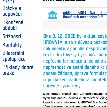
Otázky a
oddělení 5804 - Národní k
odpovědi
finančních mechanismů
Ukončená
období
Dne 9. 12. 2020 byl aktualizov
Stížnosti
HROVA1A, a to z důvodu poškoz
Kontakty
dokumentu v podobě nesprávnéh
Bilaterální
textu. Text výzvy byl současně
spolupráce
nepřesné formulace u jednoho z k
Příklady dobré
nepřesnost ve znění daného krit
praxe
podání žádostí, úprava formula
či poškození žádného z žadatel
barevně vyznačeny.
Ministerstvo financí jako Zprostředkovate
vyhlašuje dne 23. června 2020 otevřené vý
krajích a na místní úrovni, HROVA1B – Budo
žádostí o grant na projekty podpořené z Nor