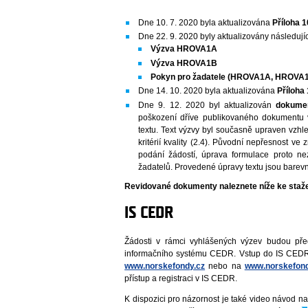
Dne 10. 7. 2020 byla aktualizována
Příloha
Dne 22. 9. 2020 byly aktualizovány následují
Výzva HROVA1A
Výzva HROVA1B
Pokyn pro žadatele (HROVA1A, HROVA
Dne 14. 10. 2020 byla aktualizována
Příloha
Dne 9. 12. 2020 byl aktualizován
dokume
poškození dříve publikovaného dokumentu 
textu. Text výzvy byl současně upraven vzh
kritérií kvality (2.4). Původní nepřesnost ve
podání žádostí, úprava formulace proto n
žadatelů. Provedené úpravy textu jsou barev
Revidované dokumenty naleznete níže ke staž
IS CEDR
Žádosti v rámci vyhlášených výzev budou před
informačního systému CEDR. Vstup do IS CEDR
www.norskefondy.cz
nebo na
www.norskefond
přístup a registraci v IS CEDR.
K dispozici pro názornost je také video návod n