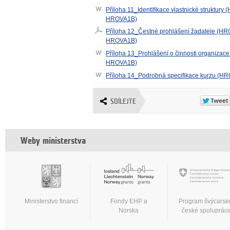
Příloha 11_Identifikace vlastnické struktur
HROVA1B)
Příloha 12_Čestné prohlášení žadatele (H
HROVA1B)
Příloha 13_Prohlášení o činnosti organiza
HROVA1B)
Příloha 14_Podrobná specifikace kurzu (H
SDÍLEJTE
Weby ministerstva
Ministerstvo financí
Fondy EHP a
Program švýcarsk
Norska
české spoluprác