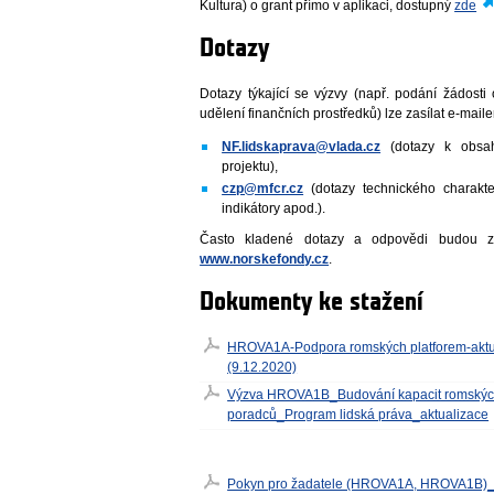
Kultura) o grant přímo v aplikaci, dostupný
zde
Dotazy
Dotazy týkající se výzvy (např. podání žádost
udělení finančních prostředků) lze zasílat e-mail
NF.lidskaprava@vlada.cz
(dotazy k obsa
projektu),
czp@mfcr.cz
(dotazy technického charakter
indikátory apod.).
Často kladené dotazy a odpovědi budou z
www.norskefondy.cz
.
Dokumenty ke stažení
HROVA1A-Podpora romských platforem-aktu
(9.12.2020)
Výzva HROVA1B_Budování kapacit romský
poradců_Program lidská práva_aktualizace
Pokyn pro žadatele (HROVA1A, HROVA1B)_