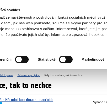
NOVINKY RSS
ívá cookies
rska
nalýze návštěvnosti a poskytování funkcí sociálních médií vyu
 o tom, jak náš web používáte, sdílíme se svými partnery pro so
daje mohou zkombinovat s dalšími informacemi, které jste jim pos
oho, že používáte jejich služby. Informace o zpracování cookies 
KULTURA
ZDRAVÍ
erenční
Statistické
Marketingové
LIDSKÁ PRÁVA
SPRAVEDLNOST
idská práva
Schválené projekty
Když to nechce, tak to nechce
ce, tak to nechce
4 - Národní koordinace finančních
Vydáno
17