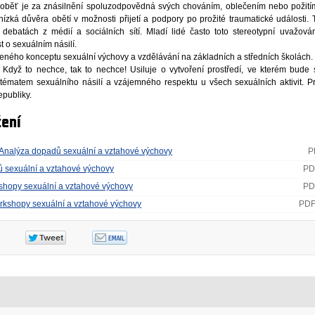
e oběť je za znásilnění spoluzodpovědná svých chováním, oblečením nebo požití
ízká důvěra obětí v možnosti přijetí a podpory po prožité traumatické události. 
debatách z médií a sociálních sítí. Mladí lidé často toto stereotypní uvažování
 o sexuálním násilí.
leného konceptu sexuální výchovy a vzdělávání na základních a středních školách
t Když to nechce, tak to nechce! Usiluje o vytvoření prostředí, ve kterém bude 
 tématem sexuálního násilí a vzájemného respektu u všech sexuálních aktivit. P
epubliky.
ení
- Analýza dopadů sexuální a vztahové výchovy
P
 sexuální a vztahové výchovy
PD
shopy sexuální a vztahové výchovy
PD
rkshopy sexuální a vztahové výchovy
PDF