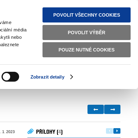
MAPA STRÁNEK
TEXTOVÁ VERZE
ČESKY
ENGLISH
POVOLIT VŠECHNY COOKIES
žíváme
ciální média
POVOLIT VÝBĚR
kytli nebo
naleznete
POUZE NUTNÉ COOKIES
ŘÁDNÁ SPRÁVA
OBČANSKÁ SPOLEČNOST
Zobrazit detaily
VNITŘNÍ VĚCI
BILATERÁLNÍ SPOLUPRÁCE
PŘÍLOHY (
4
)
. 1. 2023