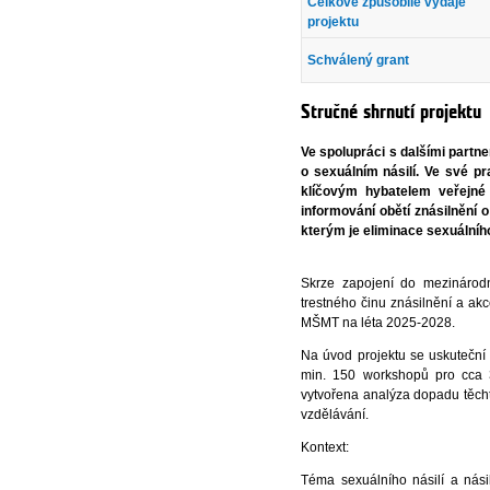
Celkové způsobilé výdaje
projektu
Schválený grant
Stručné shrnutí projektu
Ve spolupráci s dalšími part
o sexuálním násilí. Ve své pr
klíčovým hybatelem veřejné 
informování obětí znásilnění
kterým je eliminace sexuálního 
Skrze zapojení do mezinárodníc
trestného činu znásilnění a ak
MŠMT na léta 2025-2028.
Na úvod projektu se uskuteční
min. 150 workshopů pro cca 
vytvořena analýza dopadu těchto
vzdělávání.
Kontext:
Téma sexuálního násilí a nás