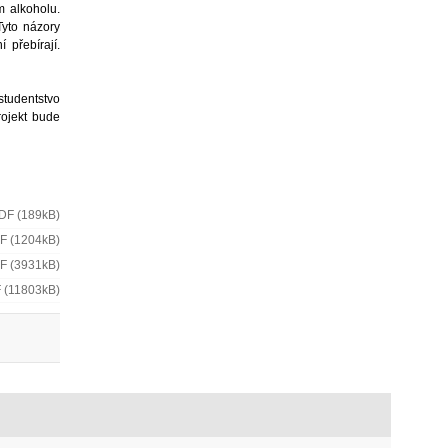
m alkoholu.
Tyto názory
 přebírají.
.
studentstvo
rojekt bude
DF (189kB)
F (1204kB)
F (3931kB)
 (11803kB)