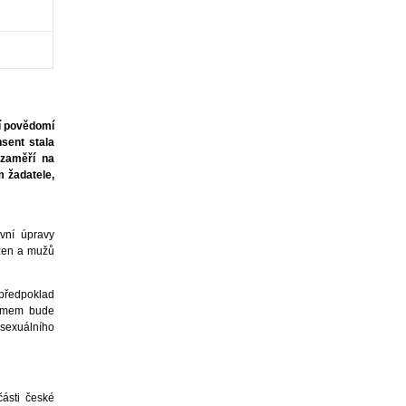
í povědomí
nsent stala
 zaměří na
m žadatele,
ivní úpravy
 žen a mužů
(předpoklad
týmem bude
 sexuálního
části české