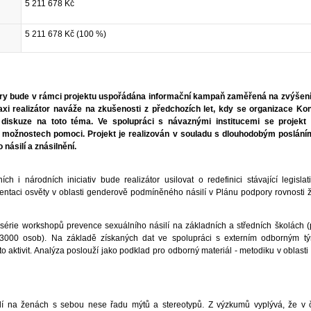
5 211 678 Kč
5 211 678 Kč (100 %)
nery bude v rámci projektu uspořádána informační kampaň zaměřená na zvýšen
axi realizátor naváže na zkušenosti z předchozích let, kdy se organizace Ko
diskuze na toto téma. Ve spolupráci s návaznými institucemi se projekt
 o možnostech pomoci. Projekt je realizován v souladu s dlouhodobým poslání
násilí a znásilnění.
h i národních iniciativ bude realizátor usilovat o redefinici stávající legislat
centaci osvěty v oblasti genderově podmíněného násilí v Plánu podpory rovnosti
 série workshopů prevence sexuálního násilí na základních a středních školách 
3000 osob). Na základě získaných dat ve spolupráci s externím odborným 
 aktivit. Analýza poslouží jako podklad pro odborný materiál - metodiku v oblasti
ilí na ženách s sebou nese řadu mýtů a stereotypů. Z výzkumů vyplývá, že v 