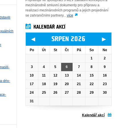
Připravuje ve spolupráci s MZV základní koncepční a
mezinárodně smluvní dokumenty pro přípravu a
realizaci mezinárodních programů a jejich projednání
se zahraničními partnery...
více
stavili
KALENDÁŘ AKCÍ
exuálních
◄
►
SRPEN 2026
h
Po
Út
St
Čt
Pá
So
Ne
1
2
3
4
5
6
7
8
9
nasili-
10
11
12
13
14
15
16
a-driv-
17
18
19
20
21
22
23
24
25
26
27
28
29
30
ace-
31
Kalendář akcí