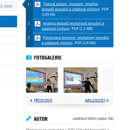
Tisková zpráva - Konsent - Analýza
 3. 2024
dopadů sexuální a vztahové výchovy
PDF
(189 kB)
Analýza dopadů workshopů sexuální a
vztahové výchovy
PDF (1,2 MB)
Prezentace Konsent - workshopy sexuální
a vztahové výchovy
PDF (3,8 MB)
FOTOGALERIE
PŘEDCHOZÍ
NÁSLEDUJÍCÍ
AUTOR
oddělení 5804 (odbor 58)