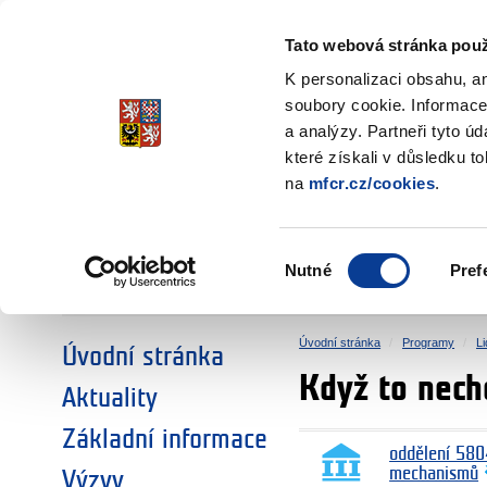
Ministerstvo financí
Česká republika
Tato webová stránka použ
Fondy EHP a No
K personalizaci obsahu, a
soubory cookie. Informace
a analýzy. Partneři tyto ú
►
ZVOLTE SI OBLAST:
které získali v důsledku t
na
mfcr.cz/cookies
.
VÝZKUM
VZDĚLÁVÁNÍ
Výběr
Nutné
Pref
SOCIÁLNÍ DIALOG
ŽIVOTNÍ PROSTŘEDÍ
souhlasu
Úvodní stránka
Programy
L
Úvodní stránka
Když to nech
Aktuality
Základní informace
oddělení 580
mechanismů
Výzvy