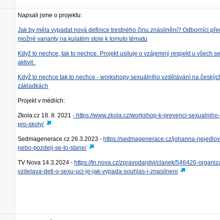
Napsali jsme o projektu:
Jak by měla vypadat nová definice trestného činu znásilnění? Odborníci před
možné varianty na kulatém stole k tomuto tématu
Když to nech
ce, tak to nechce. Projekt usiluje o vzájemný respekt u všech s
aktivit.
Když to nechce tak to nechce - workshopy sexuálního vzdělávání na českýc
základkách
Projekt v médiích:
Zkola.cz 18. 8. 2021
- https://www.zkola.cz/workshop-k-prevenci-sexualniho-
pro-skoly/
Sedmagenerace.cz 26.3.2023 -
https://sedmagenerace.cz/johanna-nejedlov
nebo-pozdeji-se-to-stane/
TV Nova 14.3.2024 -
https://tn.nova.cz/zpravodajstvi/clanek/546426-organiz
vzdelava-deti-o-sexu-uci-je-jak-vypada-souhlas-i-znasilneni