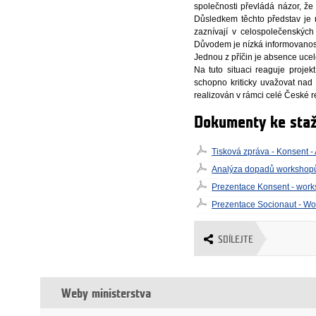
společnosti převládá názor, ž
Důsledkem těchto představ je n
zaznívají v celospolečenských 
Důvodem je nízká informovanost
Jednou z příčin je absence uce
Na tuto situaci reaguje projek
schopno kriticky uvažovat nad
realizován v rámci celé České r
Dokumenty ke staž
Tisková zpráva - Konsent 
Analýza dopadů workshopů
Prezentace Konsent - work
Prezentace Socionaut - Wo
SDÍLEJTE
Weby ministerstva