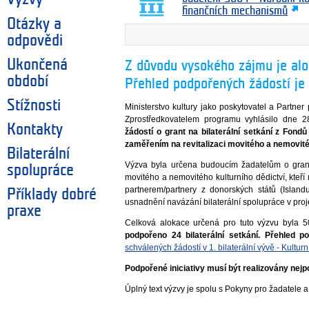
finančních mechanismů
Otázky a
odpovědi
Ukončená
Z důvodu vysokého zájmu je alok
období
Přehled podpořených žádostí je 
Stížnosti
Ministerstvo kultury jako poskytovatel a Partner
Zprostředkovatelem programu vyhlásilo dne 
Kontakty
žádostí o grant na bilaterální setkání z Fo
zaměřením na revitalizaci movitého a nemovitéh
Bilaterální
Výzva byla určena budoucím žadatelům o grant
spolupráce
movitého a nemovitého kulturního dědictví, kteří 
partnerem/partnery z donorských států (Island
Příklady dobré
usnadnění navázání bilaterální spolupráce v proj
praxe
Celková alokace určená pro tuto výzvu byla 
podpořeno 24 bilaterální setkání.
Přehled po
schválených žádostí v 1. bilaterální vývě - Kulturn
Podpořené iniciativy musí být realizovány nejpo
Úplný text výzvy je spolu s Pokyny pro žadatele a