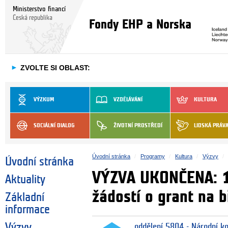
Ministerstvo financí
Česká republika
Fondy EHP a Norska
►
ZVOLTE SI OBLAST:
VÝZKUM
VZDĚLÁVÁNÍ
KULTURA
SOCIÁLNÍ DIALOG
ŽIVOTNÍ PROSTŘEDÍ
LIDSKÁ PRÁV
Úvodní stránka
Programy
Kultura
Výzvy
Úvodní stránka
VÝZVA UKONČENA: 1.
Aktuality
žádostí o grant na b
Základní
informace
Výzvy
oddělení 5804 - Národní k