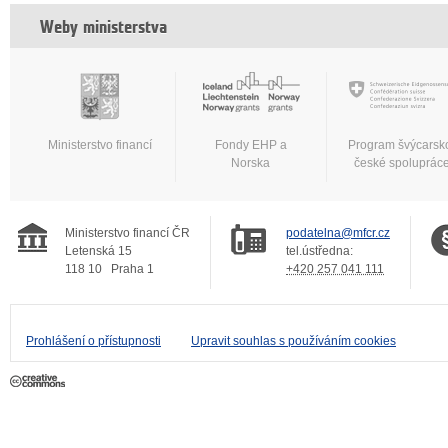
Weby ministerstva
Ministerstvo financí
Fondy EHP a
Program švýcarsk
Norska
české spoluprác
Ministerstvo financí ČR
podatelna@mfcr.cz
Letenská 15
tel.ústředna:
118 10
Praha 1
+420 257 041 111
Prohlášení o přístupnosti
Upravit souhlas s používáním cookies