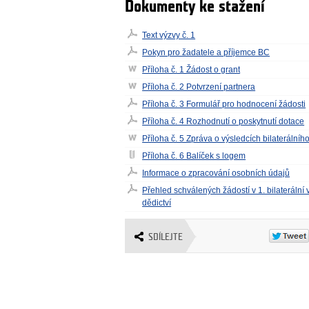
Dokumenty ke stažení
Text výzvy č. 1
Pokyn pro žadatele a příjemce BC
Příloha č. 1 Žádost o grant
Příloha č. 2 Potvrzení partnera
Příloha č. 3 Formulář pro hodnocení žádosti
Příloha č. 4 Rozhodnutí o poskytnutí dotace
Příloha č. 5 Zpráva o výsledcích bilaterálníh
Příloha č. 6 Balíček s logem
Informace o zpracování osobních údajů
Přehled schválených žádostí v 1. bilaterální v
dědictví
SDÍLEJTE