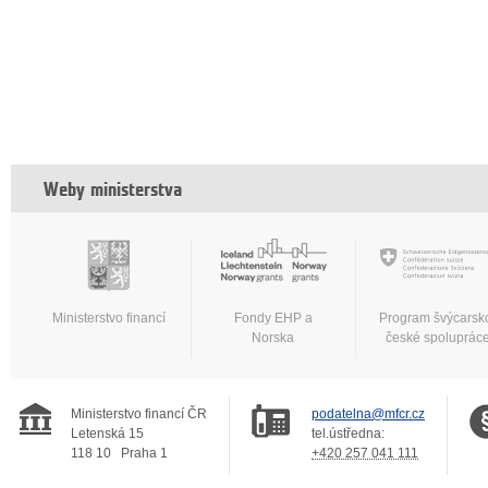
Weby ministerstva
Ministerstvo financí
Fondy EHP a
Program švýcarsk
Norska
české spoluprác
Ministerstvo financí ČR
podatelna@mfcr.cz
Letenská 15
tel.ústředna:
118 10
Praha 1
+420 257 041 111