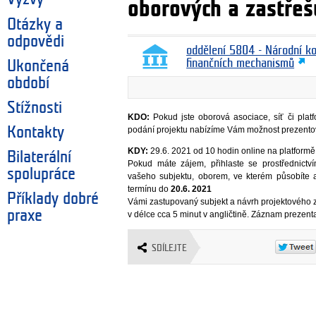
oborových a zastřešu
Otázky a
odpovědi
oddělení 5804 - Národní k
finančních mechanismů
Ukončená
období
Stížnosti
KDO:
Pokud jste oborová asociace, síť či plat
Kontakty
podání projektu nabízíme Vám možnost prezentov
KDY:
29.6. 2021 od 10 hodin online na platfor
Bilaterální
Pokud máte zájem, přihlaste se prostřednict
spolupráce
vašeho subjektu, oborem, ve kterém působíte 
termínu do
20.6. 2021
Příklady dobré
Vámi zastupovaný subjekt a návrh projektového 
praxe
v délce cca 5 minut v angličtině. Záznam prezent
SDÍLEJTE