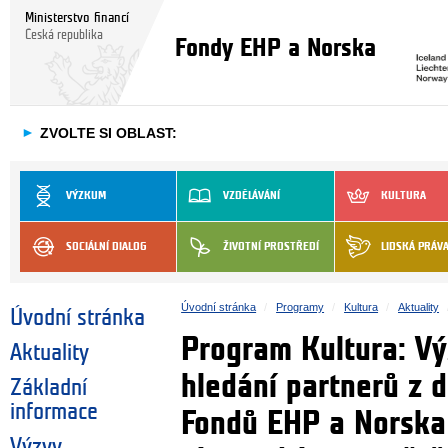
Ministerstvo financí
Česká republika
Fondy EHP a Norska
►
ZVOLTE SI OBLAST:
VÝZKUM
VZDĚLÁVÁNÍ
KULTURA
SOCIÁLNÍ DIALOG
ŽIVOTNÍ PROSTŘEDÍ
LIDSKÁ PRÁV
Úvodní stránka
Programy
Kultura
Aktuality
Úvodní stránka
Program Kultura: Vý
Aktuality
hledání partnerů z 
Základní
informace
Fondů EHP a Norska 
Výzvy