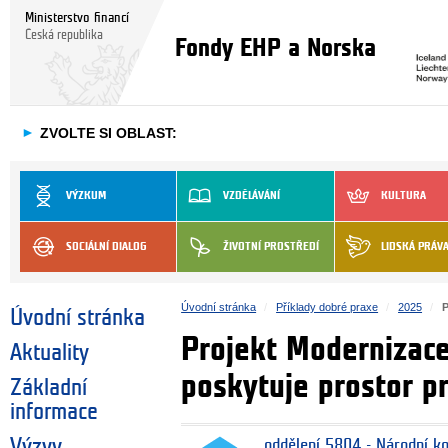
Ministerstvo financí
Česká republika
Fondy EHP a Norska
►
ZVOLTE SI OBLAST:
VÝZKUM
VZDĚLÁVÁNÍ
KULTURA
SOCIÁLNÍ DIALOG
ŽIVOTNÍ PROSTŘEDÍ
LIDSKÁ PRÁV
Úvodní stránka
Příklady dobré praxe
2025
P
Úvodní stránka
Projekt Modernizace
Aktuality
poskytuje prostor pr
Základní
informace
Výzvy
oddělení 5804 - Národní k