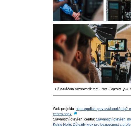
Při natáčení rozhovorů: Ing. Erika Čejková, plk. 
Web projektu:
https://policie.gov.cz/clanek/pdp2
centra.aspx
Slavnostní otevření centra:
Slavnostní otevření m
Kutné Hoře: Důležitý krok pro bezpečnost a profe