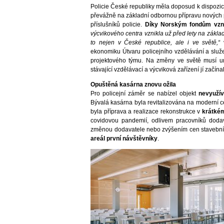
Policie České republiky měla doposud k dispozic
převážně na základní odbornou přípravu nových po
příslušníků policie.
Díky Norským fondům vzni
výcvikového centra vznikla už před lety na zákla
to nejen v České republice, ale i ve světě,“
ekonomiku Útvaru policejního vzdělávání a služe
projektového týmu. Na změny ve světě musí 
stávající vzdělávací a výcviková zařízení jí začína
Opuštěná kasárna znovu ožila
Pro policejní záměr se nabízel objekt
nevyuží
Bývalá kasárna byla revitalizována na moderní 
byla příprava a realizace rekonstrukce v
krátké
covidovou pandemií, odlivem pracovníků doda
změnou dodavatele nebo zvýšením cen stavebníc
areál první návštěvníky
.