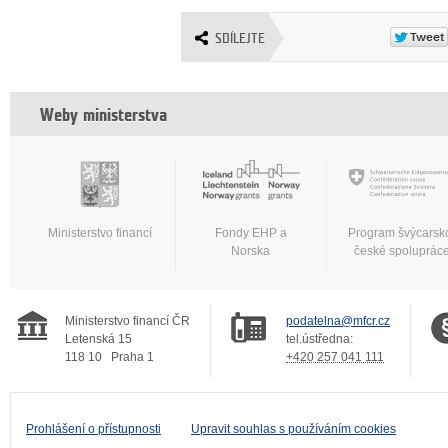
SDÍLEJTE
Weby ministerstva
Ministerstvo financí
Fondy EHP a
Program švýcarsk
Norska
české spoluprác
Ministerstvo financí ČR
podatelna@mfcr.cz
Letenská 15
tel.ústředna:
118 10
Praha 1
+420 257 041 111
Prohlášení o přístupnosti
Upravit souhlas s používáním cookies