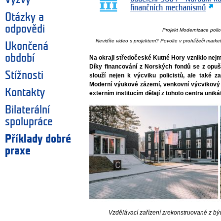
finančních mechanismů
Otázky a
odpovědi
Projekt Modernizace poli
Nevidíte video s projektem? Povolte v prohlížeči mark
Ukončená
období
Na okraji středočeské Kutné Hory vzniklo nej
Díky financování z Norských fondů se z opuš
Stížnosti
slouží nejen k výcviku policistů, ale také 
Moderní výukové zázemí, venkovní výcvikový 
Kontakty
externím institucím dělají z tohoto centra unik
Bilaterální
spolupráce
Příklady dobré
praxe
Vzdělávací zařízení zrekonstruované z bý