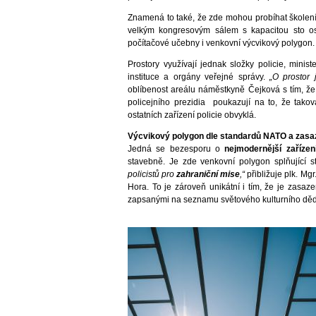
Znamená to také, že zde mohou probíhat školen
velkým kongresovým sálem s kapacitou sto o
počítačové učebny i venkovní výcvikový polygon.
Prostory využívají jednak složky policie, minis
instituce a orgány veřejné správy.
„O prostor
oblíbenost areálu náměstkyně Čejková s tím, že 
policejního prezidia poukazují na to, že tako
ostatních zařízení policie obvyklá.
Výcvikový polygon dle standardů NATO a zasaz
Jedná se bezesporu o
nejmodernější zaříze
stavebně. Je zde venkovní polygon splňující
policistů pro
zahraniční mise
,“
přibližuje plk. Mg
Hora. To je zároveň unikátní i tím, že je zasa
zapsanými na seznamu světového kulturního dě