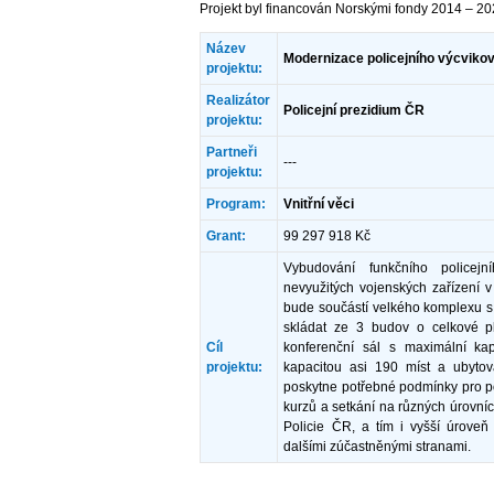
Projekt byl financován Norskými fondy 2014 – 2
Název
Modernizace policejního výcviko
projektu:
Realizátor
Policejní prezidium ČR
projektu:
Partneři
---
projektu:
Program:
Vnitřní věci
Grant:
99 297 918 Kč
Vybudování funkčního policejní
nevyužitých vojenských zařízení v
bude součástí velkého komplexu s
skládat ze 3 budov o celkové 
Cíl
konferenční sál s maximální ka
projektu:
kapacitou asi 190 míst a ubytov
poskytne potřebné podmínky pro po
kurzů a setkání na různých úrovníc
Policie ČR, a tím i vyšší úroveň 
dalšími zúčastněnými stranami.