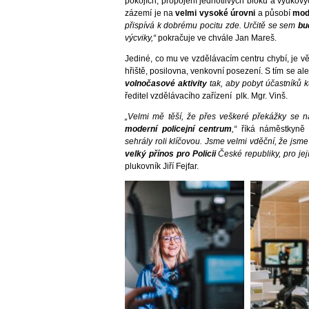
pokojích, propojení jednotlivých bloků a výukový
zázemí je na
velmi vysoké úrovni
a působí
mod
přispívá k dobrému pocitu zde. Určitě se sem
bu
výcviky,“
pokračuje ve chvále Jan Mareš.
Jediné, co mu ve vzdělávacím centru chybí, je v
hřiště, posilovna, venkovní posezení. S tím se ale
volnočasové aktivity
tak, aby pobyt účastníků k
ředitel vzdělávacího zařízení plk. Mgr. Vinš.
„Velmi mě těší, že přes veškeré překážky se 
moderní policejní centrum
,“
říká náměstkyně
sehrály roli klíčovou. Jsme velmi vděční, že jsme
velký přínos pro Policii
České republiky, pro jej
plukovník Jiří Fejfar.