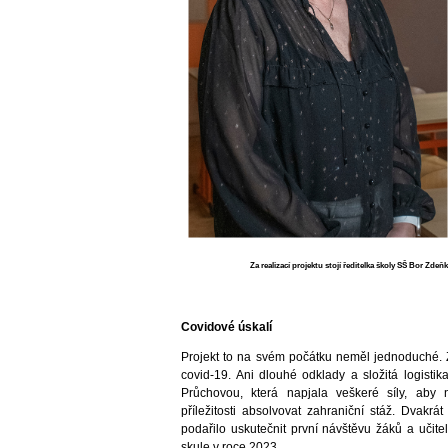
Za realizací projektu stojí ředitelka školy SŠ Bor Zd
Covidové úskalí
Projekt to na svém počátku neměl jednoduché.
covid-19. Ani dlouhé odklady a složitá logisti
Průchovou, která napjala veškeré síly, ab
příležitosti absolvovat zahraniční stáž. Dvakr
podařilo uskutečnit první návštěvu žáků a učite
skule v roce 2023.