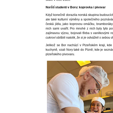
Norští studenti v Boru: koprovka i pivovar
Když konečně dorazila norská skupina budoucích 
ale také kulturní výměny a společného poznávání
česká jídla, jako koprovou omáčku, bramboráky 
nich sami uvařit. Pro mnohé z nich byly tyto p
zajímavou výzvu, bojovali třeba s vanilkovými ro
cukroví oblíbili natolik, že si je odváželi s sebou
Jelikož se Bor nachází v Plzeňském kraji, kde 
kuchyně, vzali Nory také do Plzně, kde je seznámi
plzeňského pivovaru.