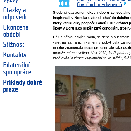
finančních mechanismů
Otázky a
Studenti gastronomických oborů ze sociáln
odpovědi
inspirovali v Norsku a získali chuť do dalšího 
který vznikl díky podpoře Fondů EHP v rámci p
Ukončená
školy v Boru jako příběh plný odhodlání, trpěliv
období
Děti z pěstounských rodin, studenti s autismem n
vyjet na zahraniční výměnný pobyt byla za no
Stížnosti
mnohé znamenala nejen profesní, ale také osobn
protože máme velkou část žáků, kteří potřebují
Kontakty
vzdělávání a vůbec k uplatnění se ve světě“
, řík
Bilaterální
spolupráce
Příklady dobré
praxe