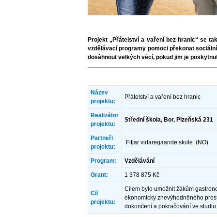
Projekt „Přátelství a vaření bez hranic“ se t
vzdělávací programy pomoci překonat sociáln
dosáhnout velkých věcí, pokud jim je poskytnu
Název
Přátelství a vaření bez hranic
projektu:
Realizátor
Střední škola, Bor, Plzeňská 231
projektu:
Partneři
Fitjar vidaregaande skule (NO)
projektu:
Program:
Vzdělávání
Grant:
1 378 875 Kč
Cílem bylo umožnit žákům gastrono
Cíl
ekonomicky znevýhodněného prostře
projektu:
dokončení a pokračování ve studiu