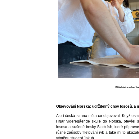
Přátelství a vaření b
Objevování Norska: udržitelný chov lososů, a n
Ale i česká strana měla co objevovat. Když osm
Fitjar videregående skule do Norska, otevřel s
lososa a sušené tresky Stockfish, které připrav
různé způsoby filetování ryb a také mi to ukázal
výměnu student Jakub.