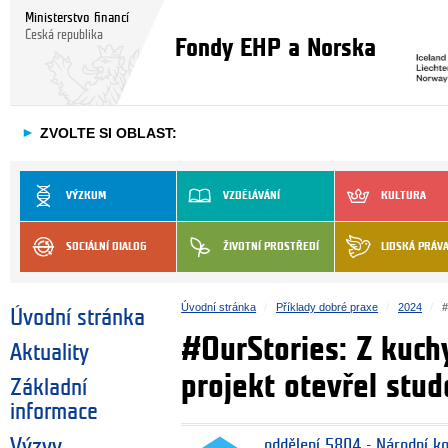
Ministerstvo financí
Česká republika
Fondy EHP a Norska
►
ZVOLTE SI OBLAST:
VÝZKUM
VZDĚLÁVÁNÍ
KULTURA
SOCIÁLNÍ DIALOG
ŽIVOTNÍ PROSTŘEDÍ
LIDSKÁ PRÁV
Úvodní stránka
Příklady dobré praxe
2024
#
Úvodní stránka
#OurStories: Z kuch
Aktuality
projekt otevřel stu
Základní
informace
Výzvy
oddělení 5804 - Národní k