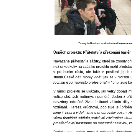
Z cesty do Norska si studenti odnesli nejenom nev
Úspěch projektu: Přátelství a překonání barié
Navázané přátelství a zážitky, které se zrodily p
než si kdokoliv na začátku projektu mohl předsta
v profesním růstu, ale také v posílení jejic
studiu.České děti mohly vidět, jak se v Norsku 
ročníku jsou naprosto profesionální,“
přibližuje k
V rámci projektu se ukázalo, jak velký dopad m
velice složitých rodinných poměrů. Jeden z pří
navzdory náročné životní situaci získala dí
vzdělání. Tereza Průchová, popisuje její příběh
jsme ji vzali a viděli jsme u ní obrovský posun. 
včera úspěšně udělala praktické závěrečné zkouš
prostředí nyní nastupuje na maturitní nástavbu, k