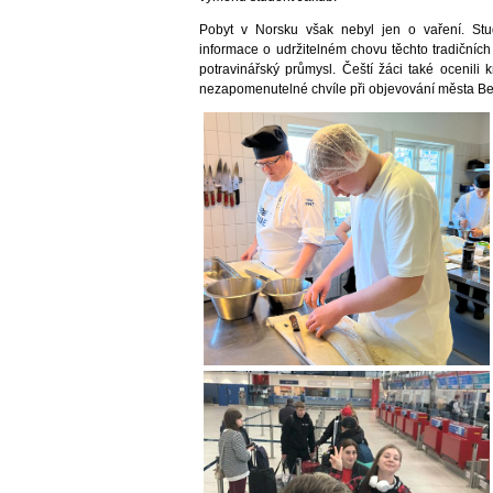
Pobyt v Norsku však nebyl jen o vaření. Stud
informace o udržitelném chovu těchto tradičníc
potravinářský průmysl. Čeští žáci také ocenili 
nezapomenutelné chvíle při objevování města B