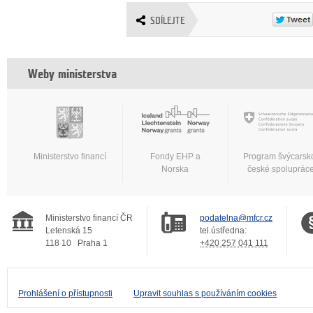
SDÍLEJTE
Weby ministerstva
Ministerstvo financí
Fondy EHP a
Program švýcarsk
Norska
české spoluprác
Ministerstvo financí ČR
podatelna@mfcr.cz
Letenská 15
tel.ústředna:
118 10
Praha 1
+420 257 041 111
Prohlášení o přístupnosti
Upravit souhlas s používáním cookies