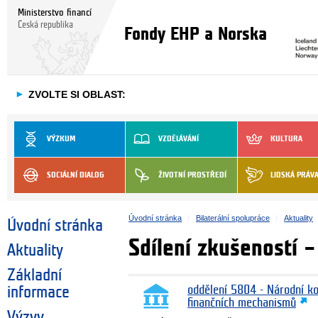
Ministerstvo financí
Česká republika
Fondy EHP a Norska
►
ZVOLTE SI OBLAST:
VÝZKUM
VZDĚLÁVÁNÍ
KULTURA
SOCIÁLNÍ DIALOG
ŽIVOTNÍ PROSTŘEDÍ
LIDSKÁ PRÁV
Úvodní stránka
Bilaterální spolupráce
Aktuality
Úvodní stránka
Sdílení zkušeností –
Aktuality
Základní
informace
oddělení 5804 - Národní k
finančních mechanismů
Výzvy