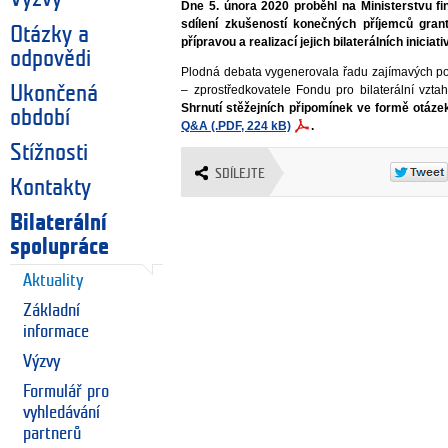
Dne 5. února 2020 proběhl na Ministerstvu f
sdílení zkušeností konečných příjemců grant
Otázky a
přípravou a realizací jejich bilaterálních iniciativ
odpovědi
Plodná debata vygenerovala řadu zajímavých pod
Ukončená
– zprostředkovatele Fondu pro bilaterální vzta
Shrnutí stěžejních připomínek ve formě otáze
období
Q&A (.PDF, 224 kB)
.
Stížnosti
SDÍLEJTE
Kontakty
Bilaterální
spolupráce
Aktuality
Základní
informace
Výzvy
Formulář pro
vyhledávání
partnerů