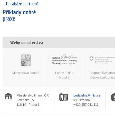
Databáze partnerů
Příklady dobré
praxe
Weby ministerstva
Ministerstvo financí
Fondy EHP a
Program švýcarsk
Norska
české spoluprác
Ministerstvo financí ČR
podatelna@mfcr.cz
Letenská 15
tel.ústředna:
118 10
Praha 1
+420 257 041 111