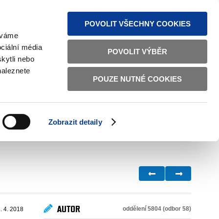
MAPA STRÁNEK
TEXTOVÁ VERZE
ČESKY
ENGLISH
POVOLIT VŠECHNY COOKIES
žíváme
ciální média
POVOLIT VÝBĚR
kytli nebo
naleznete
POUZE NUTNÉ COOKIES
ŘÁDNÁ SPRÁVA
OBČANSKÁ SPOLEČNOST
Zobrazit detaily
VNITŘNÍ VĚCI
BILATERÁLNÍ SPOLUPRÁCE
AUTOR
oddělení 5804 (odbor 58)
. 4. 2018