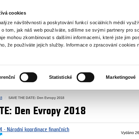
NOVINKY RSS
ívá cookies
rska
nalýze návštěvnosti a poskytování funkcí sociálních médií vyu
 o tom, jak náš web používáte, sdílíme se svými partnery pro so
daje mohou zkombinovat s dalšími informacemi, které jste jim pos
oho, že používáte jejich služby. Informace o zpracování cookies 
KULTURA
ZDRAVÍ
erenční
Statistické
Marketingové
LIDSKÁ PRÁVA
SPRAVEDLNOST
18
SAVE THE DATE: Den Evropy 2018
TE: Den Evropy 2018
4 - Národní koordinace finančních
Vydáno
26