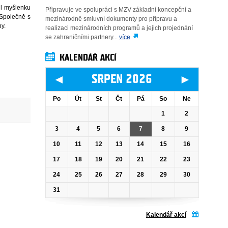
il myšlenku
Připravuje ve spolupráci s MZV základní koncepční a
 Společně s
mezinárodně smluvní dokumenty pro přípravu a
ny.
realizaci mezinárodních programů a jejich projednání
se zahraničními partnery...
více
KALENDÁŘ AKCÍ
◄
►
SRPEN 2026
Po
Út
St
Čt
Pá
So
Ne
1
2
3
4
5
6
7
8
9
10
11
12
13
14
15
16
17
18
19
20
21
22
23
24
25
26
27
28
29
30
31
Kalendář akcí