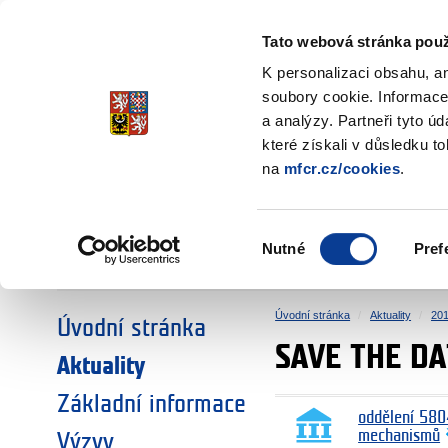
Ministerstvo financí
Česká republika
Tato webová stránka použ
Fondy EHP a No
K personalizaci obsahu, a
soubory cookie. Informace
a analýzy. Partneři tyto ú
►
ZVOLTE SI OBLAST:
které získali v důsledku t
na
mfcr.cz/cookies
.
VÝZKUM
VZDĚLÁVÁNÍ
Výběr
Nutné
Pref
SOCIÁLNÍ DIALOG
ŽIVOTNÍ PROSTŘEDÍ
souhlasu
Úvodní stránka
Aktuality
20
Úvodní stránka
SAVE THE DA
Aktuality
Základní informace
oddělení 580
mechanismů
Výzvy