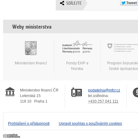
SDÍLEJTE
Weby ministerstva
Ministerstvo financí
Fondy EHP a
Program švýcarsk
Norska
české spoluprác
Ministerstvo financí ČR
podatelna@mfcr.cz
Letenská 15
tel.ústředna:
118 10
Praha 1
+420 257 041 111
Prohlášení o přístupnosti
Upravit souhlas s používáním cookies