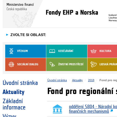
Ministerstvo financí
Česká republika
Fondy EHP a Norska
►
ZVOLTE SI OBLAST:
VÝZKUM
VZDĚLÁVÁNÍ
KULTURA
SOCIÁLNÍ DIALOG
ŽIVOTNÍ PROSTŘEDÍ
LIDSKÁ PRÁV
Úvodní stránka
Aktuality
2018
Fond pro reg
Úvodní stránka
Fond pro regionální 
Aktuality
Základní
informace
oddělení 5804 - Národní k
finančních mechanismů
Výzvy