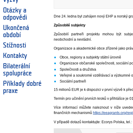
Otázky a
odpovědi
Dne 24. ledna byl zahájen nový EHP a norský gra
Způsobilé subjekty
Ukončená
období
Způsobilí partneři projektu mohou být sub
neobchodní a nevládní.
Stížnosti
Organizace a akademické obce zřízené jako práv
Kontakty
Obce, regiony a subjekty státní úrovně
Organizace občanské společnosti, sociální p
Bilaterální
Společnosti a družstva
spolupráce
Veřejné a soukromé vzdělávací a výzkumné 
Sociální partneři
Příklady dobré
praxe
15 milionů EUR je k dispozici v první výzvě k pře
Termín pro učinění prvních kroků v přihlášce je 0
Více informací můžete naleznout v níže uve
finančních mechanismů
https://eeagrants.org/re
V případě dotazů kontaktujte: Ecorys Polska, tel.