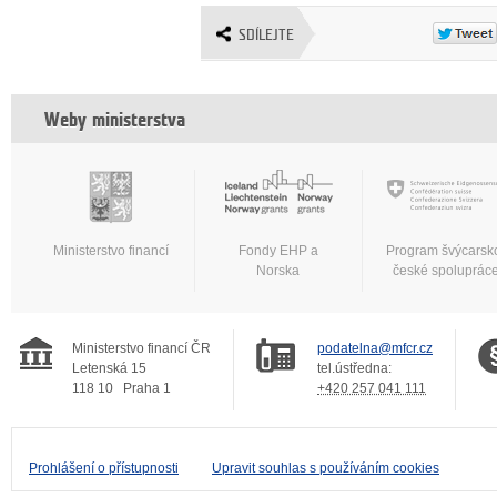
SDÍLEJTE
Weby ministerstva
Ministerstvo financí
Fondy EHP a
Program švýcarsk
Norska
české spoluprác
Ministerstvo financí ČR
podatelna@mfcr.cz
Letenská 15
tel.ústředna:
118 10
Praha 1
+420 257 041 111
Prohlášení o přístupnosti
Upravit souhlas s používáním cookies