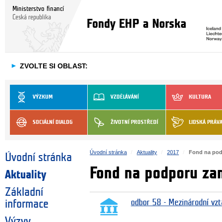
Ministerstvo financí
Česká republika
Fondy EHP a Norska
►
ZVOLTE SI OBLAST:
VÝZKUM
VZDĚLÁVÁNÍ
KULTURA
SOCIÁLNÍ DIALOG
ŽIVOTNÍ PROSTŘEDÍ
LIDSKÁ PRÁV
Úvodní stránka
Aktuality
2017
Fond na pod
Úvodní stránka
Fond na podporu zam
Aktuality
Základní
informace
odbor 58 - Mezinárodní vzt
Výzvy