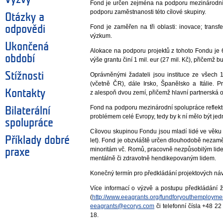
Fond je určen zejména na podporu mezinárodních 
podporu zaměstnanosti této cílové skupiny.
Otázky a
Fond je zaměřen na tři oblasti: inovace; tran
odpovědi
výzkum.
Ukončená
Alokace na podporu projektů z tohoto Fondu je 6
období
výše grantu činí 1 mil. eur (27 mil. Kč), přičemž 
Stížnosti
Oprávněnými žadateli jsou instituce ze všech 
(včetně ČR), dále Irsko, Španělsko a Itálie. P
Kontakty
z alespoň dvou zemí, přičemž hlavní partnerská o
Fond na podporu mezinárodní spolupráce reflek
Bilaterální
problémem celé Evropy, tedy by k ní mělo být jed
spolupráce
Cílovou skupinou Fondu jsou mladí lidé ve věku
Příklady dobré
let). Fond je obzvláště určen dlouhodobě nezam
minoritám vč. Romů, pracovně nezpůsobilým lide
praxe
mentálně či zdravotně hendikepovaným lidem.
Konečný termín pro předkládání projektových náv
Více informací o výzvě a postupu předkládání
(
http://www.eeagrants.org/fundforyouthemployme
eeagrants@ecorys.com
či telefonní čísla +48 
18.